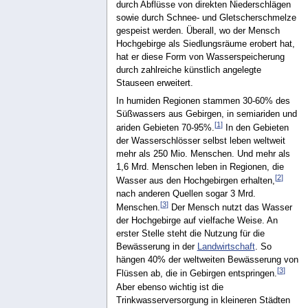
durch Abflüsse von direkten Niederschlägen
sowie durch Schnee- und Gletscherschmelze
gespeist werden. Überall, wo der Mensch
Hochgebirge als Siedlungsräume erobert hat,
hat er diese Form von Wasserspeicherung
durch zahlreiche künstlich angelegte
Stauseen erweitert.
In humiden Regionen stammen 30-60% des
Süßwassers aus Gebirgen, in semiariden und
[
1
]
ariden Gebieten 70-95%.
In den Gebieten
der Wasserschlösser selbst leben weltweit
mehr als 250 Mio. Menschen. Und mehr als
1,6 Mrd. Menschen leben in Regionen, die
[
2
]
Wasser aus den Hochgebirgen erhalten,
nach anderen Quellen sogar 3 Mrd.
[
3
]
Menschen.
Der Mensch nutzt das Wasser
der Hochgebirge auf vielfache Weise. An
erster Stelle steht die Nutzung für die
Bewässerung in der
Landwirtschaft
. So
hängen 40% der weltweiten Bewässerung von
[
3
]
Flüssen ab, die in Gebirgen entspringen.
Aber ebenso wichtig ist die
Trinkwasserversorgung in kleineren Städten