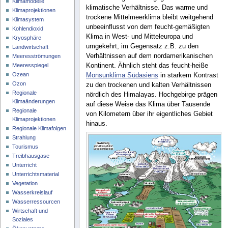
Klimamodelle
klimatische Verhältnisse. Das warme und
Klimaprojektionen
trockene Mittelmeerklima bleibt weitgehend
Klimasystem
unbeeinflusst von dem feucht-gemäßigten
Kohlendioxid
Klima in West- und Mitteleuropa und
Kryosphäre
umgekehrt, im Gegensatz z.B. zu den
Landwirtschaft
Verhältnissen auf dem nordamerikanischen
Meeresströmungen
Meeresspiegel
Kontinent. Ähnlich steht das feucht-heiße
Ozean
Monsunklima Südasiens
in starkem Kontrast
Ozon
zu den trockenen und kalten Verhältnissen
Regionale
nördlich des Himalayas. Hochgebirge prägen
Klimaänderungen
auf diese Weise das Klima über Tausende
Regionale
von Kilometern über ihr eigentliches Gebiet
Klimaprojektionen
hinaus.
Regionale Klimafolgen
Strahlung
Tourismus
Treibhausgase
Unterricht
Unterrichtsmaterial
Vegetation
Wasserkreislauf
Wasserressourcen
Wirtschaft und
Soziales