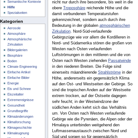
Semantische Kontexte
nicht nur durch ihre besondere, bis weit in die
Hilfe
obere
Troposphäre
reichende Höhe und die
Spezialseiten
damit verbundenen Temperaturstufen
gekennzeichnet, sondern auch durch ihre
Kategorien
Bedeutung in der globalen
atmosphärischen
Aerosole
Zirkulation
. Nord-Süd-verlaufende
Atmosphäre
Gebirgszüge wie vor allem die Kordilleren in
Atmosphärische
Nord- und Südamerika stören die großen von
Zirkulation
Westen nach Osten verlaufenden
Bildergalerien
Luftströmungen in den mittleren und die von
Biosphäre
Osten nach Westen ziehenden
Passatwinde
Boden
in den niederen Breiten. Die Folge sind
Climate Engineering
Einfache Artikel
einerseits mäandrierende
Strahlströme
in der
Einfache Bilder
Höhe, andererseits ein gegensätzlich Klima
Energie
auf den Ost- und Westseiten der Gebirge. So
Eis und Schnee
sind die tropischen Anden auf der Westseite
Eiszeitalter
extrem trocken, auf der Ostseite dagegen
Extremereignisse
sehr feucht; in der Westwindzone der
Gesundheit
südlichen Anden kehrt sich das Verhältnis
Grundbegriffe
um. Von Osten nach Westen verlaufende
Klimaänderungen
Gebirge wie die Pyrenäen, die Alpen oder der
Klimaforschung
Himalaya unterbinden weitgehend den
Klimageschichte
Luftmassenaustausch zwischen Nord und
Klimaleugnung
Süd und sorgen so für gegensätzlich