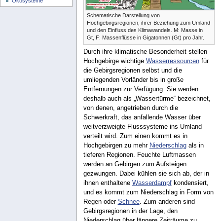
Ökosysteme
Schematische Darstellung von
Hochgebirgsregionen, ihrer Beziehung zum Umland
und den Einfluss des Klimawandels. M: Masse in
Gt, F: Massenflüsse in Gigatonnen (Gt) pro Jahr.
Durch ihre klimatische Besonderheit stellen
Hochgebirge wichtige
Wasserressourcen
für
die Gebirgsregionen selbst und die
umliegenden Vorländer bis in große
Entfernungen zur Verfügung. Sie werden
deshalb auch als „Wassertürme“ bezeichnet,
von denen, angetrieben durch die
Schwerkraft, das anfallende Wasser über
weitverzweigte Flusssysteme ins Umland
verteilt wird. Zum einen kommt es in
Hochgebirgen zu mehr
Niederschlag
als in
tieferen Regionen. Feuchte Luftmassen
werden an Gebirgen zum Aufsteigen
gezwungen. Dabei kühlen sie sich ab, der in
ihnen enthaltene
Wasserdampf
kondensiert,
und es kommt zum Niederschlag in Form von
Regen oder
Schnee
. Zum anderen sind
Gebirgsregionen in der Lage, den
Niederschlag über längere Zeiträume zu