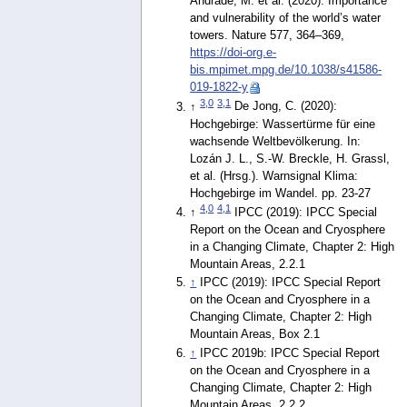
Andrade, M. et al. (2020): Importance
and vulnerability of the world’s water
towers. Nature 577, 364–369,
https://doi-org.e-
bis.mpimet.mpg.de/10.1038/s41586-
019-1822-y
3,0
3,1
↑
De Jong, C. (2020):
Hochgebirge: Wassertürme für eine
wachsende Weltbevölkerung. In:
Lozán J. L., S.-W. Breckle, H. Grassl,
et al. (Hrsg.). Warnsignal Klima:
Hochgebirge im Wandel. pp. 23-27
4,0
4,1
↑
IPCC (2019): IPCC Special
Report on the Ocean and Cryosphere
in a Changing Climate, Chapter 2: High
Mountain Areas, 2.2.1
↑
IPCC (2019): IPCC Special Report
on the Ocean and Cryosphere in a
Changing Climate, Chapter 2: High
Mountain Areas, Box 2.1
↑
IPCC 2019b: IPCC Special Report
on the Ocean and Cryosphere in a
Changing Climate, Chapter 2: High
Mountain Areas, 2.2.2