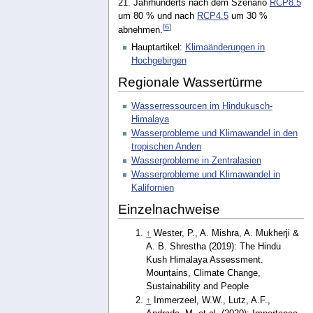
21. Jahrhunderts nach dem Szenario
RCP8.5
um 80 % und nach
RCP4.5
um 30 %
[
6
]
abnehmen.
Hauptartikel:
Klimaänderungen in
Hochgebirgen
Regionale Wassertürme
Wasserressourcen im Hindukusch-
Himalaya
Wasserprobleme und Klimawandel in den
tropischen Anden
Wasserprobleme in Zentralasien
Wasserprobleme und Klimawandel in
Kalifornien
Einzelnachweise
↑
Wester, P., A. Mishra, A. Mukherji &
A. B. Shrestha (2019): The Hindu
Kush Himalaya Assessment.
Mountains, Climate Change,
Sustainability and People
↑
Immerzeel, W.W., Lutz, A.F.,