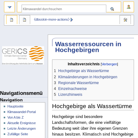
⧼dbsskin-more-actions⧽
Wasserressourcen in
Hochgebirgen
Inhaltsverzeichnis
1
Hochgebirge als Wassertürme
2
Klimaänderungen in Hochgebirgen
3
Regionale Wassertürme
4
Einzelnachweise
Navigationsmenü
5
Lizenzhinweis
Navigation
Hochgebirge als Wassertürme
Hauptseite
Klimawandel-Portal
Hochgebirge sind besondere
Von A bis Z
Landschaftsformen, die eine vielfältige
Aktuelle Ereignisse
Bedeutung weit über ihre eigenen Grenzen
Letzte Änderungen
hinaus besitzen. Klimatisch sind Hochgebirge
Zufällige Seite