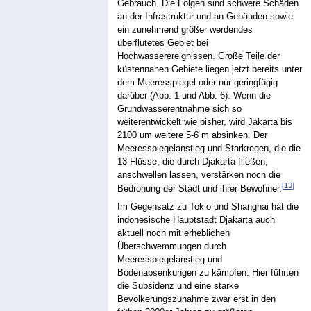
Gebrauch. Die Folgen sind schwere Schäden
an der Infrastruktur und an Gebäuden sowie
ein zunehmend größer werdendes
überflutetes Gebiet bei
Hochwasserereignissen. Große Teile der
küstennahen Gebiete liegen jetzt bereits unter
dem Meeresspiegel oder nur geringfügig
darüber (Abb. 1 und Abb. 6). Wenn die
Grundwasserentnahme sich so
weiterentwickelt wie bisher, wird Jakarta bis
2100 um weitere 5-6 m absinken. Der
Meeresspiegelanstieg und Starkregen, die die
13 Flüsse, die durch Djakarta fließen,
anschwellen lassen, verstärken noch die
[
13
]
Bedrohung der Stadt und ihrer Bewohner.
Im Gegensatz zu Tokio und Shanghai hat die
indonesische Hauptstadt Djakarta auch
aktuell noch mit erheblichen
Überschwemmungen durch
Meeresspiegelanstieg und
Bodenabsenkungen zu kämpfen. Hier führten
die Subsidenz und eine starke
Bevölkerungszunahme zwar erst in den