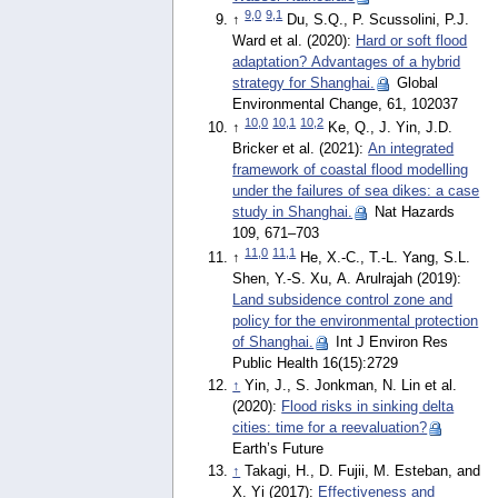
9,0
9,1
↑
Du, S.Q., P. Scussolini, P.J.
Ward et al. (2020):
Hard or soft flood
adaptation? Advantages of a hybrid
strategy for Shanghai.
Global
Environmental Change, 61, 102037
10,0
10,1
10,2
↑
Ke, Q., J. Yin, J.D.
Bricker et al. (2021):
An integrated
framework of coastal flood modelling
under the failures of sea dikes: a case
study in Shanghai.
Nat Hazards
109, 671–703
11,0
11,1
↑
He, X.-C., T.-L. Yang, S.L.
Shen, Y.-S. Xu, A. Arulrajah (2019):
Land subsidence control zone and
policy for the environmental protection
of Shanghai.
Int J Environ Res
Public Health 16(15):2729
↑
Yin, J., S. Jonkman, N. Lin et al.
(2020):
Flood risks in sinking delta
cities: time for a reevaluation?
Earth’s Future
↑
Takagi, H., D. Fujii, M. Esteban, and
X. Yi (2017):
Effectiveness and