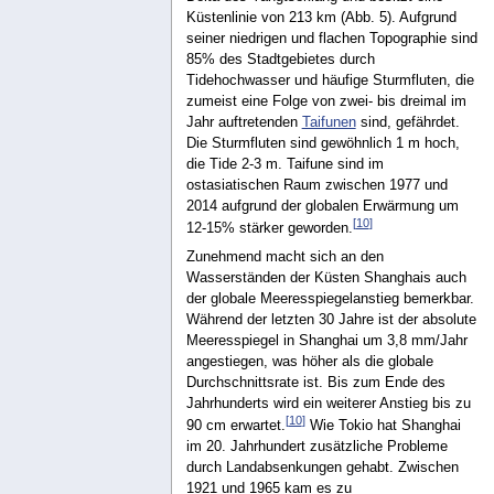
Küstenlinie von 213 km (Abb. 5). Aufgrund
seiner niedrigen und flachen Topographie sind
85% des Stadtgebietes durch
Tidehochwasser und häufige Sturmfluten, die
zumeist eine Folge von zwei- bis dreimal im
Jahr auftretenden
Taifunen
sind, gefährdet.
Die Sturmfluten sind gewöhnlich 1 m hoch,
die Tide 2-3 m. Taifune sind im
ostasiatischen Raum zwischen 1977 und
2014 aufgrund der globalen Erwärmung um
[
10
]
12-15% stärker geworden.
Zunehmend macht sich an den
Wasserständen der Küsten Shanghais auch
der globale Meeresspiegelanstieg bemerkbar.
Während der letzten 30 Jahre ist der absolute
Meeresspiegel in Shanghai um 3,8 mm/Jahr
angestiegen, was höher als die globale
Durchschnittsrate ist. Bis zum Ende des
Jahrhunderts wird ein weiterer Anstieg bis zu
[
10
]
90 cm erwartet.
Wie Tokio hat Shanghai
im 20. Jahrhundert zusätzliche Probleme
durch Landabsenkungen gehabt. Zwischen
1921 und 1965 kam es zu