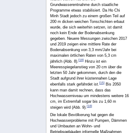
Grundwasserentnahme durch staatliche
Programme etwas stabilisiert. Da Ho Chi
Minh Stadt jedoch zu einem großen Teil auf
200 m dicken weichen Tonschichten erbaut
wurde, die sich weiterhin setzen, ist damit
noch kein Ende der Bodenabsenkung
gegeben. Neuere Messungen zwischen 2017
und 2019 zeigen eine mittlere Rate der
Bodenabsenkung von 3,3 mm/Jahr bei
maximalen örtlichen Raten von 5,3 cm
[
18
]
jährlich (Abb. 8).
Hinzu ist ein
Meeresspiegelanstieg von 20 cm über die
letzten 50 Jahr gekommen, durch den die
Stadt aufgrund ihrer küstennahen Lage
[
15
]
ebenfalls stark gefährdet ist.
Bis 2050
kann man damit rechnen, dass das
Hochwasserniveau um mindestens weitere 16
cm, im Extremfall sogar bis zu 1,60 m
[
18
]
steigen wird (Abb. 9).
Die lokale Bevölkerung hat gegen die
Hochwasserprobleme mit Pumpen, Dämmen
und Umbauten an Wohn- und
Betriebsgebäuden informelle Maßnahmen