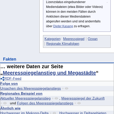
Lizenzstatus eingebundener
Mediendateien (etwa Bilder oder Videos)
können in den meisten Fällen durch
Anklicken dieser Mediendateien
abgerufen werden und sind andernfalls
über
Dieter Kasang
zu erfragen.
Kategorien
:
Meeresspiegel
Ozean
Regionale Klimafolgen
Fakten
… weitere Daten zur Seite
„
Meeresspiegelanstieg und Megastädte
“
RDF-Feed
Folge von
Ursachen des Meeresspiegelanstiegs
+
Regionales Beispiel von
Aktueller Meeresspiegelanstieg
+
,
Meeresspiegel der Zukunft
+
und
Folgen des Meeresspiegelanstiegs
+
Ähnlich wie
Hochwasser im Mekong-Delta
+
,
Hochwasser in Deltagebieten