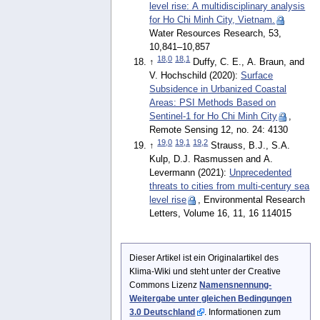
level rise: A multidisciplinary analysis
for Ho Chi Minh City, Vietnam.
Water Resources Research, 53,
10,841–10,857
18,0
18,1
↑
Duffy, C. E., A. Braun, and
V. Hochschild (2020):
Surface
Subsidence in Urbanized Coastal
Areas: PSI Methods Based on
Sentinel-1 for Ho Chi Minh City
,
Remote Sensing 12, no. 24: 4130
19,0
19,1
19,2
↑
Strauss, B.J., S.A.
Kulp, D.J. Rasmussen and A.
Levermann (2021):
Unprecedented
threats to cities from multi-century sea
level rise
, Environmental Research
Letters, Volume 16, 11, 16 114015
Dieser Artikel ist ein Originalartikel des
Klima-Wiki und steht unter der Creative
Commons Lizenz
Namensnennung-
Weitergabe unter gleichen Bedingungen
3.0 Deutschland
. Informationen zum