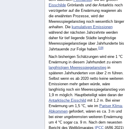
Eisschilde
Grönlands und der Antarktis noch
verzögerter auf die Erwärmung reagieren als
die erwähnten Prozesse, wird der
Meeresspiegelanstieg noch wesentlich länger
anhalten. Die
kumulativen Emissionen
während der nächsten Jahrzehnte werden
daher für tief liegende Städte langfristige
Meeresspiegelanstiege über Jahrhunderte bis
[
19
]
Jahrtauende zur Folge haben.
Nach bisherigen Schätzungen wird eine 1 °C
Erwärmung in diesem Jahrhundert zu einem
langfristigen Meeresspiegelanstieg
in
späteren Jahrhunderten von über 2 m führen.
Selbst wenn es ab 2020 netto keine weiteren
Emissionen mehr geben würde, wäre
langfristig noch ein Meeresspiegelanstieg von
1,9 m möglich. Hauptbeteiligt wäre daran der
Antarktische Eisschild
mit 1,2 m. Bei einer
Erwärmung um 1,5 °C, wie im
Pariser Klima-
Abkommen
gefordert, wären es ca. 3 m und
bei einer ungebremsten weiteren Erwärmung
um 4 °C sogar ca. 9 m. Nach dem neuesten
Bericht des Weltklimarates
IPCC
(AR6 2021)