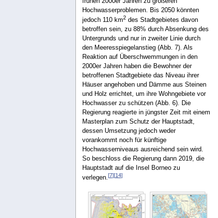
frühen 2000er Jahren zu größeren
Hochwasserproblemen. Bis 2050 könnten
2
jedoch 110 km
des Stadtgebietes davon
betroffen sein, zu 88% durch Absenkung des
Untergrunds und nur in zweiter Linie durch
den Meeresspiegelanstieg (Abb. 7). Als
Reaktion auf Überschwemmungen in den
2000er Jahren haben die Bewohner der
betroffenen Stadtgebiete das Niveau ihrer
Häuser angehoben und Dämme aus Steinen
und Holz errichtet, um ihre Wohngebiete vor
Hochwasser zu schützen (Abb. 6). Die
Regierung reagierte in jüngster Zeit mit einem
Masterplan zum Schutz der Hauptstadt,
dessen Umsetzung jedoch weder
vorankommt noch für künftige
Hochwasserniveaus ausreichend sein wird.
So beschloss die Regierung dann 2019, die
Hauptstadt auf die Insel Borneo zu
[
7
]
[
14
]
verlegen.