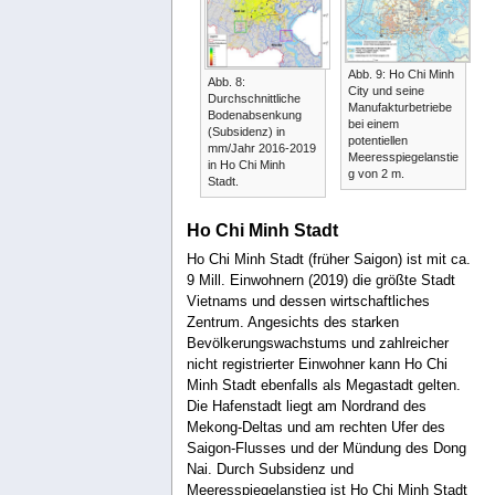
Abb. 9: Ho Chi Minh
Abb. 8:
City und seine
Durchschnittliche
Manufakturbetriebe
Bodenabsenkung
bei einem
(Subsidenz) in
potentiellen
mm/Jahr 2016-2019
Meeresspiegelanstie
in Ho Chi Minh
g von 2 m.
Stadt.
Ho Chi Minh Stadt
Ho Chi Minh Stadt (früher Saigon) ist mit ca.
9 Mill. Einwohnern (2019) die größte Stadt
Vietnams und dessen wirtschaftliches
Zentrum. Angesichts des starken
Bevölkerungswachstums und zahlreicher
nicht registrierter Einwohner kann Ho Chi
Minh Stadt ebenfalls als Megastadt gelten.
Die Hafenstadt liegt am Nordrand des
Mekong-Deltas und am rechten Ufer des
Saigon-Flusses und der Mündung des Dong
Nai. Durch Subsidenz und
Meeresspiegelanstieg ist Ho Chi Minh Stadt