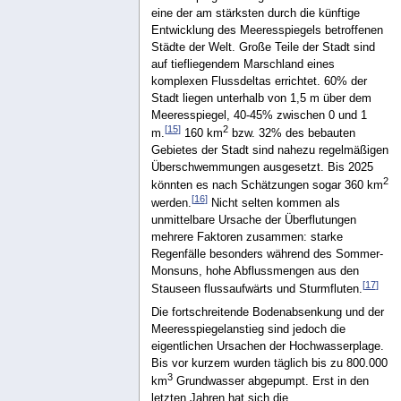
eine der am stärksten durch die künftige
Entwicklung des Meeresspiegels betroffenen
Städte der Welt. Große Teile der Stadt sind
auf tiefliegendem Marschland eines
komplexen Flussdeltas errichtet. 60% der
Stadt liegen unterhalb von 1,5 m über dem
Meeresspiegel, 40-45% zwischen 0 und 1
[
15
]
2
m.
160 km
bzw. 32% des bebauten
Gebietes der Stadt sind nahezu regelmäßigen
Überschwemmungen ausgesetzt. Bis 2025
2
könnten es nach Schätzungen sogar 360 km
[
16
]
werden.
Nicht selten kommen als
unmittelbare Ursache der Überflutungen
mehrere Faktoren zusammen: starke
Regenfälle besonders während des Sommer-
Monsuns, hohe Abflussmengen aus den
[
17
]
Stauseen flussaufwärts und Sturmfluten.
Die fortschreitende Bodenabsenkung und der
Meeresspiegelanstieg sind jedoch die
eigentlichen Ursachen der Hochwasserplage.
Bis vor kurzem wurden täglich bis zu 800.000
3
km
Grundwasser abgepumpt. Erst in den
letzten Jahren hat sich die