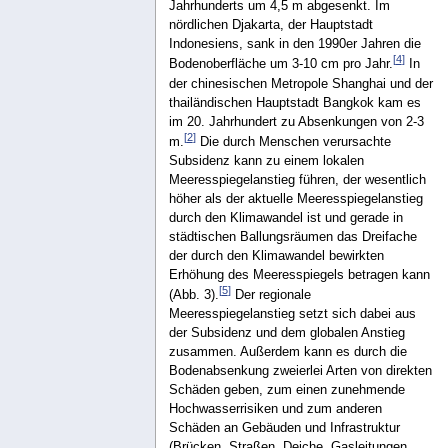
Jahrhunderts um 4,5 m abgesenkt. Im
nördlichen Djakarta, der Hauptstadt
Indonesiens, sank in den 1990er Jahren die
[
4
]
Bodenoberfläche um 3-10 cm pro Jahr.
In
der chinesischen Metropole Shanghai und der
thailändischen Hauptstadt Bangkok kam es
im 20. Jahrhundert zu Absenkungen von 2-3
[
2
]
m.
Die durch Menschen verursachte
Subsidenz kann zu einem lokalen
Meeresspiegelanstieg führen, der wesentlich
höher als der aktuelle Meeresspiegelanstieg
durch den Klimawandel ist und gerade in
städtischen Ballungsräumen das Dreifache
der durch den Klimawandel bewirkten
Erhöhung des Meeresspiegels betragen kann
[
5
]
(Abb. 3).
Der regionale
Meeresspiegelanstieg setzt sich dabei aus
der Subsidenz und dem globalen Anstieg
zusammen. Außerdem kann es durch die
Bodenabsenkung zweierlei Arten von direkten
Schäden geben, zum einen zunehmende
Hochwasserrisiken und zum anderen
Schäden an Gebäuden und Infrastruktur
(Brücken, Straßen, Deiche, Gasleitungen