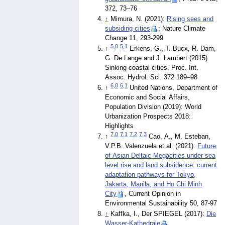
372, 73–76
↑
Mimura, N. (2021):
Rising sees and
subsiding cities
; Nature Climate
Change 11, 293-299
5,0
5,1
↑
Erkens, G., T. Bucx, R. Dam,
G. De Lange and J. Lambert (2015):
Sinking coastal cities, Proc. Int.
Assoc. Hydrol. Sci. 372 189–98
6,0
6,1
↑
United Nations, Department of
Economic and Social Affairs,
Population Division (2019): World
Urbanization Prospects 2018:
Highlights
7,0
7,1
7,2
7,3
↑
Cao, A., M. Esteban,
V.P.B. Valenzuela et al. (2021):
Future
of Asian Deltaic Megacities under sea
level rise and land subsidence: current
adaptation pathways for Tokyo,
Jakarta, Manila, and Ho Chi Minh
City
, Current Opinion in
Environmental Sustainability 50, 87-97
↑
Kaffka, I., Der SPIEGEL (2017):
Die
Wasser-Kathedrale