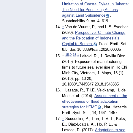
Limitation of Coastal Dykes in Jakarta:
The Need for Prioritizing Actions
against Land Subsidence
,
Sustainability 9, no. 4: 619
↑
Van de Vuurst, P., and L.E. Escobar
(2020):
Perspective: Climate Change
and the Relocation of Indonesia’s
Capital to Borneo.
Front. Earth Sci.
8:5. doi: 10.3389/feart.2020.00005
15,0
15,1
↑
Leitold, R., J. Revilla Diez
(2019): Exposure of manufacturing
firms to future sea level rise in Ho Chi
Minh City, Vietnam, J. Maps, 15 (1)
(2019), pp. 13-20,
10.1080/17445647.2018.1548385
↑
Lasage, R., T.I.E. Veldkamp, H. de
Moel et al. (2014):
Assessment of the
effectiveness of flood adaptation
strategies for HCMC
, Nat. Hazards
Earth Syst. Sci., 14, 1441–1457
↑
Scussolini, P., Tran, T. V. T., Koks,
E., Diaz-Loaiza, A., Ho, P. L., &
Lasage, R. (2017):
Adaptation to sea