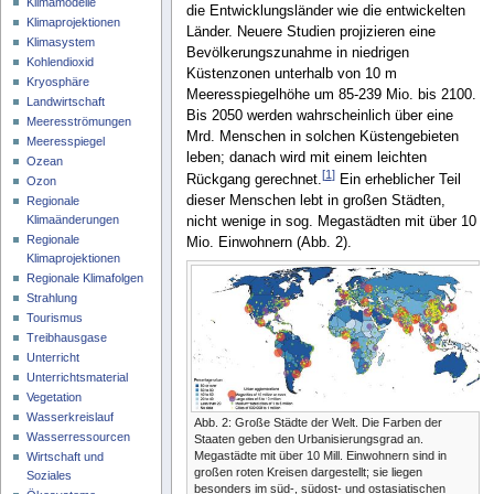
Klimamodelle
die Entwicklungsländer wie die entwickelten
Klimaprojektionen
Länder. Neuere Studien projizieren eine
Klimasystem
Bevölkerungszunahme in niedrigen
Kohlendioxid
Küstenzonen unterhalb von 10 m
Kryosphäre
Meeresspiegelhöhe um 85-239 Mio. bis 2100.
Landwirtschaft
Bis 2050 werden wahrscheinlich über eine
Meeresströmungen
Mrd. Menschen in solchen Küstengebieten
Meeresspiegel
leben; danach wird mit einem leichten
Ozean
[
1
]
Rückgang gerechnet.
Ein erheblicher Teil
Ozon
dieser Menschen lebt in großen Städten,
Regionale
Klimaänderungen
nicht wenige in sog. Megastädten mit über 10
Regionale
Mio. Einwohnern (Abb. 2).
Klimaprojektionen
Regionale Klimafolgen
Strahlung
Tourismus
Treibhausgase
Unterricht
Unterrichtsmaterial
Vegetation
Wasserkreislauf
Abb. 2: Große Städte der Welt. Die Farben der
Wasserressourcen
Staaten geben den Urbanisierungsgrad an.
Megastädte mit über 10 Mill. Einwohnern sind in
Wirtschaft und
großen roten Kreisen dargestellt; sie liegen
Soziales
besonders im süd-, südost- und ostasiatischen