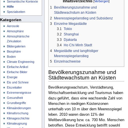
Inhaltsverzeichnis
Semantische Kontexte
Hilfe
1
Bevölkerungszunahme und
Spezialseiten
Städtewachstum an Küsten
2
Meeresspiegelanstieg und Subsidenz
Kategorien
3
Einzelne Megastädte
Aerosole
3.1
Tokio
Atmosphäre
3.2
Shanghai
Atmosphärische
3.3
Djakarta
Zirkulation
3.4
Ho Chi Minh Stadt
Bildergalerien
4
Megastädte und langfristiger
Biosphäre
Meeresspiegelanstieg
Boden
5
Einzelnachweise
Climate Engineering
Einfache Artikel
Bevölkerungszunahme und
Einfache Bilder
Städtewachstum an Küsten
Energie
Eis und Schnee
Bevölkerungswachstum, Verstädterung,
Eiszeitalter
Extremereignisse
Wirtschaftsentwicklung und Tourismus haben
Gesundheit
dazu geführt, dass eine wachsende Zahl von
Grundbegriffe
Menschen in niedrigen Küstenzonen
Klimaänderungen
unterhalb von 10 m über dem Meeresspiegel
Klimaforschung
leben. 2010 waren davon 11% der
Klimageschichte
Weltbevölkerung bzw. ca. 700 Mio. Menschen
Klimaleugnung
betroffen. Diese Entwicklung betrifft sowohl