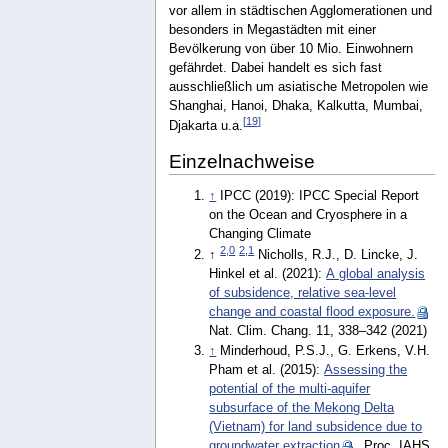
vor allem in städtischen Agglomerationen und
besonders in Megastädten mit einer
Bevölkerung von über 10 Mio. Einwohnern
gefährdet. Dabei handelt es sich fast
ausschließlich um asiatische Metropolen wie
Shanghai, Hanoi, Dhaka, Kalkutta, Mumbai,
[
19
]
Djakarta u.a.
Einzelnachweise
↑
IPCC (2019): IPCC Special Report
on the Ocean and Cryosphere in a
Changing Climate
2,0
2,1
↑
Nicholls, R.J., D. Lincke, J.
Hinkel et al. (2021):
A global analysis
of subsidence, relative sea-level
change and coastal flood exposure.
Nat. Clim. Chang. 11, 338–342 (2021)
↑
Minderhoud, P.S.J., G. Erkens, V.H.
Pham et al. (2015):
Assessing the
potential of the multi-aquifer
subsurface of the Mekong Delta
(Vietnam) for land subsidence due to
groundwater extraction
, Proc. IAHS,