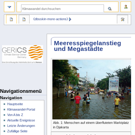
⧼dbsskin-more-actions⧽
Meeresspiegelanstieg
und Megastädte
Navigationsmenü
Navigation
Hauptseite
Klimawandel-Portal
Von A bis Z
Aktuelle Ereignisse
Abb. 1: Menschen auf einem überfluteten Marktplatz
Letzte Änderungen
in Djakarta
Zufällige Seite