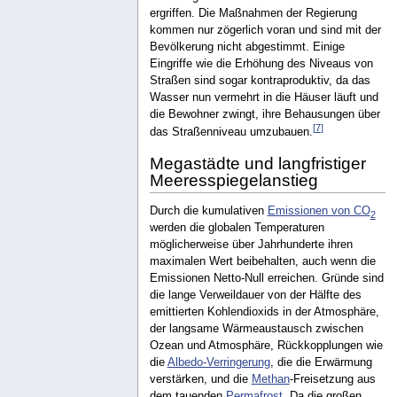
ergriffen. Die Maßnahmen der Regierung
kommen nur zögerlich voran und sind mit der
Bevölkerung nicht abgestimmt. Einige
Eingriffe wie die Erhöhung des Niveaus von
Straßen sind sogar kontraproduktiv, da das
Wasser nun vermehrt in die Häuser läuft und
die Bewohner zwingt, ihre Behausungen über
[
7
]
das Straßenniveau umzubauen.
Megastädte und langfristiger
Meeresspiegelanstieg
Durch die kumulativen
Emissionen von CO
2
werden die globalen Temperaturen
möglicherweise über Jahrhunderte ihren
maximalen Wert beibehalten, auch wenn die
Emissionen Netto-Null erreichen. Gründe sind
die lange Verweildauer von der Hälfte des
emittierten Kohlendioxids in der Atmosphäre,
der langsame Wärmeaustausch zwischen
Ozean und Atmosphäre, Rückkopplungen wie
die
Albedo-Verringerung
, die die Erwärmung
verstärken, und die
Methan
-Freisetzung aus
dem tauenden
Permafrost
. Da die großen