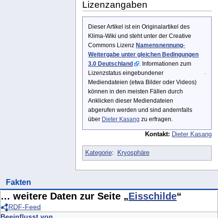
Lizenzangaben
Dieser Artikel ist ein Originalartikel des
Klima-Wiki und steht unter der Creative
Commons Lizenz
Namensnennung-
Weitergabe unter gleichen Bedingungen
3.0 Deutschland
. Informationen zum
Lizenzstatus eingebundener
Mediendateien (etwa Bilder oder Videos)
können in den meisten Fällen durch
Anklicken dieser Mediendateien
abgerufen werden und sind andernfalls
über
Dieter Kasang
zu erfragen.
Kontakt:
Dieter Kasang
Kategorie
:
Kryosphäre
Fakten
… weitere Daten zur Seite „
Eisschilde
“
RDF-Feed
Beeinflusst von