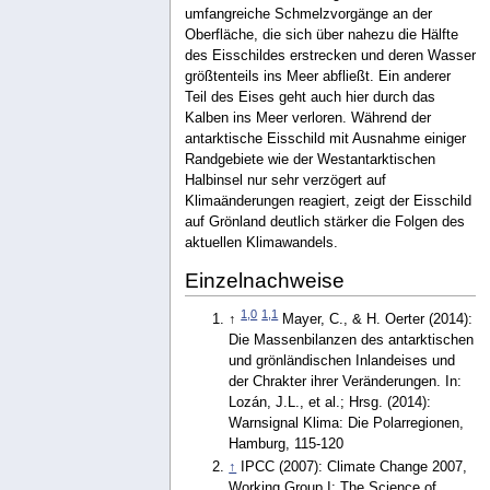
umfangreiche Schmelzvorgänge an der
Oberfläche, die sich über nahezu die Hälfte
des Eisschildes erstrecken und deren Wasser
größtenteils ins Meer abfließt. Ein anderer
Teil des Eises geht auch hier durch das
Kalben ins Meer verloren. Während der
antarktische Eisschild mit Ausnahme einiger
Randgebiete wie der Westantarktischen
Halbinsel nur sehr verzögert auf
Klimaänderungen reagiert, zeigt der Eisschild
auf Grönland deutlich stärker die Folgen des
aktuellen Klimawandels.
Einzelnachweise
1,0
1,1
↑
Mayer, C., & H. Oerter (2014):
Die Massenbilanzen des antarktischen
und grönländischen Inlandeises und
der Chrakter ihrer Veränderungen. In:
Lozán, J.L., et al.; Hrsg. (2014):
Warnsignal Klima: Die Polarregionen,
Hamburg, 115-120
↑
IPCC (2007): Climate Change 2007,
Working Group I: The Science of