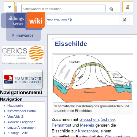
⧼dbsskin-more-actions⧽
Eisschilde
Navigationsmenü
Navigation
Hauptseite
Schematische Darstellung des grönländischen und
antarktischen Eisschildes
Klimawandel-Portal
Von A bis Z
Zusammen mit
Gletschern
,
Schnee
,
Aktuelle Ereignisse
Permafrost
und
Meereis
gehören die
Letzte Änderungen
Eisschilde zur
Kryosphäre
, einem
Zufällige Seite
wesentlichen Bestandteil des
Klimasystems
.