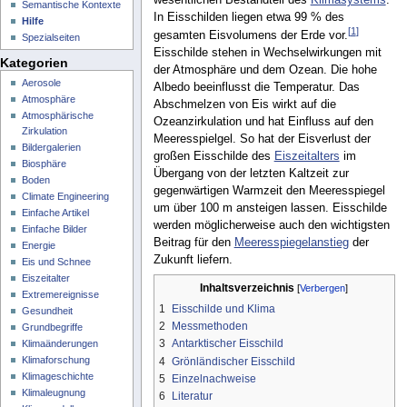
Semantische Kontexte
In Eisschilden liegen etwa 99 % des
Hilfe
[
1
]
gesamten Eisvolumens der Erde vor.
Spezialseiten
Eisschilde stehen in Wechselwirkungen mit
Kategorien
der Atmosphäre und dem Ozean. Die hohe
Aerosole
Albedo beeinflusst die Temperatur. Das
Atmosphäre
Abschmelzen von Eis wirkt auf die
Atmosphärische
Ozeanzirkulation und hat Einfluss auf den
Zirkulation
Meeresspielgel. So hat der Eisverlust der
Bildergalerien
großen Eisschilde des
Eiszeitalters
im
Biosphäre
Übergang von der letzten Kaltzeit zur
Boden
gegenwärtigen Warmzeit den Meeresspiegel
Climate Engineering
um über 100 m ansteigen lassen. Eisschilde
Einfache Artikel
werden möglicherweise auch den wichtigsten
Einfache Bilder
Beitrag für den
Meeresspiegelanstieg
der
Energie
Zukunft liefern.
Eis und Schnee
Eiszeitalter
Inhaltsverzeichnis
Extremereignisse
1
Eisschilde und Klima
Gesundheit
2
Messmethoden
Grundbegriffe
3
Antarktischer Eisschild
Klimaänderungen
Klimaforschung
4
Grönländischer Eisschild
Klimageschichte
5
Einzelnachweise
Klimaleugnung
6
Literatur