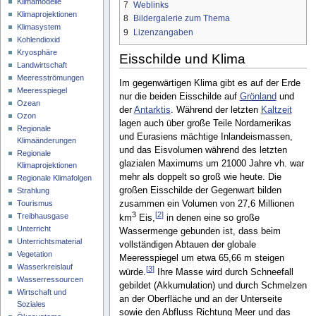
Klimamodelle
7
Weblinks
Klimaprojektionen
8
Bildergalerie zum Thema
Klimasystem
9
Lizenzangaben
Kohlendioxid
Kryosphäre
Eisschilde und Klima
Landwirtschaft
Meeresströmungen
Im gegenwärtigen Klima gibt es auf der Erde
Meeresspiegel
nur die beiden Eisschilde auf
Grönland
und
Ozean
der
Antarktis
. Während der letzten
Kaltzeit
Ozon
lagen auch über große Teile Nordamerikas
Regionale
und Eurasiens mächtige Inlandeismassen,
Klimaänderungen
und das Eisvolumen während des letzten
Regionale
glazialen Maximums um 21000 Jahre vh. war
Klimaprojektionen
mehr als doppelt so groß wie heute. Die
Regionale Klimafolgen
großen Eisschilde der Gegenwart bilden
Strahlung
zusammen ein Volumen von 27,6 Millionen
Tourismus
3
[
2
]
Treibhausgase
km
Eis,
in denen eine so große
Unterricht
Wassermenge gebunden ist, dass beim
Unterrichtsmaterial
vollständigen Abtauen der globale
Vegetation
Meeresspiegel um etwa 65,66 m steigen
Wasserkreislauf
[
3
]
würde.
Ihre Masse wird durch Schneefall
Wasserressourcen
gebildet (Akkumulation) und durch Schmelzen
Wirtschaft und
an der Oberfläche und an der Unterseite
Soziales
sowie den Abfluss Richtung Meer und das