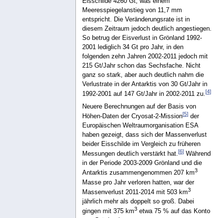
Eisschilde 4260 Gt, was einem
Meeresspiegelanstieg von 11,7 mm
entspricht. Die Veränderungsrate ist in
diesem Zeitraum jedoch deutlich angestiegen.
So betrug der Eisverlust in Grönland 1992-
2001 lediglich 34 Gt pro Jahr, in den
folgenden zehn Jahren 2002-2011 jedoch mit
215 Gt/Jahr schon das Sechsfache. Nicht
ganz so stark, aber auch deutlich nahm die
Verlustrate in der Antarktis von 30 Gt/Jahr in
[
4
]
1992-2001 auf 147 Gt/Jahr in 2002-2011 zu.
Neuere Berechnungen auf der Basis von
[
5
]
Höhen-Daten der Cryosat-2-Mission
der
Europäischen Weltraumorganisation ESA
haben gezeigt, dass sich der Massenverlust
beider Eisschilde im Vergleich zu früheren
[
6
]
Messungen deutlich verstärkt hat.
Während
in der Periode 2003-2009 Grönland und die
3
Antarktis zusammengenommen 207 km
Masse pro Jahr verloren hatten, war der
3
Massenverlust 2011-2014 mit 503 km
jährlich mehr als doppelt so groß. Dabei
3
gingen mit 375 km
etwa 75 % auf das Konto