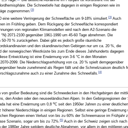
Nordhemisphäre. Die Schneetiefe hat dagegen in einigen Regionen wie im
[
3
]
chläge zugenommen.
[
3
]
 eine weitere Verringerung der Schneefläche um 9-18% simuliert.
Auch
hmen im Frühling geben. Dem Rückgang der Schneefläche korrespondiert
hnungen von regionalen Klimamodellen wird nach dem A2-Szenario die
55 °N) 2071-2100 gegenüber 1961-1990 um 45-60 Tage abnehmen. Die
 50-70 % zurückgehen. Dabei gibt es jedoch große räumliche
ordskandinavien und den skandinavischen Gebirgen nur um ca. 20 %, die
 der norwegischen Westküste bis zum Ende dieses Jahrhunderts dagegen
diese Entwicklung ist eine Erwärmung von 3-6 °C in den Monaten
2070-2099. Die Niederschlagserhöhung von ca. 20 % spielt demgegenüber
 gegenüber heute zunehmend als Regen fällt und die Schmelzsaison deutlich f
[
4
]
ederschlagszunahme auch zu einer Zunahme des Schneefalls.
ch von großer Bedeutung sind die Schneedecken in den Hochgebirgen der mittl
s, den Anden oder den neuseeländischen Alpen. In den Gebirgsregionen der 
o
ada hat eine Erwärmung um 0,8
C seit den 1950er Jahren zu einer deutliche
z höherer Niederschläge in einigen Regionen. Selbst eine geringe Erwärmung
anchen Regionen einen Verlust von bis zu 60% der Schneemasse im Frühjahr z
[
5
]
case Szenario, sogar um bis zu 72%.
Auch in der Schweiz zeigen sich nach 
r 1980er Jahre seitdem deutliche Abnahmen, vor allem in den mittleren und