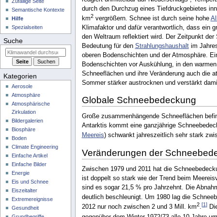
Zufällige Seite
durch den Durchzug eines Tiefdruckgebietes inn
Semantische Kontexte
2
km
vergrößern. Schnee ist durch seine hohe
Al
Hilfe
Klimafaktor und dafür verantwortlich, dass ein g
Spezialseiten
den Weltraum reflektiert wird. Der Zeitpunkt de
Suche
Bedeutung für den
Strahlungshaushalt
im Jahres
oberen Bodenschichten und der Atmosphäre. Ei
Bodenschichten vor Auskühlung, in den warmen 
Schneeflächen und ihre Veränderung auch die 
Kategorien
Sommer stärker austrocknen und verstärkt dami
Aerosole
Atmosphäre
Globale Schneebedeckung
Atmosphärische
Zirkulation
Große zusammenhängende Schneeflächen befinden
Bildergalerien
Antarktis kommt eine ganzjährige Schneebedec
Biosphäre
Meereis
) schwankt jahreszeitlich sehr stark zwi
Boden
Climate Engineering
Veränderungen der Schneebed
Einfache Artikel
Einfache Bilder
Zwischen 1979 und 2011 hat die Schneebedeck
Energie
ist doppelt so stark wie der Trend beim Meerei
Eis und Schnee
sind es sogar 21,5 % pro Jahrzehnt. Die Abnah
Eiszeitalter
deutlich beschleunigt. Um 1980 lag die Schneeb
Extremereignisse
2
[
1
]
2012 nur noch zwischen 2 und 3 Mill. km
.
Die
Gesundheit
gegenüber dem Winter 1972/73 alle 10 Jahre um
Grundbegriffe