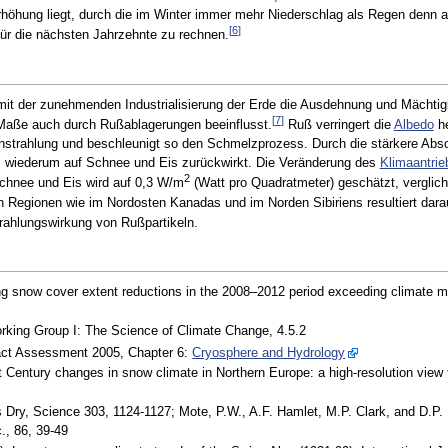
rhöhung liegt, durch die im Winter immer mehr Niederschlag als Regen denn 
[
6
]
 für die nächsten Jahrzehnte zu rechnen.
mit der zunehmenden Industrialisierung der Erde die Ausdehnung und Mächtig
[
7
]
aße auch durch Rußablagerungen beeinflusst.
Ruß verringert die
Albedo
he
strahlung und beschleunigt so den Schmelzprozess. Durch die stärkere Abso
s wiederum auf Schnee und Eis zurückwirkt. Die Veränderung des
Klimaantrie
2
chnee und Eis wird auf 0,3 W/m
(Watt pro Quadratmeter) geschätzt, verglich
 Regionen wie im Nordosten Kanadas und im Norden Sibiriens resultiert dara
rahlungswirkung von Rußpartikeln.
ng snow cover extent reductions in the 2008–2012 period exceeding climate m
king Group I: The Science of Climate Change, 4.5.2
pact Assessment 2005, Chapter 6:
Cryosphere and Hydrology
st Century changes in snow climate in Northern Europe: a high-resolution v
 Dry, Science 303, 1124-1127; Mote, P.W., A.F. Hamlet, M.P. Clark, and D.P.
., 86, 39-49