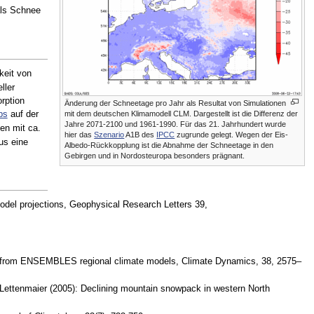
als Schnee
keit von
ller
rption
Änderung der Schneetage pro Jahr als Resultat von Simulationen
mit dem deutschen Klimamodell CLM. Dargestellt ist die Differenz der
bs
auf der
Jahre 2071-2100 und 1961-1990. Für das 21. Jahrhundert wurde
en mit ca.
hier das
Szenario
A1B des
IPCC
zugrunde gelegt. Wegen der Eis-
us eine
Albedo-Rückkopplung ist die Abnahme der Schneetage in den
Gebirgen und in Nordosteuropa besonders prägnant.
odel projections, Geophysical Research Letters 39,
iew from ENSEMBLES regional climate models, Climate Dynamics, 38, 2575–
 Lettenmaier (2005): Declining mountain snowpack in western North