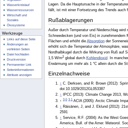
Lagen. Da die Hauptursache in der Temperature
Wasserkreislauf
fällt, ist mit einer Fortsetzung des Trends auch
Wasserressourcen
Wirtschaft und
Rußablagerungen
Soziales
Ökosysteme
Außer durch Temperatur und Niederschlag wird 
Werkzeuge
Schneedecken (und von Eis) in zunehmendem M
Links auf diese Seite
Flächen und erhöht die
Absorption
der Sonnenein
Änderungen an
erhöht sich die Temperatur der Atmosphäre, wa
verlinkten Seiten
Nordhalbkugel durch die Wirkung von Ruß auf S
Datei hochladen
2
1,5 W/m
global durch
Kohlendioxid
. In manchen
Druckversion
Erwärmung um mehr als 1 °C allein durch die St
Permanenter Link
Seiten­­informationen
Einzelnachweise
Attribute anzeigen
↑
C. Derksen, and R. Brown (2012): Spri
doi:10.1029/2012GL053387
↑
IPCC (2013): Climate Change 2013, Wor
3,0
3,1
↑
ACIA (2005): Arctic Climate Im
↑
Räisänen, J, and J. Eklund (2012): 21
2591
↑
Service, R.F. (2004): As the West Goes
America, Bull. of the Amer. Meteorol. Soc