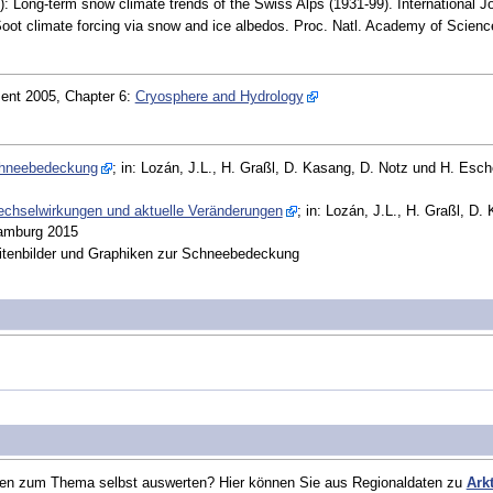
: Long-term snow climate trends of the Swiss Alps (1931-99). International J
oot climate forcing via snow and ice albedos. Proc. Natl. Academy of Scienc
ent 2005, Chapter 6:
Cryosphere and Hydrology
chneebedeckung
; in: Lozán, J.L., H. Graßl, D. Kasang, D. Notz und H. Esch
chselwirkungen und aktuelle Veränderungen
; in: Lozán, J.L., H. Graßl, D
Hamburg 2015
itenbilder und Graphiken zur Schneebedeckung
en zum Thema selbst auswerten? Hier können Sie aus Regionaldaten zu
Arkt