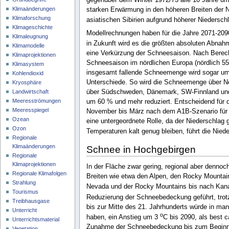
Klimaänderungen
starken Erwärmung in den höheren Breiten der 
Klimaforschung
asiatischen Sibirien aufgrund höherer Nieders
Klimageschichte
Modellrechnungen haben für die Jahre 2071-2090
Klimaleugnung
in Zukunft wird es die größten absoluten Abna
Klimamodelle
eine Verkürzung der Schneesaison. Nach Berec
Klimaprojektionen
Schneesaison im nördlichen Europa (nördlich 
Klimasystem
insgesamt fallende Schneemenge wird sogar um
Kohlendioxid
Unterschiede. So wird die Schneemenge über N
Kryosphäre
über Südschweden, Dänemark, SW-Finnland und
Landwirtschaft
Meeresströmungen
um 60 % und mehr reduziert. Entscheidend für 
Meeresspiegel
November bis März nach dem A1B-Szenario für 
Ozean
eine untergeordnete Rolle, da der Niederschlag
Ozon
Temperaturen kalt genug bleiben, führt die Ni
Regionale
Klimaänderungen
Schnee in Hochgebirgen
Regionale
Klimaprojektionen
In der Fläche zwar gering, regional aber denno
Regionale Klimafolgen
Breiten wie etwa den Alpen, den Rocky Mountain
Strahlung
Nevada und der Rocky Mountains bis nach Kan
Tourismus
Reduzierung der Schneebedeckung geführt, trot
Treibhausgase
bis zur Mitte des 21. Jahrhunderts würde in m
Unterricht
o
haben, ein Anstieg um 3
C bis 2090, als best 
Unterrichtsmaterial
Zunahme der Schneebedeckung bis zum Beginn de
Vegetation