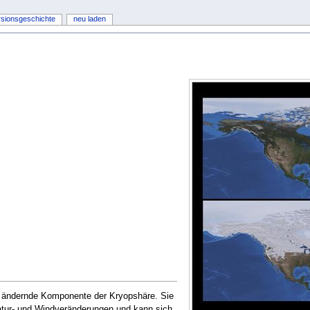
rsionsgeschichte
neu laden
h ändernde Komponente der Kryopshäre. Sie
ratur- und Windveränderungen und kann sich