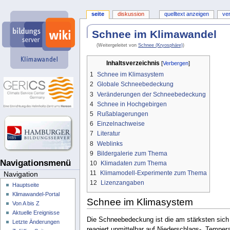
seite
diskussion
quelltext anzeigen
ve
Schnee im Klimawandel
(Weitergeleitet von
Schnee (Kryosphäre)
)
Inhaltsverzeichnis
1
Schnee im Klimasystem
2
Globale Schneebedeckung
3
Veränderungen der Schneebedeckung
4
Schnee in Hochgebirgen
5
Rußablagerungen
6
Einzelnachweise
7
Literatur
8
Weblinks
9
Bildergalerie zum Thema
Navigationsmenü
10
Klimadaten zum Thema
11
Klimamodell-Experimente zum Thema
Navigation
12
Lizenzangaben
Hauptseite
Klimawandel-Portal
Schnee im Klimasystem
Von A bis Z
Aktuelle Ereignisse
Die Schneebedeckung ist die am stärksten sic
Letzte Änderungen
reagiert unmittelbar auf Niederschlags-, Tempe