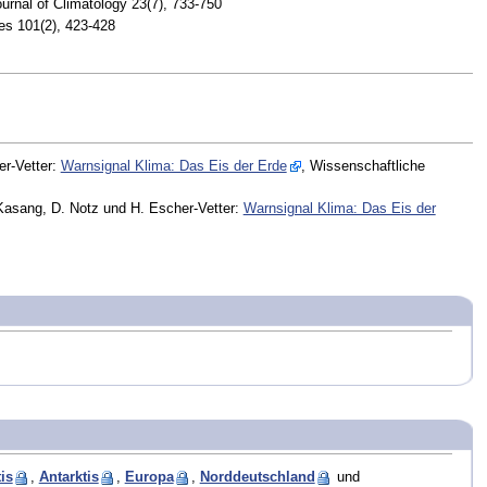
ournal of Climatology 23(7), 733-750
es 101(2), 423-428
er-Vetter:
Warnsignal Klima: Das Eis der Erde
, Wissenschaftliche
. Kasang, D. Notz und H. Escher-Vetter:
Warnsignal Klima: Das Eis der
is
,
Antarktis
,
Europa
,
Norddeutschland
und