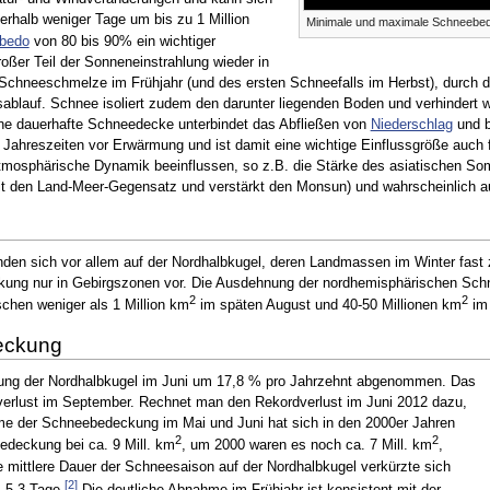
erhalb weniger Tage um bis zu 1 Million
Minimale und maximale Schneebed
bedo
von 80 bis 90% ein wichtiger
roßer Teil der Sonneneinstrahlung wieder in
r Schneeschmelze im Frühjahr (und des ersten Schneefalls im Herbst), durch di
ablauf. Schnee isoliert zudem den darunter liegenden Boden und verhindert
ne dauerhafte Schneedecke unterbindet das Abfließen von
Niederschlag
und b
Jahreszeiten vor Erwärmung und ist damit eine wichtige Einflussgröße auch
atmosphärische Dynamik beeinflussen, so z.B. die Stärke des asiatischen S
t den Land-Meer-Gegensatz und verstärkt den Monsun) und wahrscheinlich auc
 sich vor allem auf der Nordhalbkugel, deren Landmassen im Winter fast zu
kung nur in Gebirgszonen vor. Die Ausdehnung der nordhemisphärischen Sch
2
2
schen weniger als 1 Million km
im späten August und 40-50 Millionen km
im 
eckung
ung der Nordhalbkugel im Juni um 17,8 % pro Jahrzehnt abgenommen. Das
sverlust im September. Rechnet man den Rekordverlust im Juni 2012 dazu,
me der Schneebedeckung im Mai und Juni hat sich in den 2000er Jahren
2
2
edeckung bei ca. 9 Mill. km
, um 2000 waren es noch ca. 7 Mill. km
,
 mittlere Dauer der Schneesaison auf der Nordhalbkugel verkürzte sich
[
2
]
 5,3 Tage.
Die deutliche Abnahme im Frühjahr ist konsistent mit der