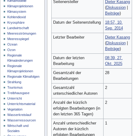
Klimamodelle
Seitenersteller
Dieter Kasang
Klimaprojektionen
(
Diskussion
|
Klimasystem
Beiträge
)
Kohlendioxid
Datum der Seitenerstellung
18:57, 10.
Kryosphäre
Sep. 2014
Landwirtschaft
Meeresströmungen
Letzter Bearbeiter
Dieter Kasang
Meeresspiegel
(
Diskussion
|
Ozean
Beiträge
)
Ozon
Regionale
Datum der letzten
08:39, 27.
Klimaänderungen
Bearbeitung
Okt. 2025
Regionale
Klimaprojektionen
Gesamtzahl der
28
Regionale Klimafolgen
Bearbeitungen
Strahlung
Gesamtzahl
2
Tourismus
Treibhausgase
unterschiedlicher Autoren
Unterricht
Anzahl der kürzlich
2
Unterrichtsmaterial
erfolgten Bearbeitungen (in
Vegetation
den letzten 365 Tagen)
Wasserkreislauf
Wasserressourcen
Anzahl unterschiedlicher
1
Wirtschaft und
Autoren der kürzlich
Soziales
erfolgten Bearbeitungen