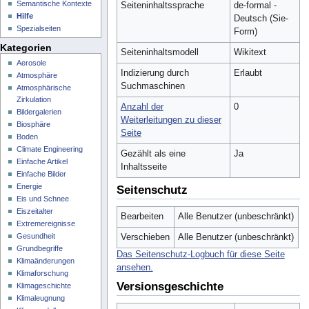
Semantische Kontexte
Seiteninhaltssprache
de-formal -
Hilfe
Deutsch (Sie-
Spezialseiten
Form)
Kategorien
Seiteninhaltsmodell
Wikitext
Aerosole
Indizierung durch
Erlaubt
Atmosphäre
Suchmaschinen
Atmosphärische
Zirkulation
Anzahl der
0
Bildergalerien
Weiterleitungen zu dieser
Biosphäre
Seite
Boden
Climate Engineering
Gezählt als eine
Ja
Einfache Artikel
Inhaltsseite
Einfache Bilder
Energie
Seitenschutz
Eis und Schnee
Eiszeitalter
Bearbeiten
Alle Benutzer (unbeschränkt)
Extremereignisse
Gesundheit
Verschieben
Alle Benutzer (unbeschränkt)
Grundbegriffe
Das Seitenschutz-Logbuch für diese Seite
Klimaänderungen
ansehen.
Klimaforschung
Versionsgeschichte
Klimageschichte
Klimaleugnung