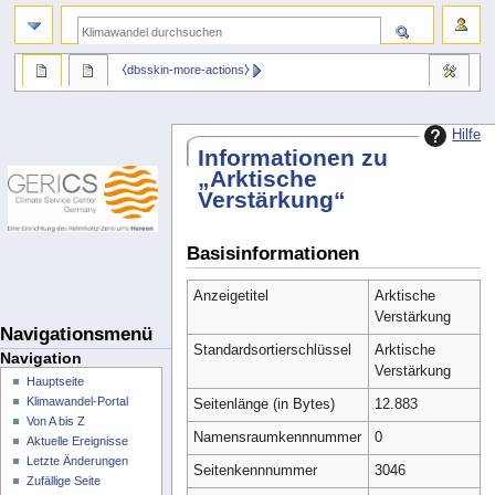
⧼dbsskin-more-actions⧽
Hilfe
Informationen zu
„Arktische
Verstärkung“
Basisinformationen
Anzeigetitel
Arktische
Verstärkung
Navigationsmenü
Standardsortierschlüssel
Arktische
Navigation
Verstärkung
Hauptseite
Klimawandel-Portal
Seitenlänge (in Bytes)
12.883
Von A bis Z
Namensraumkennnummer
0
Aktuelle Ereignisse
Letzte Änderungen
Seitenkennnummer
3046
Zufällige Seite