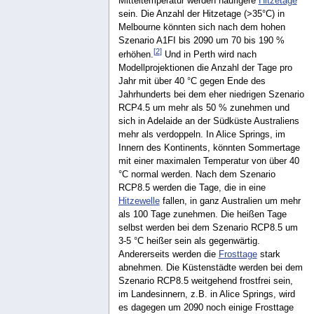
Mitteltemperatur werden häufigere
Hitzetage
sein. Die Anzahl der Hitzetage (>35°C) in
Melbourne könnten sich nach dem hohen
Szenario A1FI bis 2090 um 70 bis 190 %
[
2
]
erhöhen.
Und in Perth wird nach
Modellprojektionen die Anzahl der Tage pro
Jahr mit über 40 °C gegen Ende des
Jahrhunderts bei dem eher niedrigen Szenario
RCP4.5 um mehr als 50 % zunehmen und
sich in Adelaide an der Südküste Australiens
mehr als verdoppeln. In Alice Springs, im
Innern des Kontinents, könnten Sommertage
mit einer maximalen Temperatur von über 40
°C normal werden. Nach dem Szenario
RCP8.5 werden die Tage, die in eine
Hitzewelle
fallen, in ganz Australien um mehr
als 100 Tage zunehmen. Die heißen Tage
selbst werden bei dem Szenario RCP8.5 um
3-5 °C heißer sein als gegenwärtig.
Andererseits werden die
Frosttage
stark
abnehmen. Die Küstenstädte werden bei dem
Szenario RCP8.5 weitgehend frostfrei sein,
im Landesinnern, z.B. in Alice Springs, wird
es dagegen um 2090 noch einige Frosttage