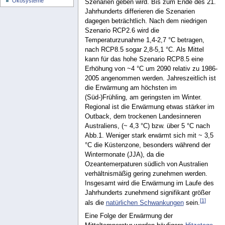
Ökosysteme
Szenarien geben wird. Bis zum Ende des 21.
Jahrhunderts differieren die Szenarien
dagegen beträchtlich. Nach dem niedrigen
Szenario RCP2.6 wird die
Temperaturzunahme 1,4-2,7 °C betragen,
nach RCP8.5 sogar 2,8-5,1 °C. Als Mittel
kann für das hohe Szenario RCP8.5 eine
Erhöhung von ~4 °C um 2090 relativ zu 1986-
2005 angenommen werden. Jahreszeitlich ist
die Erwärmung am höchsten im
(Süd-)Frühling, am geringsten im Winter.
Regional ist die Erwärmung etwas stärker im
Outback, dem trockenen Landesinneren
Australiens, (~ 4,3 °C) bzw. über 5 °C nach
Abb.1. Weniger stark erwärmt sich mit ~ 3,5
°C die Küstenzone, besonders während der
Wintermonate (JJA), da die
Ozeantemerpaturen südlich von Australien
verhältnismäßig gering zunehmen werden.
Insgesamt wird die Erwärmung im Laufe des
Jahrhunderts zunehmend signifikant größer
[
1
]
als die
natürlichen Schwankungen
sein.
Eine Folge der Erwärmung der