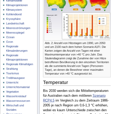
Klimamodelle
Klimaprojektionen
Klimasystem
Kohlendioxid
Kryosphäre
Landwirtschaft
Meeresströmungen
Meeresspiegel
Ozean
Ozon
Abb. 2: Anzahl von Hitzetagen um 1990, um 2050
Regionale
und um 2100 nach dem hohen Szenario A1FI. Die
Klimaänderungen
Karten zeigen die Anzahl von Tagen mit einer
Maximumtemperatur von >40 °C pro Jahr. Das
Regionale
Säulendiagramm zeigt die Zunahme der von Hitze
Klimaprojektionen
betroffenen Bevölkerung in den einzelnen Territorien
Regionale Klimafolgen
als die summierte Anzahl von Tagen (Personen-
Strahlung
Tage), an denen die Bewohner einer maximalen
Tourismus
Temperatur von >40 °C ausgesetzt ist.
Treibhausgase
Temperatur
Unterricht
Unterrichtsmaterial
Bis 2030 werden sich die Mitteltemperaturen
Vegetation
für Australien nach dem mittleren
Szenario
Wasserkreislauf
RCP4.5
im Vergleich zu dem Zeitraum 1986-
Wasserressourcen
2005 je nach Region um 0,6-1,3 °C erhöhen,
Wirtschaft und
Soziales
wobei es kaum Unterschiede zwischen den