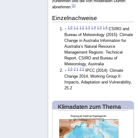
zunehmen und die von moderaten Dürren
[
1
]
abnehmen.
Einzelnachweise
1,0
1,1
1,2
1,3
1,4
1,5
1,6
↑
CSIRO and
Bureau of Meteorology (2015): Climate
Change in Australia Information for
Australia’s Natural Resource
Management Regions: Technical
Report, CSIRO and Bureau of
Meteorology, Australia
2,0
2,1
2,2
↑
IPCC (2014): Climate
Change 2014, Working Group II:
Impacts, Adaptation and Vulnerability,
25.2
Klimadaten zum Thema