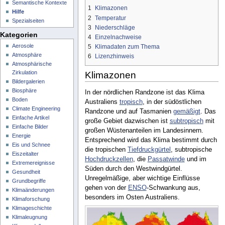
Semantische Kontexte
1
Klimazonen
Hilfe
2
Temperatur
Spezialseiten
3
Niederschläge
Kategorien
4
Einzelnachweise
Aerosole
5
Klimadaten zum Thema
Atmosphäre
6
Lizenzhinweis
Atmosphärische
Zirkulation
Klimazonen
Bildergalerien
Biosphäre
In der nördlichen Randzone ist das Klima
Boden
Australiens
tropisch
, in der südöstlichen
Climate Engineering
Randzone und auf Tasmanien
gemäßigt
. Das
Einfache Artikel
große Gebiet dazwischen ist
subtropisch
mit
Einfache Bilder
großen Wüstenanteilen im Landesinnern.
Energie
Entsprechend wird das Klima bestimmt durch
Eis und Schnee
die tropischen
Tiefdruckgürtel
, subtropische
Eiszeitalter
Hochdruckzellen
, die
Passatwinde
und im
Extremereignisse
Süden durch den Westwindgürtel.
Gesundheit
Unregelmäßige, aber wichtige Einflüsse
Grundbegriffe
gehen von der
ENSO
-Schwankung aus,
Klimaänderungen
besonders im Osten Australiens.
Klimaforschung
Klimageschichte
Klimaleugnung