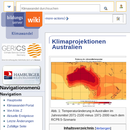
⧼dbsskin-more-actions⧽
Klimaprojektionen
Australien
Navigationsmenü
Navigation
Hauptseite
Klimawandel-Portal
Von A bis Z
Abb. 1: Temperaturänderung in Australien im
Jahresmittel 2071-2100 minus 1971-2000 nach dem
Aktuelle Ereignisse
RCP8.5-Szenario
Letzte Änderungen
Zufällige Seite
Inhaltsverzeichnis