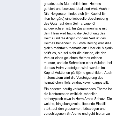
geradezu als Musterbild eines Heimes
gefeiert und bewusst idealisiert wird. Auch in
Nils Holgersson findet sich (im Kapitel En
liten herrgård) eine liebevolle Beschreibung
des Guts, auf dem Selma Lagerlöf
aufgewachsen ist. Im Zusammenhang mit
dem Heim wird häufig die Bedrohung des
Heims und die Angst vor dem Verlust des
Heimes behandelt. In Gösta Berling wird dies
gleich mehrfach thematisiert: Über die Majorin
heißt es, sie sei nicht die einzige, die den
Verlust eines geliebten Heimes erleben
musste, und die Schrecken einer Auktion, bei
der das Heim versteigert wird, werden im
Kapitel Auktionen på Björne geschildert. Auch
in Jerusalem wird die Versteigerung des
heimatlichen Hofs eindrucksvoll dargestellt.
Ein anderes häufig vorkommendes Thema ist
die Konfrontation weiblich–männlich,
archetypisch etwa in Herrn Arnes Schatz. Die
weiche, hingebungsvolle, liebende Elsalill
stößt auf den grausamen, bösartigen und
verschlagenen Sir Archie und geht hieran zu