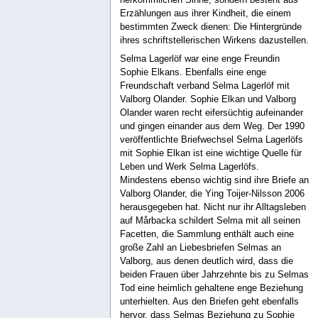
herkömmlichen Sinne, sondern besteht aus
Erzählungen aus ihrer Kindheit, die einem
bestimmten Zweck dienen: Die Hintergründe
ihres schriftstellerischen Wirkens dazustellen.
Selma Lagerlöf war eine enge Freundin
Sophie Elkans. Ebenfalls eine enge
Freundschaft verband Selma Lagerlöf mit
Valborg Olander. Sophie Elkan und Valborg
Olander waren recht eifersüchtig aufeinander
und gingen einander aus dem Weg. Der 1990
veröffentlichte Briefwechsel Selma Lagerlöfs
mit Sophie Elkan ist eine wichtige Quelle für
Leben und Werk Selma Lagerlöfs.
Mindestens ebenso wichtig sind ihre Briefe an
Valborg Olander, die Ying Toijer-Nilsson 2006
herausgegeben hat. Nicht nur ihr Alltagsleben
auf Mårbacka schildert Selma mit all seinen
Facetten, die Sammlung enthält auch eine
große Zahl an Liebesbriefen Selmas an
Valborg, aus denen deutlich wird, dass die
beiden Frauen über Jahrzehnte bis zu Selmas
Tod eine heimlich gehaltene enge Beziehung
unterhielten. Aus den Briefen geht ebenfalls
hervor, dass Selmas Beziehung zu Sophie