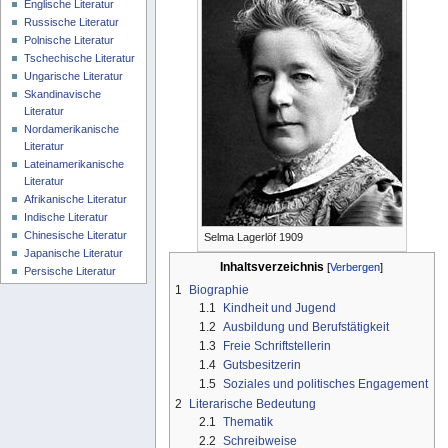
Englische Literatur
Russische Literatur
Polnische Literatur
Tschechische Literatur
Ungarische Literatur
Skandinavische
Literatur
Nordamerikanische
Literatur
Lateinamerikanische
Literatur
Afrikanische Literatur
Indische Literatur
Chinesische Literatur
Selma Lagerlöf 1909
Japanische Literatur
Inhaltsverzeichnis
Persische Literatur
1
Biographie
1.1
Kindheit und Jugend
1.2
Ausbildung und Berufstätigkeit
1.3
Freie Schriftstellerin
1.4
Gutsbesitzerin
1.5
Soziales und politisches Engagement
2
Literarische Bedeutung
2.1
Thematik
2.2
Schreibweise