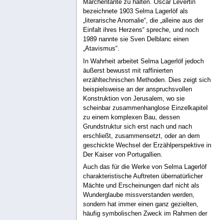
Märchentante zu halten. Oscar Levertin
bezeichnete 1903 Selma Lagerlöf als
„literarische Anomalie“, die „alleine aus der
Einfalt ihres Herzens“ spreche, und noch
1989 nannte sie Sven Delblanc einen
„Atavismus“.
In Wahrheit arbeitet Selma Lagerlöf jedoch
äußerst bewusst mit raffinierten
erzähltechnischen Methoden. Dies zeigt sich
beispielsweise an der anspruchsvollen
Konstruktion von Jerusalem, wo sie
scheinbar zusammenhanglose Einzelkapitel
zu einem komplexen Bau, dessen
Grundstruktur sich erst nach und nach
erschließt, zusammensetzt, oder an dem
geschickte Wechsel der Erzählperspektive in
Der Kaiser von Portugallien.
Auch das für die Werke von Selma Lagerlöf
charakteristische Auftreten übernatürlicher
Mächte und Erscheinungen darf nicht als
Wunderglaube missverstanden werden,
sondern hat immer einen ganz gezielten,
häufig symbolischen Zweck im Rahmen der