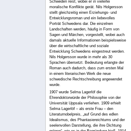
Schweden reist, wobei er in vielerlei
moralische Konflikte gerät. Nils Holgersson
stellt gleichzeitig einen Erziehungs- und
Entwicklungsroman und ein liebevolles
Porträt Schwedens dar. Die einzelnen
Landschaften werden, häufig in Form von
Sagen und Märchen, vorgestellt, wobei auch
damals aktuelle Informationen beispielsweise
über die wirtschaftliche und soziale
Entwicklung Schwedens eingestreut werden.
Nils Holgersson wurde in mehr als 30
Sprachen übersetzt. Bedeutung erlangte der
Roman auch dadurch, dass zum ersten Mal
in einem literarischen Werk die neue
schwedische Rechtschreibung angewendet
wurde.
1907 wurde Selma Lagerlöf die
Ehrendoktorwürde der Philosophie von der
Universität Uppsala verliehen. 1909 erhielt
Selma Lagerlöf – als erste Frau – den
Literaturnobelpreis, „auf Grund des edlen
Idealismus, des Phantasiereichtums und der
seelenvollen Darstellung, die ihre Dichtung
prägen“, wie es in der Begründung hieß. 1914