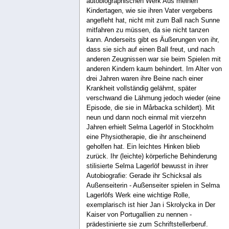
autobiographischen Werk Aus meinen
Kindertagen, wie sie ihren Vater vergebens
angefleht hat, nicht mit zum Ball nach Sunne
mitfahren zu müssen, da sie nicht tanzen
kann. Anderseits gibt es Äußerungen von ihr,
dass sie sich auf einen Ball freut, und nach
anderen Zeugnissen war sie beim Spielen mit
anderen Kindern kaum behindert. Im Alter von
drei Jahren waren ihre Beine nach einer
Krankheit vollständig gelähmt, später
verschwand die Lähmung jedoch wieder (eine
Episode, die sie in Mårbacka schildert). Mit
neun und dann noch einmal mit vierzehn
Jahren erhielt Selma Lagerlöf in Stockholm
eine Physiotherapie, die ihr anscheinend
geholfen hat. Ein leichtes Hinken blieb
zurück. Ihr (leichte) körperliche Behinderung
stilisierte Selma Lagerlöf bewusst in ihrer
Autobiografie: Gerade ihr Schicksal als
Außenseiterin - Außenseiter spielen in Selma
Lagerlöfs Werk eine wichtige Rolle,
exemplarisch ist hier Jan i Skrolycka in Der
Kaiser von Portugallien zu nennen -
prädestinierte sie zum Schriftstellerberuf.