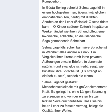
Komposition.
In Gösta Berling schreibt Selma Lagerlöf in
einem hochgestimmten, überschwänglichen,
emphatischen Ton, häufig mit direkten
Anrufen an den Leser (Beispiel: O sena tiders
barn! – O Kinder späterer Zeiten!) In späteren
Werken ändert sie ihren Stil und pflegt eine
lakonische, schlichte, an die isländische
Saga gemahnende Schreibart.
Selma Lagerlöfs scheinbar naive Sprache ist
in Wahrheit alles andere als naiv. Ein
Vergleich ihrer Literatur mit ihren privaten
Äußerungen etwa in Briefen, in denen sie
natürlich und zwanglos schreibt, zeigt, wie
kunstvoll ihre Sprache ist. „Es strengt an,
einfach zu sein“, schrieb sie einmal.
Selma Lagerlöf gestaltet
Menschenschicksale mit großer elementarer
Kraft. Es gelingt ihr, ohne Längen Spannung
zu erzeugen und von der ersten bis zur
letzten Seite durchzuhalten. Dass sie bis
heute Leser zu fesseln vermag, belegt die
Qualität ihrer Werke.