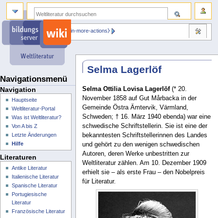
⧼dbsskin-more-actions⧽
Selma Lagerlöf
Navigationsmenü
Selma Ottilia Lovisa Lagerlöf
(* 20.
Navigation
November 1858 auf Gut Mårbacka in der
Hauptseite
Gemeinde Östra Ämtervik, Värmland,
Weltliteratur-Portal
Schweden; † 16. März 1940 ebenda) war eine
Was ist Weltliteratur?
schwedische Schriftstellerin. Sie ist eine der
Von A bis Z
bekanntesten Schriftstellerinnen des Landes
Letzte Änderungen
Hilfe
und gehört zu den wenigen schwedischen
Autoren, deren Werke unbestritten zur
Literaturen
Weltliteratur zählen. Am 10. Dezember 1909
Antike Literatur
erhielt sie – als erste Frau – den Nobelpreis
Italienische Literatur
für Literatur.
Spanische Literatur
Portugiesische
Literatur
Französische Literatur