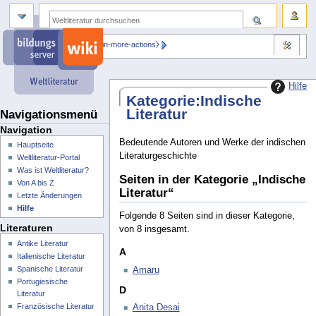
⧼dbsskin-more-actions⧽
Hilfe
Kategorie
:
Indische
Literatur
Navigationsmenü
Navigation
Bedeutende Autoren und Werke der indischen
Hauptseite
Literaturgeschichte
Weltliteratur-Portal
Was ist Weltliteratur?
Seiten in der Kategorie „Indische
Von A bis Z
Literatur“
Letzte Änderungen
Hilfe
Folgende 8 Seiten sind in dieser Kategorie,
Literaturen
von 8 insgesamt.
Antike Literatur
A
Italienische Literatur
Spanische Literatur
Amaru
Portugiesische
D
Literatur
Französische Literatur
Anita Desai