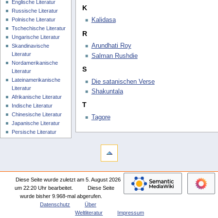
Englische Literatur
K
Russische Literatur
Polnische Literatur
Kalidasa
Tschechische Literatur
R
Ungarische Literatur
Arundhati Roy
Skandinavische
Literatur
Salman Rushdie
Nordamerikanische
S
Literatur
Lateinamerikanische
Die satanischen Verse
Literatur
Shakuntala
Afrikanische Literatur
T
Indische Literatur
Chinesische Literatur
Tagore
Japanische Literatur
Persische Literatur
Diese Seite wurde zuletzt am 5. August 2026
um 22:20 Uhr bearbeitet.
Diese Seite
wurde bisher 9.968-mal abgerufen.
Datenschutz
Über
Weltliteratur
Impressum