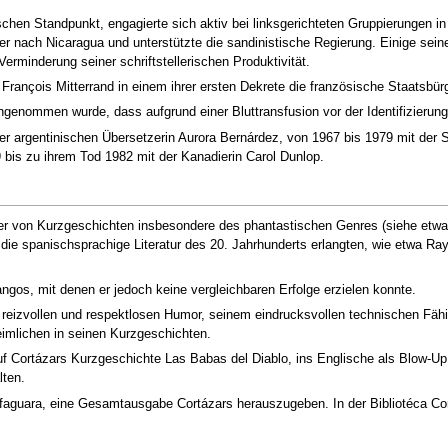
ischen Standpunkt, engagierte sich aktiv bei linksgerichteten Gruppierungen i
er nach Nicaragua und unterstützte die sandinistische Regierung. Einige sei
Verminderung seiner schriftstellerischen Produktivität.
François Mitterrand in einem ihrer ersten Dekrete die französische Staatsbür
genommen wurde, dass aufgrund einer Bluttransfusion vor der Identifizierun
der argentinischen Übersetzerin Aurora Bernárdez, von 1967 bis 1979 mit der S
bis zu ihrem Tod 1982 mit der Kanadierin Carol Dunlop.
sser von Kurzgeschichten insbesondere des phantastischen Genres (siehe etwa B
ie spanischsprachige Literatur des 20. Jahrhunderts erlangten, wie etwa Ra
gos, mit denen er jedoch keine vergleichbaren Erfolge erzielen konnte.
 reizvollen und respektlosen Humor, seinem eindrucksvollen technischen Fäh
eimlichen in seinen Kurzgeschichten.
f Cortázars Kurzgeschichte Las Babas del Diablo, ins Englische als Blow-Up ü
ten.
lfaguara, eine Gesamtausgabe Cortázars herauszugeben. In der Bibliotéca Co