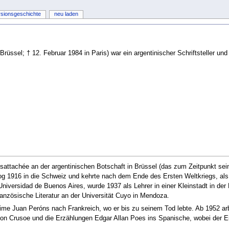
rsionsgeschichte
neu laden
Brüssel; † 12. Februar 1984 in Paris) war ein argentinischer Schriftsteller und
elsattachée an der argentinischen Botschaft in Brüssel (das zum Zeitpunkt se
og 1916 in die Schweiz und kehrte nach dem Ende des Ersten Weltkriegs, als 
niversidad de Buenos Aires, wurde 1937 als Lehrer in einer Kleinstadt in der 
ranzösische Literatur an der Universität Cuyo in Mendoza.
ime Juan Peróns nach Frankreich, wo er bis zu seinem Tod lebte. Ab 1952 ar
on Crusoe und die Erzählungen Edgar Allan Poes ins Spanische, wobei der E