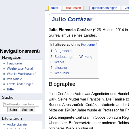
seite
diskussion
quelltext anzeigen
ve
Julio Cortázar
Julio Florencio Cortázar
(* 26. August 1914 in 
Surrealismus seines Landes.
Inhaltsverzeichnis
Navigationsmenü
1
Biographie
2
Bedeutung und Wirkung
Navigation
3
Werke
Hauptseite
4
Literatur
Weltliteratur-Portal
5
Weblinks
Was ist Weltliteratur?
Von A bis Z
Biographie
Letzte Änderungen
Hilfe
Julio Cortázars Vater war Argentinier und Hand
Suche
war). Seine Mutter war Französin. Die Familie z
Buenos Aires zurück. Cortázar studierte an der U
Mitte der 1940er Jahre wurde er Professor für F
1951 emigrierte Cortázar in Opposition zum Reg
Literaturen
Übersetzer. Er übersetzte unter anderem Robins
Antike Literatur
originäres Werk spürbar ist.