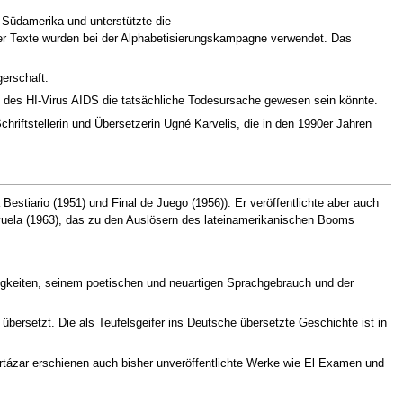
n Südamerika und unterstützte die
ner Texte wurden bei der Alphabetisierungskampagne verwendet. Das
gerschaft.
g des HI-Virus AIDS die tatsächliche Todesursache gewesen sein könnte.
chriftstellerin und Übersetzerin Ugné Karvelis, die in den 1990er Jahren
estiario (1951) und Final de Juego (1956)). Er veröffentlichte aber auch
yuela (1963), das zu den Auslösern des lateinamerikanischen Booms
igkeiten, seinem poetischen und neuartigen Sprachgebrauch und der
bersetzt. Die als Teufelsgeifer ins Deutsche übersetzte Geschichte ist in
rtázar erschienen auch bisher unveröffentlichte Werke wie El Examen und