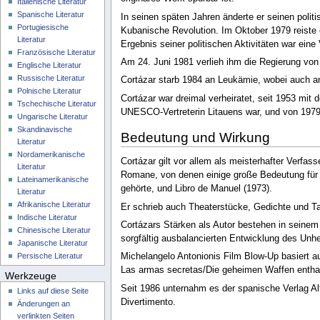
Italienische Literatur
Spanische Literatur
In seinen späten Jahren änderte er seinen polit
Portugiesische
Kubanische Revolution. Im Oktober 1979 reiste 
Literatur
Ergebnis seiner politischen Aktivitäten war eine 
Französische Literatur
Am 24. Juni 1981 verlieh ihm die Regierung von 
Englische Literatur
Russische Literatur
Cortázar starb 1984 an Leukämie, wobei auch an
Polnische Literatur
Cortázar war dreimal verheiratet, seit 1953 mit 
Tschechische Literatur
UNESCO-Vertreterin Litauens war, und von 1979 
Ungarische Literatur
Skandinavische
Bedeutung und Wirkung
Literatur
Nordamerikanische
Cortázar gilt vor allem als meisterhafter Verfa
Literatur
Romane, von denen einige große Bedeutung für d
Lateinamerikanische
gehörte, und Libro de Manuel (1973).
Literatur
Afrikanische Literatur
Er schrieb auch Theaterstücke, Gedichte und Tan
Indische Literatur
Cortázars Stärken als Autor bestehen in seinem
Chinesische Literatur
sorgfältig ausbalancierten Entwicklung des Unh
Japanische Literatur
Persische Literatur
Michelangelo Antonionis Film Blow-Up basiert au
Las armas secretas/Die geheimen Waffen enthal
Werkzeuge
Seit 1986 unternahm es der spanische Verlag A
Links auf diese Seite
Divertimento.
Änderungen an
verlinkten Seiten