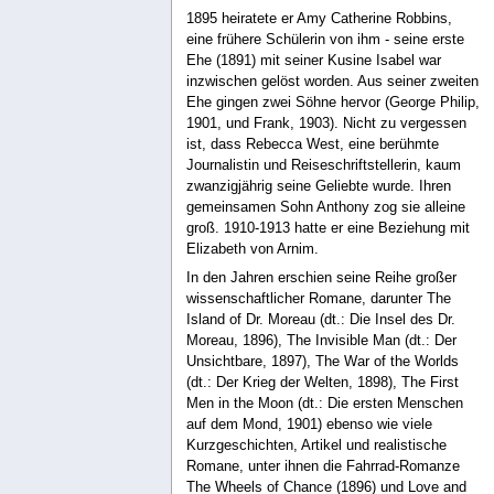
1895 heiratete er Amy Catherine Robbins,
eine frühere Schülerin von ihm - seine erste
Ehe (1891) mit seiner Kusine Isabel war
inzwischen gelöst worden. Aus seiner zweiten
Ehe gingen zwei Söhne hervor (George Philip,
1901, und Frank, 1903). Nicht zu vergessen
ist, dass Rebecca West, eine berühmte
Journalistin und Reiseschriftstellerin, kaum
zwanzigjährig seine Geliebte wurde. Ihren
gemeinsamen Sohn Anthony zog sie alleine
groß. 1910-1913 hatte er eine Beziehung mit
Elizabeth von Arnim.
In den Jahren erschien seine Reihe großer
wissenschaftlicher Romane, darunter The
Island of Dr. Moreau (dt.: Die Insel des Dr.
Moreau, 1896), The Invisible Man (dt.: Der
Unsichtbare, 1897), The War of the Worlds
(dt.: Der Krieg der Welten, 1898), The First
Men in the Moon (dt.: Die ersten Menschen
auf dem Mond, 1901) ebenso wie viele
Kurzgeschichten, Artikel und realistische
Romane, unter ihnen die Fahrrad-Romanze
The Wheels of Chance (1896) und Love and