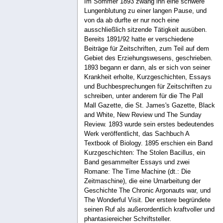
Im Sommer 1893 zwang ihn eine schwere
Lungenblutung zu einer langen Pause, und
von da ab durfte er nur noch eine
ausschließlich sitzende Tätigkeit ausüben.
Bereits 1891/92 hatte er verschiedene
Beiträge für Zeitschriften, zum Teil auf dem
Gebiet des Erziehungswesens, geschrieben.
1893 begann er dann, als er sich von seiner
Krankheit erholte, Kurzgeschichten, Essays
und Buchbesprechungen für Zeitschriften zu
schreiben, unter anderem für die The Pall
Mall Gazette, die St. James's Gazette, Black
and White, New Review und The Sunday
Review. 1893 wurde sein erstes bedeutendes
Werk veröffentlicht, das Sachbuch A
Textbook of Biology. 1895 erschien ein Band
Kurzgeschichten: The Stolen Bacillus, ein
Band gesammelter Essays und zwei
Romane: The Time Machine (dt.: Die
Zeitmaschine), die eine Umarbeitung der
Geschichte The Chronic Argonauts war, und
The Wonderful Visit. Der erstere begründete
seinen Ruf als außerordentlich kraftvoller und
phantasiereicher Schriftsteller.