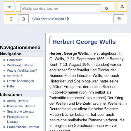
⧼dbsskin-more-actions⧽
Herbert George Wells
Navigationsmenü
Herbert George Wells
, meist abgekürzt H.
Navigation
G. Wells, (* 21. September 1866 in Bromley,
Hauptseite
Kent; † 13. August 1946 in London) war ein
Weltliteratur-Portal
englischer Schriftsteller und Pionier der
Was ist Weltliteratur?
Science-Fiction-Literatur. Wells, der auch
Von A bis Z
Historiker und Soziologe war, hatte seine
Letzte Änderungen
Hilfe
größten Erfolge mit den beiden Science-
Fiction-Romanen (von ihm selbst als
Literaturen
"scientific romances" bezeichnet) Der Krieg
Antike Literatur
der Welten und Die Zeitmaschine. Wells ist in
Italienische Literatur
Deutschland vor allem für seine Science-
Spanische Literatur
Fiction-Bücher bekannt, hat aber auch
Portugiesische
zahlreiche realistische Romane verfasst, die
Literatur
im englischen Sprachraum nach wie vor
Französische Literatur