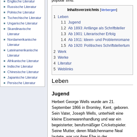
populär sind.
Englische Literatur
Russische Literatur
Inhaltsverzeichnis
Polnische Literatur
1
Leben
Tschechische Literatur
1.1
Jugend
Ungarische Literatur
1.2
Ab 1893: Anfänge als Schriftsteller
Skandinavische
1.3
Ab 1901: Literarischer Erfolg
Literatur
Nordamerikanische
1.4
Ab 1911: Ideen- und Problemromane
Literatur
1.5
Ab 1920: Politisches Schriftstellertum
Lateinamerikanische
2
Werk
Literatur
3
Werke
Afrikanische Literatur
4
Literatur
Indische Literatur
5
Weblinks
Chinesische Literatur
Japanische Literatur
Leben
Persische Literatur
Jugend
Herbert George Wells wurde am 21.
September 1866 in Bromley, Kent, geboren.
Sein Vater, Joseph Wells, unterhielt eine
kleine Eisenwarenhandlung und war ein
begeisterter, berufsmäßiger Cricketspieler.
Seine Mutter, deren Mädchenname Neal
lautete, war vor ihrer Ehe in der