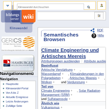
RDF
Semantisches
Hilfe
Browsen
Climate Engineering und
Arktisches Meereis
Attributgruppen ausblenden
Attribute ausblend
Beeinflusst
Arktische Verstärkung
+
,
Navigationsmenü
Wasserdampf
+
,
Klimaänderungen in den
Polargebieten
+
,
Arktisches Meereis
+
,
Navigation
Wolken
+
und
Verdunstung
+
Hauptseite
Teil von
Klimawandel-Portal
Climate Engineering
+
,
Solar Radiation
Von A bis Z
Management (SRM)
+
Aktuelle Ereignisse
und
Sulfataerosole
+
Letzte Änderungen
Ähnlich wie
Zufällige Seite
Vulkanismus
+