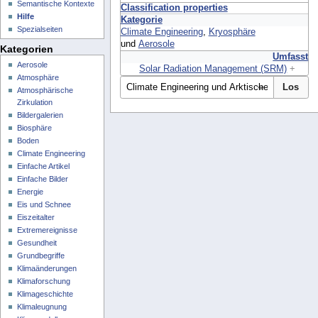
Semantische Kontexte
Classification properties
Hilfe
Kategorie
Spezialseiten
Climate Engineering
,
Kryosphäre
und
Aerosole
Kategorien
Umfasst
Aerosole
Solar Radiation Management (SRM)
+
Atmosphäre
Atmosphärische
Zirkulation
Bildergalerien
Biosphäre
Boden
Climate Engineering
Einfache Artikel
Einfache Bilder
Energie
Eis und Schnee
Eiszeitalter
Extremereignisse
Gesundheit
Grundbegriffe
Klimaänderungen
Klimaforschung
Klimageschichte
Klimaleugnung