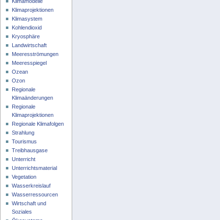
Klimamodelle
Klimaprojektionen
Klimasystem
Kohlendioxid
Kryosphäre
Landwirtschaft
Meeresströmungen
Meeresspiegel
Ozean
Ozon
Regionale
Klimaänderungen
Regionale
Klimaprojektionen
Regionale Klimafolgen
Strahlung
Tourismus
Treibhausgase
Unterricht
Unterrichtsmaterial
Vegetation
Wasserkreislauf
Wasserressourcen
Wirtschaft und
Soziales