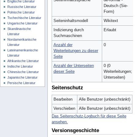
Englische Literatur
Deutsch (Sie-
Russische Literatur
Form)
Polnische Literatur
Tschechische Literatur
Seiteninhaltsmodell
Wikitext
Ungarische Literatur
Skandinavische
Indizierung durch
Erlaubt
Literatur
Suchmaschinen
Nordamerikanische
Anzahl der
0
Literatur
Lateinamerikanische
Weiterleitungen zu dieser
Literatur
Seite
Afrikanische Literatur
Anzahl der Unterseiten
0 (0
Indische Literatur
dieser Seite
Weiterleitungen; 0
Chinesische Literatur
Unterseiten)
Japanische Literatur
Persische Literatur
Seitenschutz
Bearbeiten
Alle Benutzer (unbeschränkt)
Verschieben
Alle Benutzer (unbeschränkt)
Das Seitenschutz-Logbuch für diese Seite
ansehen.
Versionsgeschichte