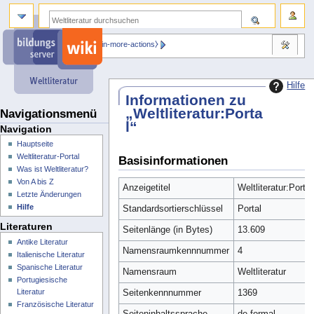
⧼dbsskin-more-actions⧽
Hilfe
Informationen zu
„Weltliteratur:Porta
Navigationsmenü
l“
Navigation
Hauptseite
Weltliteratur-Portal
Basisinformationen
Was ist Weltliteratur?
Von A bis Z
Anzeigetitel
Weltliteratur:Portal
Letzte Änderungen
Hilfe
Standardsortierschlüssel
Portal
Literaturen
Seitenlänge (in Bytes)
13.609
Antike Literatur
Namensraumkennnummer
4
Italienische Literatur
Spanische Literatur
Namensraum
Weltliteratur
Portugiesische
Literatur
Seitenkennnummer
1369
Französische Literatur
Seiteninhaltssprache
de-formal -