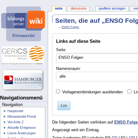
seite
diskussion
quelltext anzeigen
ve
Seiten, die auf „ENSO Fol
←
ENSO Folgen
Links auf diese Seite
Seite:
Namensraum:
alle
Vorlageneinbindungen ausblenden
Li
Navigationsmenü
Navigation
Los
Hauptseite
Klimawandel-Portal
Die folgenden Seiten verlinken auf
ENSO Folge
Von A bis Z
Aktuelle Ereignisse
Angezeigt wird ein Eintrag.
Letzte Änderungen
Zeige (
vorherige 50
|
nächste 50
) (
20
|
50
|
100