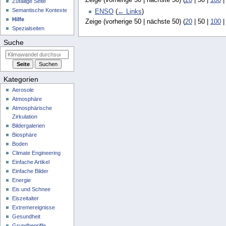
Zufällige Seite
Semantische Kontexte
ENSO
(
← Links
)
Hilfe
Zeige (
vorherige 50
|
nächste 50
) (
20
|
50
|
100
Spezialseiten
Suche
Kategorien
Aerosole
Atmosphäre
Atmosphärische
Zirkulation
Bildergalerien
Biosphäre
Boden
Climate Engineering
Einfache Artikel
Einfache Bilder
Energie
Eis und Schnee
Eiszeitalter
Extremereignisse
Gesundheit
Grundbegriffe