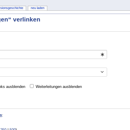
rsionsgeschichte
neu laden
gen“ verlinken
nks ausblenden
Weiterleitungen ausblenden
n
:
|
250
|
500
)