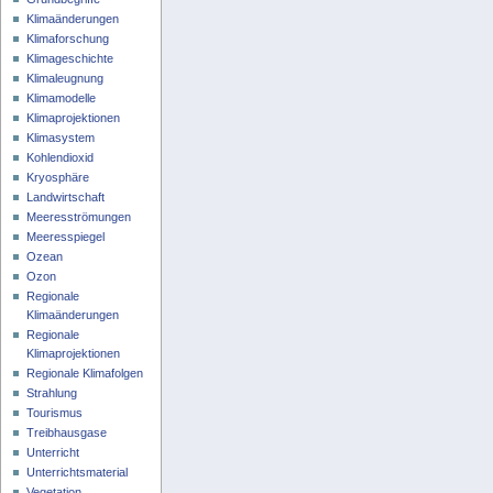
Klimaänderungen
Klimaforschung
Klimageschichte
Klimaleugnung
Klimamodelle
Klimaprojektionen
Klimasystem
Kohlendioxid
Kryosphäre
Landwirtschaft
Meeresströmungen
Meeresspiegel
Ozean
Ozon
Regionale
Klimaänderungen
Regionale
Klimaprojektionen
Regionale Klimafolgen
Strahlung
Tourismus
Treibhausgase
Unterricht
Unterrichtsmaterial
Vegetation