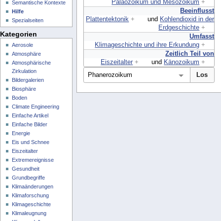
Paläozoikum und Mesozoikum
+
Semantische Kontexte
Beeinflusst
Hilfe
Plattentektonik
+
und
Kohlendioxid in der
Spezialseiten
Erdgeschichte
+
Kategorien
Umfasst
Klimageschichte und ihre Erkundung
+
Aerosole
Zeitlich Teil von
Atmosphäre
Eiszeitalter
+
und
Känozoikum
+
Atmosphärische
Zirkulation
Bildergalerien
Biosphäre
Boden
Climate Engineering
Einfache Artikel
Einfache Bilder
Energie
Eis und Schnee
Eiszeitalter
Extremereignisse
Gesundheit
Grundbegriffe
Klimaänderungen
Klimaforschung
Klimageschichte
Klimaleugnung