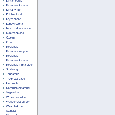
Klimamodelle
Klimaprojektionen
Klimasystem
Kohlendioxid
Kryosphäre
Landwirtschaft
Meeresströmungen
Meeresspiegel
Ozean
Ozon
Regionale
Klimaänderungen
Regionale
Klimaprojektionen
Regionale Klimafolgen
Strahlung
Tourismus
Treibhausgase
Unterricht
Unterrichtsmaterial
Vegetation
Wasserkreislauf
Wasserressourcen
Wirtschaft und
Soziales