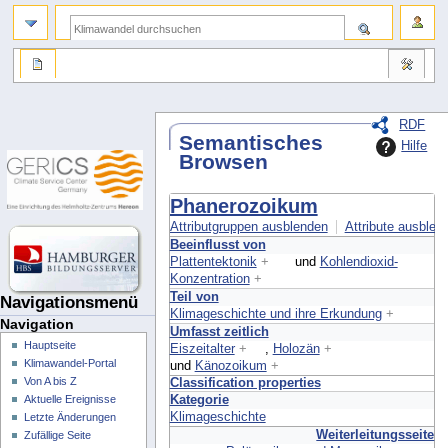
RDF
Semantisches
Hilfe
Browsen
Phanerozoikum
Attributgruppen ausblenden
Attribute ausblend
Beeinflusst von
Plattentektonik
+
und
Kohlendioxid-
Konzentration
+
Teil von
Navigationsmenü
Klimageschichte und ihre Erkundung
+
Navigation
Umfasst zeitlich
Hauptseite
Eiszeitalter
+
,
Holozän
+
Klimawandel-Portal
und
Känozoikum
+
Von A bis Z
Classification properties
Kategorie
Aktuelle Ereignisse
Klimageschichte
Letzte Änderungen
Weiterleitungsseite
Zufällige Seite