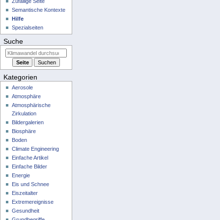
Zufällige Seite
Semantische Kontexte
Hilfe
Spezialseiten
Suche
Kategorien
Aerosole
Atmosphäre
Atmosphärische
Zirkulation
Bildergalerien
Biosphäre
Boden
Climate Engineering
Einfache Artikel
Einfache Bilder
Energie
Eis und Schnee
Eiszeitalter
Extremereignisse
Gesundheit
Grundbegriffe