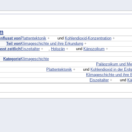
um
nflusst von
Plattentektonik
+
und
Kohlendioxid-Konzentration
+
Teil von
Klimageschichte und ihre Erkundung
+
sst zeitlich
Eiszeitalter
+
,
Holozän
+
und
Känozoikum
+
Kategorie
Klimageschichte
Paläozoikum und M
Plattentektonik
+
und
Kohlendioxid in der Erd
Klimageschichte und ihre 
Eiszeitalter
+
und
Kä