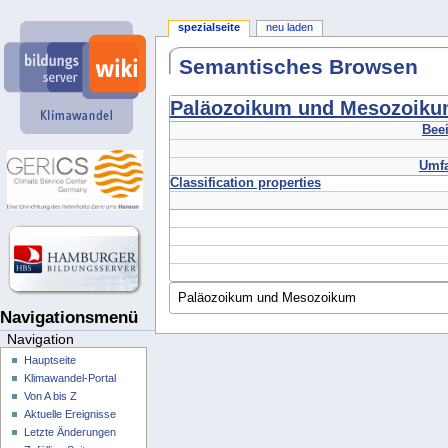
spezialseite
neu laden
Semantisches Browsen
Paläozoikum und Mesozoik
Beei
Umfa
Classification properties
Navigationsmenü
Navigation
Hauptseite
Klimawandel-Portal
Von A bis Z
Aktuelle Ereignisse
Letzte Änderungen