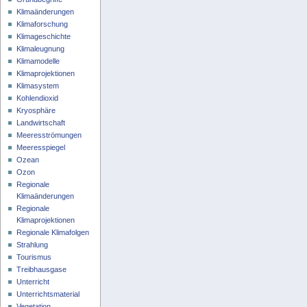
Klimaänderungen
Klimaforschung
Klimageschichte
Klimaleugnung
Klimamodelle
Klimaprojektionen
Klimasystem
Kohlendioxid
Kryosphäre
Landwirtschaft
Meeresströmungen
Meeresspiegel
Ozean
Ozon
Regionale
Klimaänderungen
Regionale
Klimaprojektionen
Regionale Klimafolgen
Strahlung
Tourismus
Treibhausgase
Unterricht
Unterrichtsmaterial
Vegetation