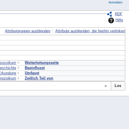
Anmelden
RDF
Hilfe
Attributgruppen ausblenden
Attribute ausblenden, die hierhin verlinken
esozoikum
+
Weiterleitungsseite
geschichte
+
Beeinflusst
Erkundung
+
Umfasst
nozoikum
+
Zeitlich Teil von