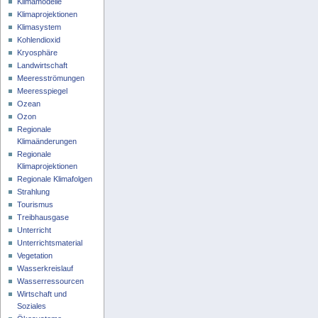
Klimamodelle
Klimaprojektionen
Klimasystem
Kohlendioxid
Kryosphäre
Landwirtschaft
Meeresströmungen
Meeresspiegel
Ozean
Ozon
Regionale
Klimaänderungen
Regionale
Klimaprojektionen
Regionale Klimafolgen
Strahlung
Tourismus
Treibhausgase
Unterricht
Unterrichtsmaterial
Vegetation
Wasserkreislauf
Wasserressourcen
Wirtschaft und
Soziales