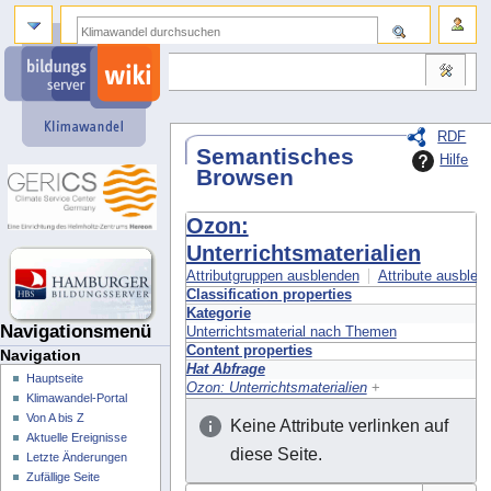
RDF
Semantisches
Hilfe
Browsen
Ozon:
Unterrichtsmaterialien
Attributgruppen ausblenden
Attribute ausblend
Classification properties
Kategorie
Navigationsmenü
Unterrichtsmaterial nach Themen
Content properties
Navigation
Hat Abfrage
Hauptseite
Ozon: Unterrichtsmaterialien
+
Klimawandel-Portal
Von A bis Z
Keine Attribute verlinken auf
Aktuelle Ereignisse
diese Seite.
Letzte Änderungen
Zufällige Seite