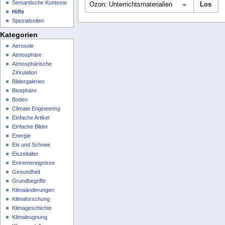
Semantische Kontexte
Hilfe
Spezialseiten
Kategorien
Aerosole
Atmosphäre
Atmosphärische
Zirkulation
Bildergalerien
Biosphäre
Boden
Climate Engineering
Einfache Artikel
Einfache Bilder
Energie
Eis und Schnee
Eiszeitalter
Extremereignisse
Gesundheit
Grundbegriffe
Klimaänderungen
Klimaforschung
Klimageschichte
Klimaleugnung