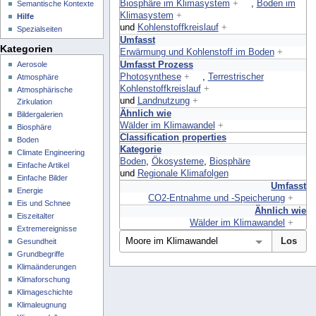
Biosphäre im Klimasystem
+
,
Boden im
Semantische Kontexte
Klimasystem
+
Hilfe
und
Kohlenstoffkreislauf
+
Spezialseiten
Umfasst
Kategorien
Erwärmung und Kohlenstoff im Boden
+
Umfasst Prozess
Aerosole
Photosynthese
+
,
Terrestrischer
Atmosphäre
Kohlenstoffkreislauf
+
Atmosphärische
und
Landnutzung
+
Zirkulation
Ähnlich wie
Bildergalerien
Wälder im Klimawandel
+
Biosphäre
Classification properties
Boden
Kategorie
Climate Engineering
Boden
,
Ökosysteme
,
Biosphäre
Einfache Artikel
und
Regionale Klimafolgen
Einfache Bilder
Umfasst
Energie
CO2-Entnahme und -Speicherung
+
Eis und Schnee
Ähnlich wie
Eiszeitalter
Wälder im Klimawandel
+
Extremereignisse
Gesundheit
Grundbegriffe
Klimaänderungen
Klimaforschung
Klimageschichte
Klimaleugnung