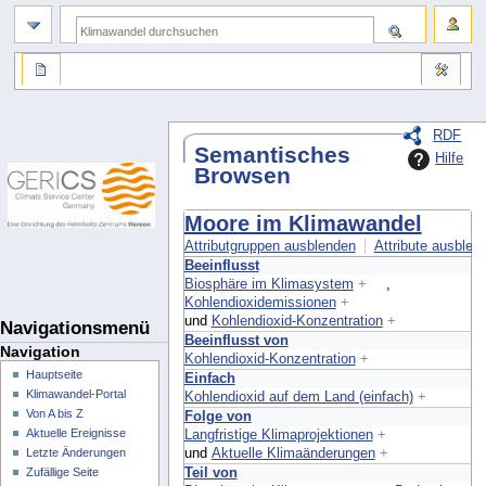
RDF
Semantisches
Hilfe
Browsen
Moore im Klimawandel
Attributgruppen ausblenden
Attribute ausblend
Beeinflusst
Biosphäre im Klimasystem
+
,
Kohlendioxidemissionen
+
und
Kohlendioxid-Konzentration
+
Navigationsmenü
Beeinflusst von
Navigation
Kohlendioxid-Konzentration
+
Hauptseite
Einfach
Klimawandel-Portal
Kohlendioxid auf dem Land (einfach)
+
Von A bis Z
Folge von
Aktuelle Ereignisse
Langfristige Klimaprojektionen
+
und
Aktuelle Klimaänderungen
+
Letzte Änderungen
Teil von
Zufällige Seite