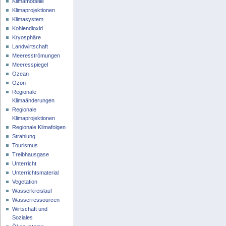
Klimamodelle
Klimaprojektionen
Klimasystem
Kohlendioxid
Kryosphäre
Landwirtschaft
Meeresströmungen
Meeresspiegel
Ozean
Ozon
Regionale
Klimaänderungen
Regionale
Klimaprojektionen
Regionale Klimafolgen
Strahlung
Tourismus
Treibhausgase
Unterricht
Unterrichtsmaterial
Vegetation
Wasserkreislauf
Wasserressourcen
Wirtschaft und
Soziales