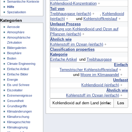
Semantische Kontexte
Kohlendioxid-Konzentration
+
Hilfe
Teil von
Spezialseiten
Treibhausgase (einfach)
+
,
Kohlendioxid
(einfach)
+
und
Kohlenstoffkreislauf
+
Kategorien
Umfasst Prozess
Aerosole
Wirkung von Kohlendioxid und Ozon auf
Atmosphäre
Pflanzen (einfach)
+
Atmosphärische
Ähnlich wie
Zirkulation
Kohlenstoff im Ozean (einfach)
+
Bildergalerien
Classification properties
Biosphäre
Kategorie
Boden
Einfache Artikel
und
Treibhausgase
Climate Engineering
Einfach
Einfache Artikel
Terrestrischer Kohlenstoffkreislauf
+
Einfache Bilder
und
Moore im Klimawandel
+
Energie
Umfasst
Kohlendioxid (einfach)
+
Eis und Schnee
Ähnlich wie
Eiszeitalter
Kohlenstoff im Ozean (einfach)
+
Extremereignisse
Gesundheit
Grundbegriffe
Klimaänderungen
Klimaforschung
Klimageschichte
Klimaleugnung