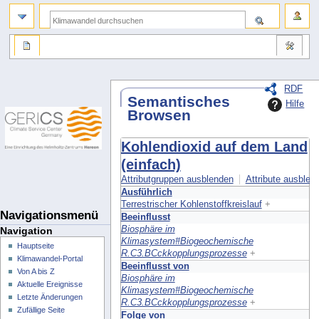
RDF
Semantisches
Hilfe
Browsen
Kohlendioxid auf dem Land
(einfach)
Attributgruppen ausblenden
Attribute ausblend
Ausführlich
Terrestrischer Kohlenstoffkreislauf
+
Navigationsmenü
Beeinflusst
Biosphäre im
Navigation
Klimasystem#Biogeochemische
Hauptseite
R.C3.BCckkopplungsprozesse
+
Klimawandel-Portal
Beeinflusst von
Von A bis Z
Biosphäre im
Aktuelle Ereignisse
Klimasystem#Biogeochemische
Letzte Änderungen
R.C3.BCckkopplungsprozesse
+
Zufällige Seite
Folge von