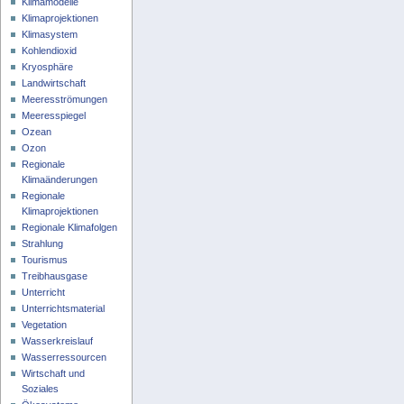
Klimamodelle
Klimaprojektionen
Klimasystem
Kohlendioxid
Kryosphäre
Landwirtschaft
Meeresströmungen
Meeresspiegel
Ozean
Ozon
Regionale
Klimaänderungen
Regionale
Klimaprojektionen
Regionale Klimafolgen
Strahlung
Tourismus
Treibhausgase
Unterricht
Unterrichtsmaterial
Vegetation
Wasserkreislauf
Wasserressourcen
Wirtschaft und
Soziales