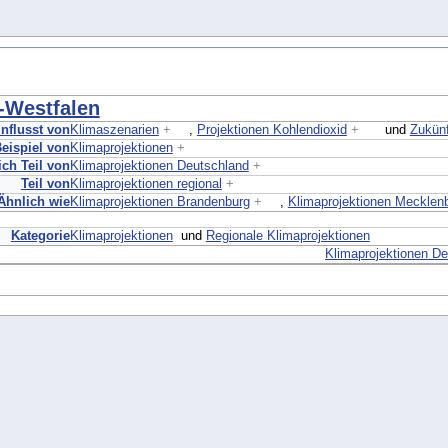
-Westfalen
nflusst von
Klimaszenarien
+
,
Projektionen Kohlendioxid
+
und
Zukünf
eispiel von
Klimaprojektionen
+
ch Teil von
Klimaprojektionen Deutschland
+
Teil von
Klimaprojektionen regional
+
Ähnlich wie
Klimaprojektionen Brandenburg
+
,
Klimaprojektionen Meckle
Kategorie
Klimaprojektionen
und
Regionale Klimaprojektionen
Klimaprojektionen D