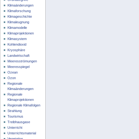
Klimaänderungen
Klimaforschung
Klimageschichte
Klimaleugnung
Klimamodelle
Klimaprojektionen
Klimasystem
Kohlendioxid
Kryosphäre
Landwirtschaft
Meeresströmungen
Meeresspiegel
Ozean
Ozon
Regionale
Klimaänderungen
Regionale
Klimaprojektionen
Regionale Klimafolgen
Strahlung
Tourismus
Treibhausgase
Unterricht
Unterrichtsmaterial
Vegetation