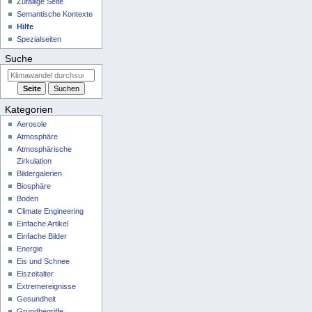
Zufällige Seite
Semantische Kontexte
Hilfe
Spezialseiten
Suche
Kategorien
Aerosole
Atmosphäre
Atmosphärische
Zirkulation
Bildergalerien
Biosphäre
Boden
Climate Engineering
Einfache Artikel
Einfache Bilder
Energie
Eis und Schnee
Eiszeitalter
Extremereignisse
Gesundheit
Grundbegriffe