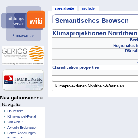
spezialseite
neu laden
Semantisches Browsen
Klimaprojektionen Nordrhein
Beei
Regionales B
Räumli
Classification properties
Navigationsmenü
Navigation
Hauptseite
Klimawandel-Portal
Von A bis Z
Aktuelle Ereignisse
Letzte Änderungen