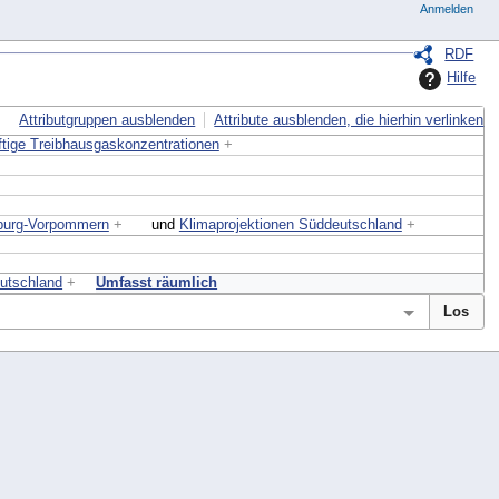
Anmelden
RDF
Hilfe
Attributgruppen ausblenden
Attribute ausblenden, die hierhin verlinken
tige Treibhausgaskonzentrationen
+
nburg-Vorpommern
+
und
Klimaprojektionen Süddeutschland
+
eutschland
+
Umfasst räumlich