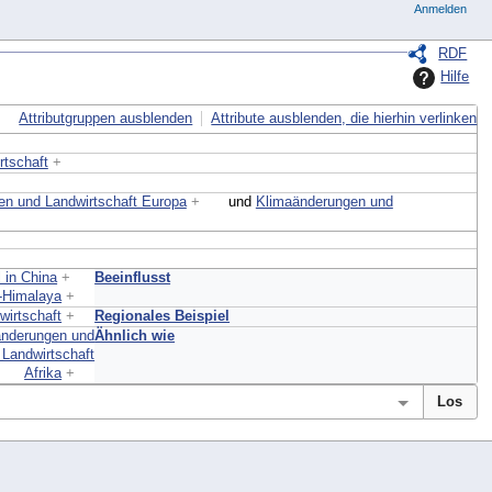
Anmelden
RDF
Hilfe
Attributgruppen ausblenden
Attribute ausblenden, die hierhin verlinken
tschaft
+
n und Landwirtschaft Europa
+
und
Klimaänderungen und
 in China
+
Beeinflusst
-Himalaya
+
irtschaft
+
Regionales Beispiel
änderungen und
Ähnlich wie
Landwirtschaft
Afrika
+