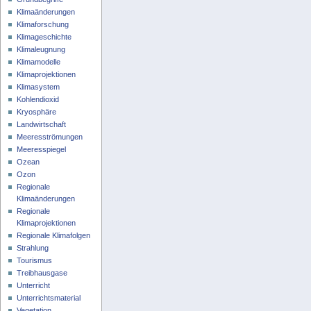
Klimaänderungen
Klimaforschung
Klimageschichte
Klimaleugnung
Klimamodelle
Klimaprojektionen
Klimasystem
Kohlendioxid
Kryosphäre
Landwirtschaft
Meeresströmungen
Meeresspiegel
Ozean
Ozon
Regionale
Klimaänderungen
Regionale
Klimaprojektionen
Regionale Klimafolgen
Strahlung
Tourismus
Treibhausgase
Unterricht
Unterrichtsmaterial
Vegetation