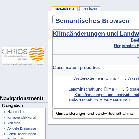
spezialseite
neu laden
Semantisches Browsen
Klimaänderungen und Landwi
Beei
Regionales B
Classification properties
Wetterextreme in China
+
,
Wasse
Landwirtschaft und Klima
+
,
Globale
Klimaänderungen und Landwirtschaf
Navigationsmenü
Landwirtschaft im Mittelmeerraum
+
Navigation
Hauptseite
Klimawandel-Portal
Von A bis Z
Aktuelle Ereignisse
Letzte Änderungen