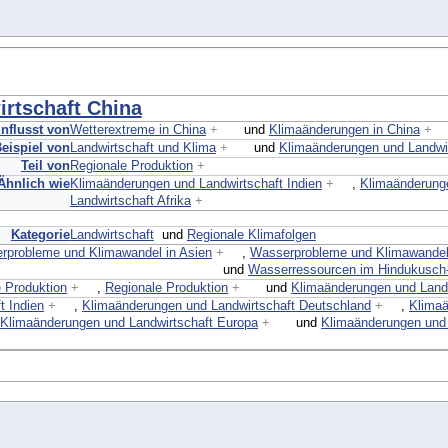
rtschaft China
nflusst von
Wetterextreme in China
+
und
Klimaänderungen in China
+
eispiel von
Landwirtschaft und Klima
+
und
Klimaänderungen und Landwir
Teil von
Regionale Produktion
+
Ähnlich wie
Klimaänderungen und Landwirtschaft Indien
+
,
Klimaänderunge
Landwirtschaft Afrika
+
Kategorie
Landwirtschaft
und
Regionale Klimafolgen
rprobleme und Klimawandel in Asien
+
,
Wasserprobleme und Klimawandel
und
Wasserressourcen im Hindukusch
 Produktion
+
,
Regionale Produktion
+
und
Klimaänderungen und Landw
t Indien
+
,
Klimaänderungen und Landwirtschaft Deutschland
+
,
Klima
,
Klimaänderungen und Landwirtschaft Europa
+
und
Klimaänderungen und 