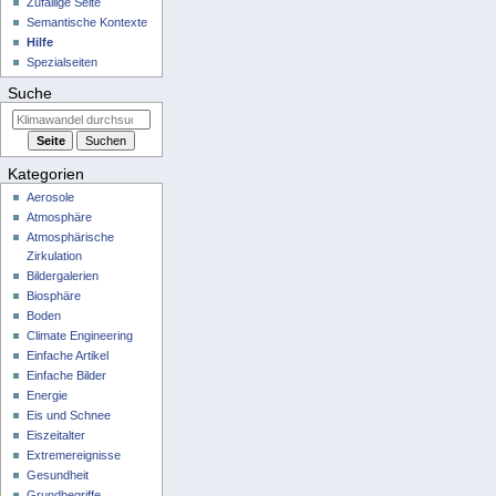
Zufällige Seite
Semantische Kontexte
Hilfe
Spezialseiten
Suche
Kategorien
Aerosole
Atmosphäre
Atmosphärische
Zirkulation
Bildergalerien
Biosphäre
Boden
Climate Engineering
Einfache Artikel
Einfache Bilder
Energie
Eis und Schnee
Eiszeitalter
Extremereignisse
Gesundheit
Grundbegriffe