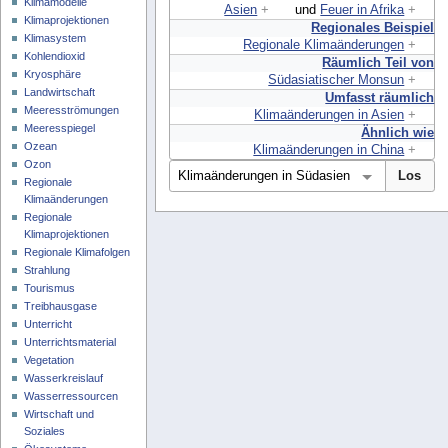
Klimamodelle
Asien
+
und
Feuer in Afrika
+
Klimaprojektionen
Regionales Beispiel
Klimasystem
Regionale Klimaänderungen
+
Kohlendioxid
Räumlich Teil von
Kryosphäre
Südasiatischer Monsun
+
Landwirtschaft
Umfasst räumlich
Meeresströmungen
Klimaänderungen in Asien
+
Meeresspiegel
Ähnlich wie
Ozean
Klimaänderungen in China
+
Ozon
Regionale
Klimaänderungen
Regionale
Klimaprojektionen
Regionale Klimafolgen
Strahlung
Tourismus
Treibhausgase
Unterricht
Unterrichtsmaterial
Vegetation
Wasserkreislauf
Wasserressourcen
Wirtschaft und
Soziales