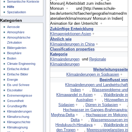
Semantische Kontexte
Monsun] Arbeitsblatt zum indischen
Hilfe
Monsun
+
und
[http://www.schule-
Spezialseiten
bw.de/unterricht/faecher/geografie/matmed/m
aterialien/klima/monsun/ Monsun in Indien]
Kategorien
Animation für den Unterricht
+
Aerosole
Zukünftige Entwicklung
Atmosphäre
Klimaprojektionen Asien
+
Atmosphärische
Ähnlich wie
Zirkulation
Klimaänderungen in China
+
Bildergalerien
Classification properties
Biosphäre
Kategorie
Boden
Klimaänderungen
und
Regionale
Climate Engineering
Klimaänderungen
Einfache Artikel
Weiterleitungsseite
Klimaänderungen in Südsasien
+
Einfache Bilder
Beeinflusst von
Energie
Klimaänderungen und Landwirtschaft
Eis und Schnee
Indien
+
,
Wasserprobleme und
Eiszeitalter
Klimawandel in Asien
+
,
Waldbrände in
Extremereignisse
Australien
+
,
Hitzewellen in
Gesundheit
Südasien
+
,
Dürren in Südasien
+
,
Grundbegriffe
Hochwasser im Ganges-Brahmaputra-
Klimaänderungen
Meghna-Delta
+
,
Hochwasser im Mekong-
Klimaforschung
Delta
+
,
Wasserressourcen im
Klimageschichte
Hindukusch-Himalaya
+
,
Waldbrände in
Klimaleugnung
den Tropen
+
,
Meeresspiegelanstieg in