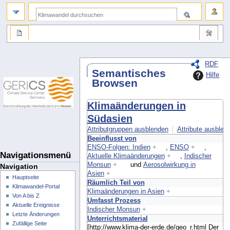
RDF
Semantisches
Hilfe
Browsen
Klimaänderungen in
Südasien
Attributgruppen ausblenden
Attribute ausblend
Beeinflusst von
ENSO-Folgen: Indien
+
,
ENSO
+
,
Navigationsmenü
Aktuelle Klimaänderungen
+
,
Indischer
Monsun
+
und
Aerosolwirkung in
Navigation
Asien
+
Hauptseite
Räumlich Teil von
Klimawandel-Portal
Klimaänderungen in Asien
+
Von A bis Z
Umfasst Prozess
Aktuelle Ereignisse
Indischer Monsun
+
Letzte Änderungen
Unterrichtsmaterial
Zufällige Seite
[http://www.klima-der-erde.de/geo_r.html Der