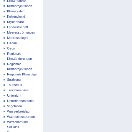
Klimamodelle
Klimaprojektionen
Klimasystem
Kohlendioxid
Kryosphäre
Landwirtschaft
Meeresströmungen
Meeresspiegel
Ozean
Ozon
Regionale
Klimaänderungen
Regionale
Klimaprojektionen
Regionale Klimafolgen
Strahlung
Tourismus
Treibhausgase
Unterricht
Unterrichtsmaterial
Vegetation
Wasserkreislauf
Wasserressourcen
Wirtschaft und
Soziales