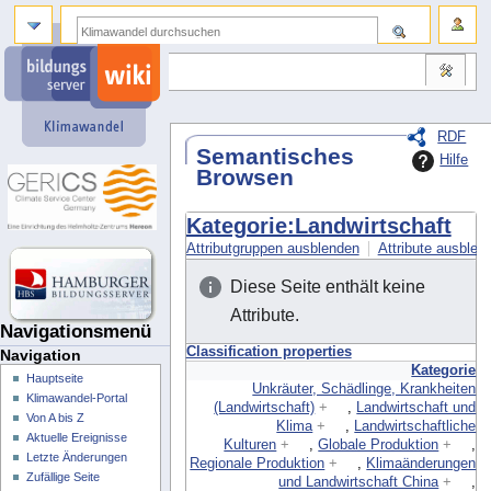
RDF
Semantisches
Hilfe
Browsen
Kategorie:Landwirtschaft
Attributgruppen ausblenden
Attribute ausblend
Diese Seite enthält keine
Attribute.
Navigationsmenü
Classification properties
Navigation
Kategorie
Hauptseite
Unkräuter, Schädlinge, Krankheiten
Klimawandel-Portal
(Landwirtschaft)
+
,
Landwirtschaft und
Von A bis Z
Klima
+
,
Landwirtschaftliche
Aktuelle Ereignisse
Kulturen
+
,
Globale Produktion
+
,
Letzte Änderungen
Regionale Produktion
+
,
Klimaänderungen
Zufällige Seite
und Landwirtschaft China
+
,