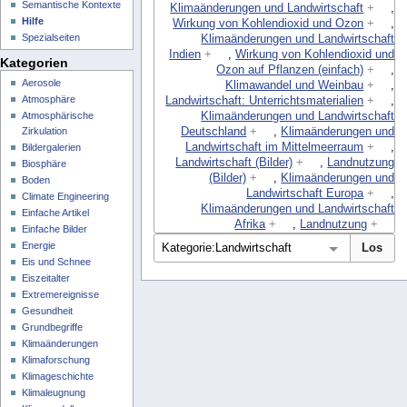
Semantische Kontexte
Klimaänderungen und Landwirtschaft
+
,
Hilfe
Wirkung von Kohlendioxid und Ozon
+
,
Spezialseiten
Klimaänderungen und Landwirtschaft
Indien
+
,
Wirkung von Kohlendioxid und
Kategorien
Ozon auf Pflanzen (einfach)
+
,
Aerosole
Klimawandel und Weinbau
+
,
Atmosphäre
Landwirtschaft: Unterrichtsmaterialien
+
,
Klimaänderungen und Landwirtschaft
Atmosphärische
Deutschland
+
,
Klimaänderungen und
Zirkulation
Landwirtschaft im Mittelmeerraum
+
,
Bildergalerien
Landwirtschaft (Bilder)
+
,
Landnutzung
Biosphäre
(Bilder)
+
,
Klimaänderungen und
Boden
Landwirtschaft Europa
+
,
Climate Engineering
Klimaänderungen und Landwirtschaft
Einfache Artikel
Afrika
+
,
Landnutzung
+
Einfache Bilder
Energie
Eis und Schnee
Eiszeitalter
Extremereignisse
Gesundheit
Grundbegriffe
Klimaänderungen
Klimaforschung
Klimageschichte
Klimaleugnung