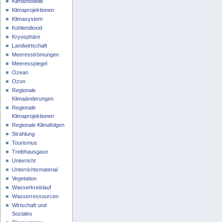
Klimamodelle
Klimaprojektionen
Klimasystem
Kohlendioxid
Kryosphäre
Landwirtschaft
Meeresströmungen
Meeresspiegel
Ozean
Ozon
Regionale
Klimaänderungen
Regionale
Klimaprojektionen
Regionale Klimafolgen
Strahlung
Tourismus
Treibhausgase
Unterricht
Unterrichtsmaterial
Vegetation
Wasserkreislauf
Wasserressourcen
Wirtschaft und
Soziales