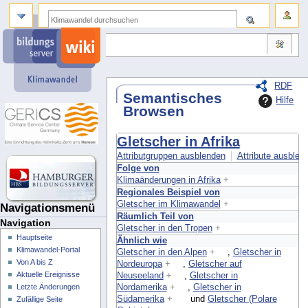
RDF
Semantisches
Hilfe
Browsen
Gletscher in Afrika
Attributgruppen ausblenden
Attribute ausblend
Folge von
Klimaänderungen in Afrika
+
Regionales Beispiel von
Gletscher im Klimawandel
+
Navigationsmenü
Räumlich Teil von
Navigation
Gletscher in den Tropen
+
Hauptseite
Ähnlich wie
Klimawandel-Portal
Gletscher in den Alpen
+
,
Gletscher in
Von A bis Z
Nordeuropa
+
,
Gletscher auf
Aktuelle Ereignisse
Neuseeland
+
,
Gletscher in
Nordamerika
+
,
Gletscher in
Letzte Änderungen
Südamerika
+
und
Gletscher (Polare
Zufällige Seite