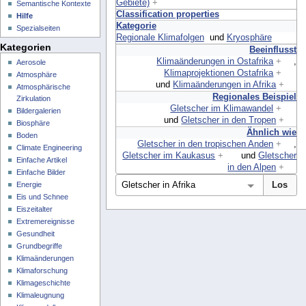
Gebiete)
+
Semantische Kontexte
Classification properties
Hilfe
Kategorie
Spezialseiten
Regionale Klimafolgen
und
Kryosphäre
Kategorien
Beeinflusst
Klimaänderungen in Ostafrika
+
,
Aerosole
Klimaprojektionen Ostafrika
+
Atmosphäre
und
Klimaänderungen in Afrika
+
Atmosphärische
Regionales Beispiel
Zirkulation
Gletscher im Klimawandel
+
Bildergalerien
und
Gletscher in den Tropen
+
Biosphäre
Ähnlich wie
Boden
Gletscher in den tropischen Anden
+
,
Climate Engineering
Gletscher im Kaukasus
+
und
Gletscher
Einfache Artikel
in den Alpen
+
Einfache Bilder
Energie
Eis und Schnee
Eiszeitalter
Extremereignisse
Gesundheit
Grundbegriffe
Klimaänderungen
Klimaforschung
Klimageschichte
Klimaleugnung