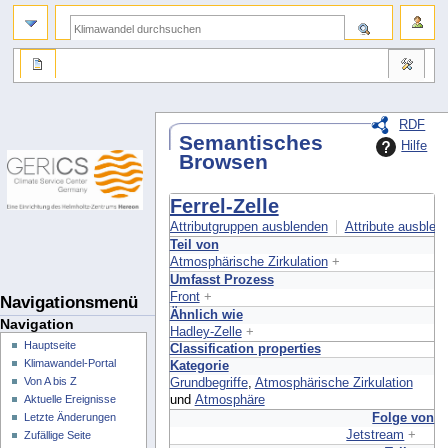
RDF
Semantisches
Hilfe
Browsen
Ferrel-Zelle
Attributgruppen ausblenden
Attribute ausblend
Teil von
Atmosphärische Zirkulation
+
Umfasst Prozess
Front
+
Navigationsmenü
Ähnlich wie
Navigation
Hadley-Zelle
+
Hauptseite
Classification properties
Klimawandel-Portal
Kategorie
Von A bis Z
Grundbegriffe
,
Atmosphärische Zirkulation
und
Atmosphäre
Aktuelle Ereignisse
Folge von
Letzte Änderungen
Jetstream
+
Zufällige Seite