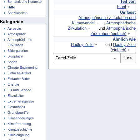
Teil von
Semantische Kontexte
Front
+
Hilfe
Umfasst
Spezialseiten
Atmosphärische Zirkulation und
Kategorien
Klimawandel
+
,
Atmosphärische
Zirkulation
+
und
Atmosphärische
Aerosole
Zirkulation (einfach)
+
Atmosphäre
Ähnlich wie
Atmosphärische
Hadley-Zelle
+
und
Hadley-Zelle
Zirkulation
(einfach)
+
Bildergalerien
Biosphäre
Boden
Climate Engineering
Einfache Artikel
Einfache Bilder
Energie
Eis und Schnee
Eiszeitalter
Extremereignisse
Gesundheit
Grundbegriffe
Klimaänderungen
Klimaforschung
Klimageschichte
Klimaleugnung