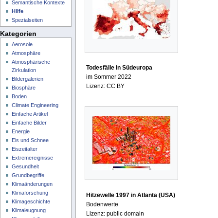
Semantische Kontexte
Hilfe
Spezialseiten
Kategorien
Aerosole
Atmosphäre
Atmosphärische
Todesfälle in Südeuropa
Zirkulation
im Sommer 2022
Bildergalerien
Lizenz: CC BY
Biosphäre
Boden
Climate Engineering
Einfache Artikel
Einfache Bilder
Energie
Eis und Schnee
Eiszeitalter
Extremereignisse
Gesundheit
Grundbegriffe
Klimaänderungen
Klimaforschung
Hitzewelle 1997 in Atlanta (USA)
Klimageschichte
Bodenwerte
Klimaleugnung
Lizenz: public domain