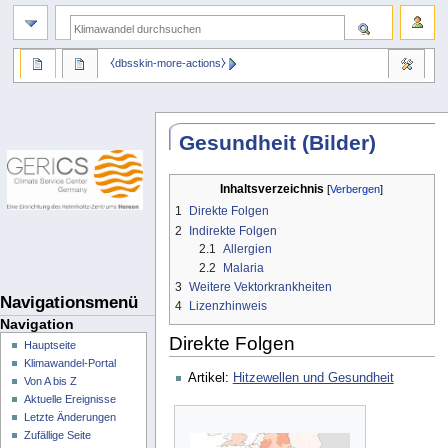
⧼dbsskin-more-actions⧽
Gesundheit (Bilder)
Inhaltsverzeichnis
1
Direkte Folgen
2
Indirekte Folgen
2.1
Allergien
2.2
Malaria
3
Weitere Vektorkrankheiten
Navigationsmenü
4
Lizenzhinweis
Navigation
Direkte Folgen
Hauptseite
Klimawandel-Portal
Artikel:
Hitzewellen und Gesundheit
Von A bis Z
Aktuelle Ereignisse
Letzte Änderungen
Zufällige Seite