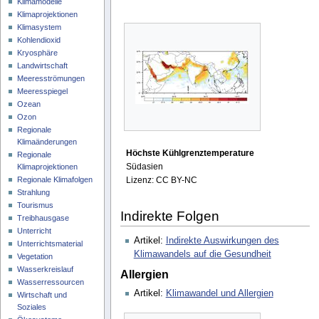
Klimamodelle
Klimaprojektionen
Klimasystem
Kohlendioxid
Kryosphäre
Landwirtschaft
Meeresströmungen
Meeresspiegel
Ozean
Ozon
Regionale
Klimaänderungen
Höchste Kühlgrenztemperature
Regionale
Südasien
Klimaprojektionen
Lizenz: CC BY-NC
Regionale Klimafolgen
Strahlung
Tourismus
Indirekte Folgen
Treibhausgase
Unterricht
Artikel:
Indirekte Auswirkungen des
Unterrichtsmaterial
Klimawandels auf die Gesundheit
Vegetation
Wasserkreislauf
Allergien
Wasserressourcen
Artikel:
Klimawandel und Allergien
Wirtschaft und
Soziales