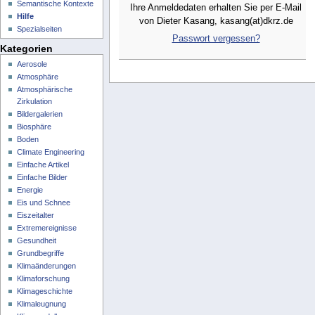
Semantische Kontexte
Ihre Anmeldedaten erhalten Sie per E-Mail
Hilfe
von Dieter Kasang, kasang(at)dkrz.de
Spezialseiten
Passwort vergessen?
Kategorien
Aerosole
Atmosphäre
Atmosphärische
Zirkulation
Bildergalerien
Biosphäre
Boden
Climate Engineering
Einfache Artikel
Einfache Bilder
Energie
Eis und Schnee
Eiszeitalter
Extremereignisse
Gesundheit
Grundbegriffe
Klimaänderungen
Klimaforschung
Klimageschichte
Klimaleugnung