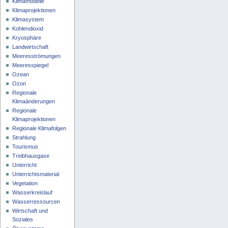
Klimamodelle
Klimaprojektionen
Klimasystem
Kohlendioxid
Kryosphäre
Landwirtschaft
Meeresströmungen
Meeresspiegel
Ozean
Ozon
Regionale
Klimaänderungen
Regionale
Klimaprojektionen
Regionale Klimafolgen
Strahlung
Tourismus
Treibhausgase
Unterricht
Unterrichtsmaterial
Vegetation
Wasserkreislauf
Wasserressourcen
Wirtschaft und
Soziales