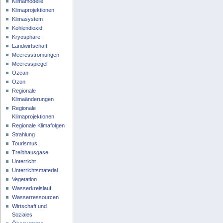
Klimamodelle
Klimaprojektionen
Klimasystem
Kohlendioxid
Kryosphäre
Landwirtschaft
Meeresströmungen
Meeresspiegel
Ozean
Ozon
Regionale
Klimaänderungen
Regionale
Klimaprojektionen
Regionale Klimafolgen
Strahlung
Tourismus
Treibhausgase
Unterricht
Unterrichtsmaterial
Vegetation
Wasserkreislauf
Wasserressourcen
Wirtschaft und
Soziales