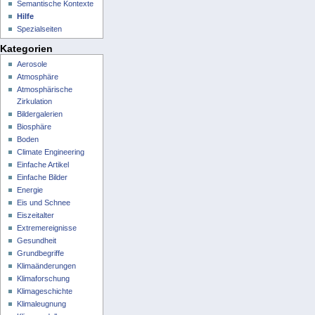
Semantische Kontexte
Hilfe
Spezialseiten
Kategorien
Aerosole
Atmosphäre
Atmosphärische
Zirkulation
Bildergalerien
Biosphäre
Boden
Climate Engineering
Einfache Artikel
Einfache Bilder
Energie
Eis und Schnee
Eiszeitalter
Extremereignisse
Gesundheit
Grundbegriffe
Klimaänderungen
Klimaforschung
Klimageschichte
Klimaleugnung