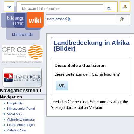
⧼dbsskin-more-actions⧽
Landbedeckung in Afrika
(Bilder)
Diese Seite aktualisieren
Diese Seite aus dem Cache löschen?
OK
Navigationsmenü
Navigation
Leert den Cache einer Seite und erzwingt die
Hauptseite
Anzeige der aktuellen Version.
Klimawandel-Portal
Von A bis Z
Aktuelle Ereignisse
Letzte Änderungen
Zufällige Seite