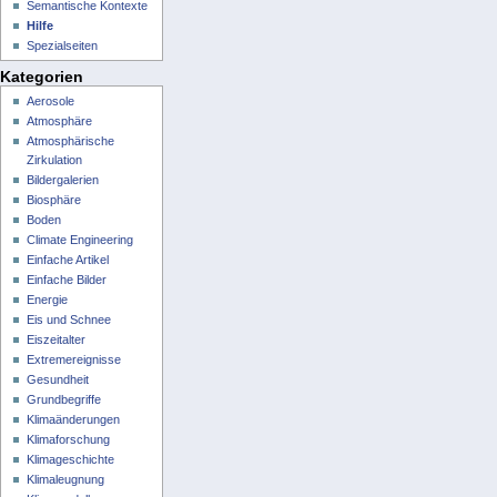
Semantische Kontexte
Hilfe
Spezialseiten
Kategorien
Aerosole
Atmosphäre
Atmosphärische
Zirkulation
Bildergalerien
Biosphäre
Boden
Climate Engineering
Einfache Artikel
Einfache Bilder
Energie
Eis und Schnee
Eiszeitalter
Extremereignisse
Gesundheit
Grundbegriffe
Klimaänderungen
Klimaforschung
Klimageschichte
Klimaleugnung