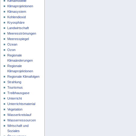
Klimamodelle
Klimaprojektionen
Klimasystem
Kohlendioxid
Kryosphäre
Landwirtschaft
Meeresströmungen
Meeresspiegel
Ozean
Ozon
Regionale
Klimaänderungen
Regionale
Klimaprojektionen
Regionale Klimafolgen
Strahlung
Tourismus
Treibhausgase
Unterricht
Unterrichtsmaterial
Vegetation
Wasserkreislauf
Wasserressourcen
Wirtschaft und
Soziales