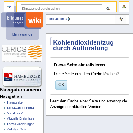
⧼dbsskin-more-actions⧽
Kohlendioxidentzug
durch Aufforstung
Diese Seite aktualisieren
Diese Seite aus dem Cache löschen?
OK
Navigationsmenü
Navigation
Leert den Cache einer Seite und erzwingt die
Hauptseite
Anzeige der aktuellen Version.
Klimawandel-Portal
Von A bis Z
Aktuelle Ereignisse
Letzte Änderungen
Zufällige Seite