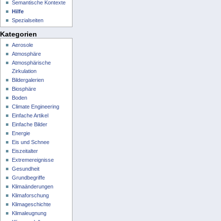
Semantische Kontexte
Hilfe
Spezialseiten
Kategorien
Aerosole
Atmosphäre
Atmosphärische
Zirkulation
Bildergalerien
Biosphäre
Boden
Climate Engineering
Einfache Artikel
Einfache Bilder
Energie
Eis und Schnee
Eiszeitalter
Extremereignisse
Gesundheit
Grundbegriffe
Klimaänderungen
Klimaforschung
Klimageschichte
Klimaleugnung