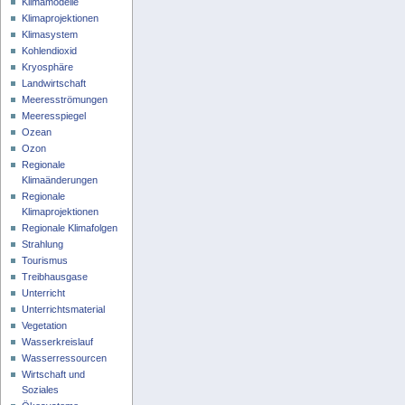
Klimamodelle
Klimaprojektionen
Klimasystem
Kohlendioxid
Kryosphäre
Landwirtschaft
Meeresströmungen
Meeresspiegel
Ozean
Ozon
Regionale
Klimaänderungen
Regionale
Klimaprojektionen
Regionale Klimafolgen
Strahlung
Tourismus
Treibhausgase
Unterricht
Unterrichtsmaterial
Vegetation
Wasserkreislauf
Wasserressourcen
Wirtschaft und
Soziales