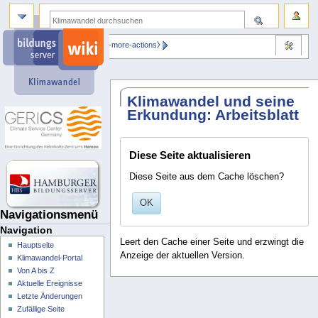
⧼dbsskin-more-actions⧽
Klimawandel und seine
Erkundung: Arbeitsblatt
Diese Seite aktualisieren
Diese Seite aus dem Cache löschen?
OK
Navigationsmenü
Navigation
Leert den Cache einer Seite und erzwingt die
Hauptseite
Anzeige der aktuellen Version.
Klimawandel-Portal
Von A bis Z
Aktuelle Ereignisse
Letzte Änderungen
Zufällige Seite