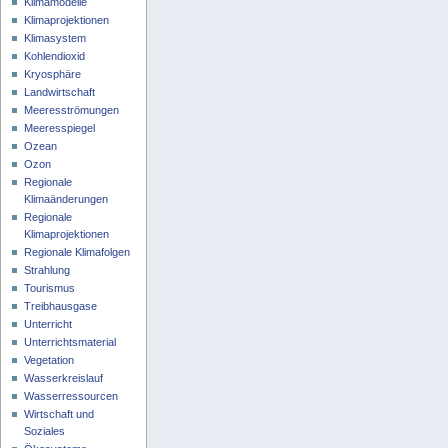
Klimamodelle
Klimaprojektionen
Klimasystem
Kohlendioxid
Kryosphäre
Landwirtschaft
Meeresströmungen
Meeresspiegel
Ozean
Ozon
Regionale
Klimaänderungen
Regionale
Klimaprojektionen
Regionale Klimafolgen
Strahlung
Tourismus
Treibhausgase
Unterricht
Unterrichtsmaterial
Vegetation
Wasserkreislauf
Wasserressourcen
Wirtschaft und
Soziales