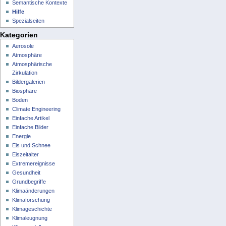
Semantische Kontexte
Hilfe
Spezialseiten
Kategorien
Aerosole
Atmosphäre
Atmosphärische
Zirkulation
Bildergalerien
Biosphäre
Boden
Climate Engineering
Einfache Artikel
Einfache Bilder
Energie
Eis und Schnee
Eiszeitalter
Extremereignisse
Gesundheit
Grundbegriffe
Klimaänderungen
Klimaforschung
Klimageschichte
Klimaleugnung