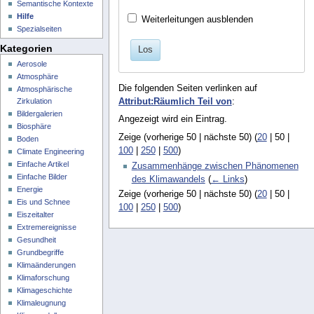
Semantische Kontexte
Hilfe
Weiterleitungen ausblenden
Spezialseiten
Kategorien
Los
Aerosole
Atmosphäre
Die folgenden Seiten verlinken auf
Atmosphärische
Zirkulation
Attribut:Räumlich Teil von
:
Bildergalerien
Angezeigt wird ein Eintrag.
Biosphäre
Zeige (
vorherige 50
|
nächste 50
) (
20
|
50
|
Boden
100
|
250
|
500
)
Climate Engineering
Einfache Artikel
Zusammenhänge zwischen Phänomenen
Einfache Bilder
des Klimawandels
(
← Links
)
Energie
Zeige (
vorherige 50
|
nächste 50
) (
20
|
50
|
Eis und Schnee
100
|
250
|
500
)
Eiszeitalter
Extremereignisse
Gesundheit
Grundbegriffe
Klimaänderungen
Klimaforschung
Klimageschichte
Klimaleugnung