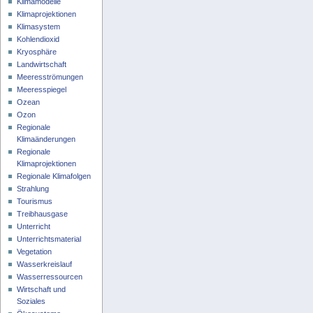
Klimamodelle
Klimaprojektionen
Klimasystem
Kohlendioxid
Kryosphäre
Landwirtschaft
Meeresströmungen
Meeresspiegel
Ozean
Ozon
Regionale
Klimaänderungen
Regionale
Klimaprojektionen
Regionale Klimafolgen
Strahlung
Tourismus
Treibhausgase
Unterricht
Unterrichtsmaterial
Vegetation
Wasserkreislauf
Wasserressourcen
Wirtschaft und
Soziales