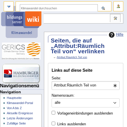
Hilfe
Seiten, die auf
„Attribut:Räumlich
Teil von“ verlinken
←
Attribut:Räumlich Teil von
Links auf diese Seite
Seite:
Navigationsmenü
Navigation
Namensraum:
Hauptseite
alle
Klimawandel-Portal
Von A bis Z
Vorlageneinbindungen ausblenden
Aktuelle Ereignisse
Letzte Änderungen
Zufällige Seite
Links ausblenden