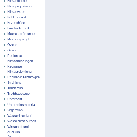
Klimamodelle
Klimaprojektionen
Klimasystem
Kohlendioxid
Kryosphäre
Landwirtschaft
Meeresströmungen
Meeresspiegel
Ozean
Ozon
Regionale
Klimaänderungen
Regionale
Klimaprojektionen
Regionale Klimafolgen
Strahlung
Tourismus
Treibhausgase
Unterricht
Unterrichtsmaterial
Vegetation
Wasserkreislauf
Wasserressourcen
Wirtschaft und
Soziales