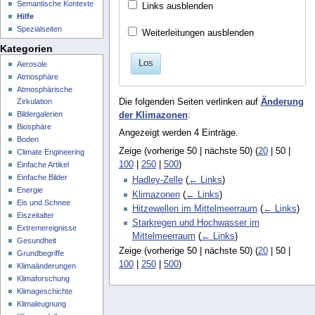
Semantische Kontexte
Links ausblenden
Hilfe
Spezialseiten
Weiterleitungen ausblenden
Kategorien
Los
Aerosole
Atmosphäre
Atmosphärische
Zirkulation
Die folgenden Seiten verlinken auf
Änderung
Bildergalerien
der Klimazonen
:
Biosphäre
Angezeigt werden 4 Einträge.
Boden
Zeige (
vorherige 50
|
nächste 50
) (
20
|
50
|
Climate Engineering
100
|
250
|
500
)
Einfache Artikel
Einfache Bilder
Hadley-Zelle
(
← Links
)
Energie
Klimazonen
(
← Links
)
Eis und Schnee
Hitzewellen im Mittelmeerraum
(
← Links
)
Eiszeitalter
Starkregen und Hochwasser im
Extremereignisse
Mittelmeerraum
(
← Links
)
Gesundheit
Zeige (
vorherige 50
|
nächste 50
) (
20
|
50
|
Grundbegriffe
100
|
250
|
500
)
Klimaänderungen
Klimaforschung
Klimageschichte
Klimaleugnung