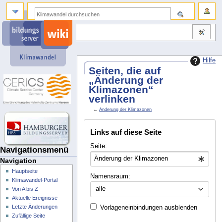
Hilfe
Seiten, die auf
„Änderung der
Klimazonen“
verlinken
←
Änderung der Klimazonen
Links auf diese Seite
Seite:
Navigationsmenü
Navigation
Hauptseite
Namensraum:
Klimawandel-Portal
alle
Von A bis Z
Aktuelle Ereignisse
Letzte Änderungen
Vorlageneinbindungen ausblenden
Zufällige Seite