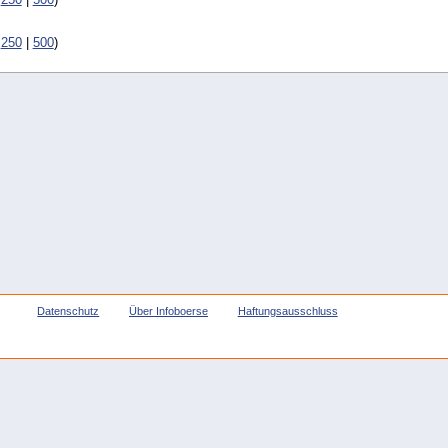
|
250
|
500
)
Datenschutz
Über Infoboerse
Haftungsausschluss