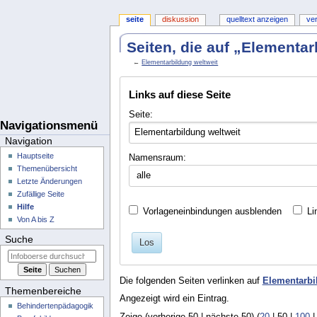
seite
diskussion
quelltext anzeigen
ve
Seiten, die auf „Elementar
←
Elementarbildung weltweit
Links auf diese Seite
Seite:
Navigationsmenü
Navigation
Hauptseite
Namensraum:
Themenübersicht
alle
Letzte Änderungen
Zufällige Seite
Hilfe
Vorlageneinbindungen ausblenden
Li
Von A bis Z
Suche
Los
Die folgenden Seiten verlinken auf
Elementarbi
Themenbereiche
Angezeigt wird ein Eintrag.
Behindertenpädagogik
Zeige (
vorherige 50
|
nächste 50
) (
20
|
50
|
100