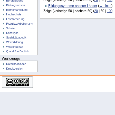
Berufsbildung
Bildungswesen
Bildungssysteme anderer Länder
(
← Links
)
Elementarbildung
Zeige (
vorherige 50
|
nächste 50
) (
20
|
50
|
100
Hochschule
Leseförderung
Praktika/Arbeitsmarkt
Schule
Sonstiges
Sozialpädagogik
Weiterbildung
Wissenschaft
Q and A in English
Werkzeuge
Datei hochladen
Druckversion