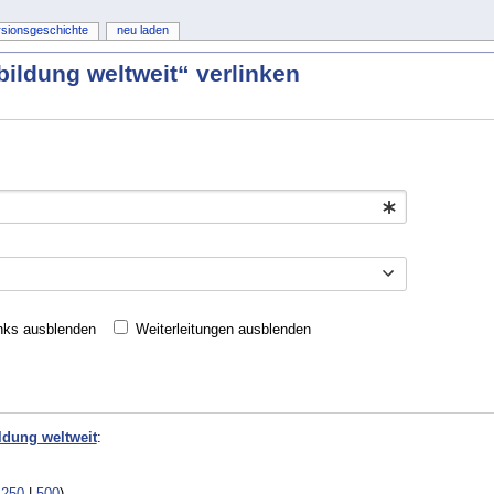
rsionsgeschichte
neu laden
bildung weltweit“ verlinken
nks ausblenden
Weiterleitungen ausblenden
ldung weltweit
:
|
250
|
500
)