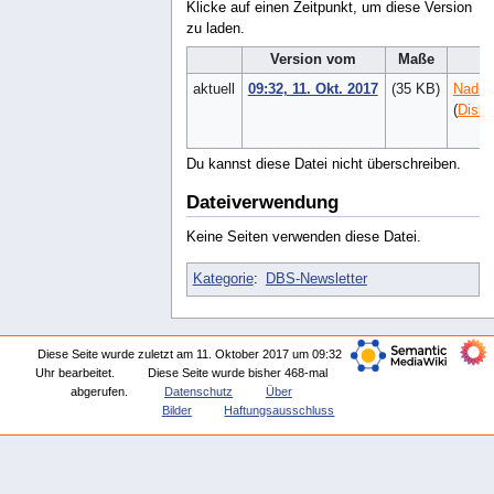
Klicke auf einen Zeitpunkt, um diese Version
zu laden.
Version vom
Maße
aktuell
09:32, 11. Okt. 2017
(35 KB)
Nadia
(
Disku
Du kannst diese Datei nicht überschreiben.
Dateiverwendung
Keine Seiten verwenden diese Datei.
Kategorie
:
DBS-Newsletter
Diese Seite wurde zuletzt am 11. Oktober 2017 um 09:32
Uhr bearbeitet.
Diese Seite wurde bisher 468-mal
abgerufen.
Datenschutz
Über
Bilder
Haftungsausschluss