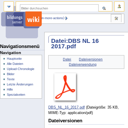
⧼dbsskin-more-actions⧽
Datei
:
DBS NL 16
2017.pdf
Navigationsmenü
Navigation
Hauptseite
Datei
Dateiversionen
Alle Dateien
Dateiverwendung
Upload-Chronologie
Bilder
Texte
Letzte Änderungen
Hilfe
Spezialseiten
DBS_NL_16_2017.pdf
(Dateigröße: 35 KB,
MIME-Typ:
application/pdf
)
Dateiversionen