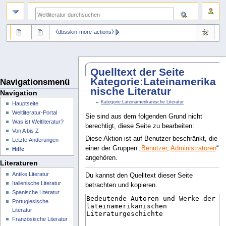
⧼dbsskin-more-actions⧽
Quelltext der Seite
Kategorie:Lateinamerika
Navigationsmenü
nische Literatur
Navigation
←
Kategorie:Lateinamerikanische Literatur
Hauptseite
Weltliteratur-Portal
Sie sind aus dem folgenden Grund nicht
Was ist Weltliteratur?
berechtigt, diese Seite zu bearbeiten:
Von A bis Z
Diese Aktion ist auf Benutzer beschränkt, die
Letzte Änderungen
einer der Gruppen „
Benutzer
,
Administratoren
“
Hilfe
angehören.
Literaturen
Antike Literatur
Du kannst den Quelltext dieser Seite
Italienische Literatur
betrachten und kopieren.
Spanische Literatur
Portugiesische
Literatur
Französische Literatur