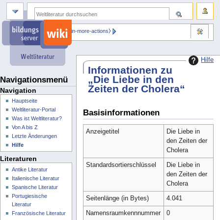
⧼dbsskin-more-actions⧽
Hilfe
Informationen zu
„Die Liebe in den
Navigationsmenü
Zeiten der Cholera“
Navigation
Hauptseite
Weltliteratur-Portal
Basisinformationen
Was ist Weltliteratur?
Von A bis Z
Anzeigetitel
Die Liebe in
Letzte Änderungen
den Zeiten der
Hilfe
Cholera
Literaturen
Standardsortierschlüssel
Die Liebe in
Antike Literatur
den Zeiten der
Italienische Literatur
Cholera
Spanische Literatur
Portugiesische
Seitenlänge (in Bytes)
4.041
Literatur
Namensraumkennnummer
0
Französische Literatur