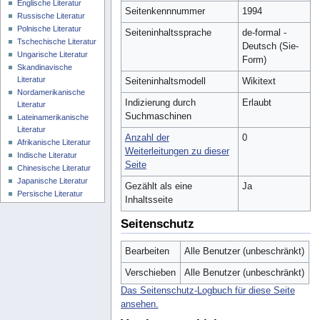
Englische Literatur
Seitenkennnummer
1994
Russische Literatur
Polnische Literatur
Seiteninhaltssprache
de-formal -
Tschechische Literatur
Deutsch (Sie-
Ungarische Literatur
Form)
Skandinavische
Literatur
Seiteninhaltsmodell
Wikitext
Nordamerikanische
Indizierung durch
Erlaubt
Literatur
Suchmaschinen
Lateinamerikanische
Literatur
Anzahl der
0
Afrikanische Literatur
Weiterleitungen zu dieser
Indische Literatur
Seite
Chinesische Literatur
Japanische Literatur
Gezählt als eine
Ja
Persische Literatur
Inhaltsseite
Seitenschutz
Bearbeiten
Alle Benutzer (unbeschränkt)
Verschieben
Alle Benutzer (unbeschränkt)
Das Seitenschutz-Logbuch für diese Seite
ansehen.