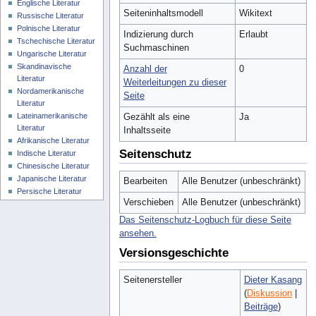
Englische Literatur
Seiteninhaltsmodell
Wikitext
Russische Literatur
Polnische Literatur
Indizierung durch
Erlaubt
Tschechische Literatur
Suchmaschinen
Ungarische Literatur
Skandinavische
Anzahl der
0
Literatur
Weiterleitungen zu dieser
Nordamerikanische
Seite
Literatur
Lateinamerikanische
Gezählt als eine
Ja
Literatur
Inhaltsseite
Afrikanische Literatur
Seitenschutz
Indische Literatur
Chinesische Literatur
Japanische Literatur
Bearbeiten
Alle Benutzer (unbeschränkt)
Persische Literatur
Verschieben
Alle Benutzer (unbeschränkt)
Das Seitenschutz-Logbuch für diese Seite
ansehen.
Versionsgeschichte
Seitenersteller
Dieter Kasang
(
Diskussion
|
Beiträge
)