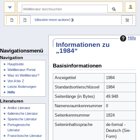
⧼dbsskin-more-actions⧽
Hilfe
Informationen zu
„1984“
Navigationsmenü
Navigation
Hauptseite
Basisinformationen
Weltliteratur-Portal
Was ist Weltliteratur?
Anzeigetitel
1984
Von A bis Z
Letzte Änderungen
Standardsortierschlüssel
1984
Hilfe
Seitenlänge (in Bytes)
49.948
Literaturen
Namensraumkennnummer
0
Antike Literatur
Italienische Literatur
Seitenkennnummer
1824
Spanische Literatur
Seiteninhaltssprache
de-formal -
Portugiesische
Literatur
Deutsch (Sie-
Französische Literatur
Form)