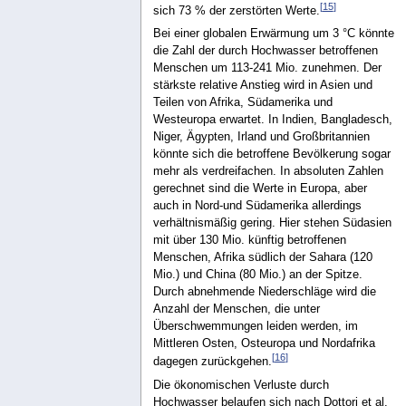
[
15
]
sich 73 % der zerstörten Werte.
Bei einer globalen Erwärmung um 3 °C könnte
die Zahl der durch Hochwasser betroffenen
Menschen um 113-241 Mio. zunehmen. Der
stärkste relative Anstieg wird in Asien und
Teilen von Afrika, Südamerika und
Westeuropa erwartet. In Indien, Bangladesch,
Niger, Ägypten, Irland und Großbritannien
könnte sich die betroffene Bevölkerung sogar
mehr als verdreifachen. In absoluten Zahlen
gerechnet sind die Werte in Europa, aber
auch in Nord-und Südamerika allerdings
verhältnismäßig gering. Hier stehen Südasien
mit über 130 Mio. künftig betroffenen
Menschen, Afrika südlich der Sahara (120
Mio.) und China (80 Mio.) an der Spitze.
Durch abnehmende Niederschläge wird die
Anzahl der Menschen, die unter
Überschwemmungen leiden werden, im
Mittleren Osten, Osteuropa und Nordafrika
[
16
]
dagegen zurückgehen.
Die ökonomischen Verluste durch
Hochwasser belaufen sich nach Dottori et al.