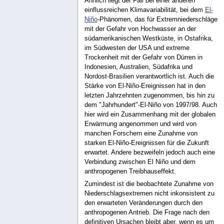
Ähnlich liegt der Fall bei einer anderen
einflussreichen Klimavariabilität, bei dem
El-
Niño
-Phänomen, das für Extremniederschläge
mit der Gefahr von Hochwasser an der
südamerikanischen Westküste, in Ostafrika,
im Südwesten der USA und extreme
Trockenheit mit der Gefahr von Dürren in
Indonesien, Australien, Südafrika und
Nordost-Brasilien verantwortlich ist. Auch die
Stärke von El-Niño-Ereignissen hat in den
letzten Jahrzehnten zugenommen, bis hin zu
dem "Jahrhundert"-El-Niño von 1997/98. Auch
hier wird ein Zusammenhang mit der globalen
Erwärmung angenommen und wird von
manchen Forschern eine Zunahme von
starken El-Niño-Ereignissen für die Zukunft
erwartet. Andere bezweifeln jedoch auch eine
Verbindung zwischen El Niño und dem
anthropogenen Treibhauseffekt.
Zumindest ist die beobachtete Zunahme von
Niederschlagsextremen nicht inkonsistent zu
den erwarteten Veränderungen durch den
anthropogenen Antrieb. Die Frage nach den
definitiven Ursachen bleibt aber, wenn es um