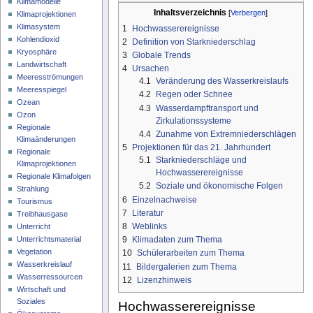
Klimamodelle
Inhaltsverzeichnis
Klimaprojektionen
Klimasystem
1
Hochwasserereignisse
Kohlendioxid
2
Definition von Starkniederschlag
Kryosphäre
3
Globale Trends
Landwirtschaft
4
Ursachen
Meeresströmungen
4.1
Veränderung des Wasserkreislaufs
Meeresspiegel
4.2
Regen oder Schnee
Ozean
4.3
Wasserdampftransport und
Ozon
Zirkulationssysteme
Regionale
4.4
Zunahme von Extremniederschlägen
Klimaänderungen
5
Projektionen für das 21. Jahrhundert
Regionale
5.1
Starkniederschläge und
Klimaprojektionen
Hochwasserereignisse
Regionale Klimafolgen
5.2
Soziale und ökonomische Folgen
Strahlung
6
Einzelnachweise
Tourismus
7
Literatur
Treibhausgase
8
Weblinks
Unterricht
Unterrichtsmaterial
9
Klimadaten zum Thema
Vegetation
10
Schülerarbeiten zum Thema
Wasserkreislauf
11
Bildergalerien zum Thema
Wasserressourcen
12
Lizenzhinweis
Wirtschaft und
Soziales
Hochwasserereignisse