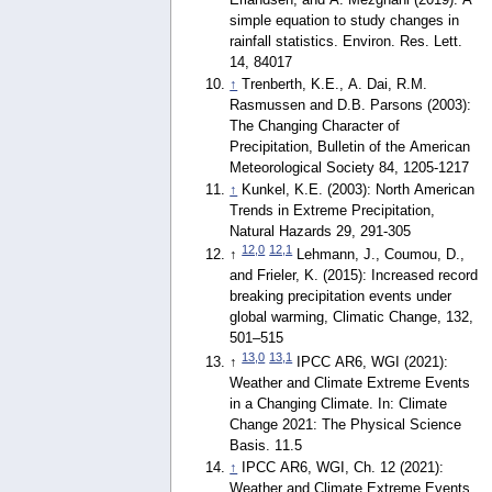
simple equation to study changes in
rainfall statistics. Environ. Res. Lett.
14, 84017
↑
Trenberth, K.E., A. Dai, R.M.
Rasmussen and D.B. Parsons (2003):
The Changing Character of
Precipitation, Bulletin of the American
Meteorological Society 84, 1205-1217
↑
Kunkel, K.E. (2003): North American
Trends in Extreme Precipitation,
Natural Hazards 29, 291-305
12,0
12,1
↑
Lehmann, J., Coumou, D.,
and Frieler, K. (2015): Increased record
breaking precipitation events under
global warming, Climatic Change, 132,
501–515
13,0
13,1
↑
IPCC AR6, WGI (2021):
Weather and Climate Extreme Events
in a Changing Climate. In: Climate
Change 2021: The Physical Science
Basis. 11.5
↑
IPCC AR6, WGI, Ch. 12 (2021):
Weather and Climate Extreme Events