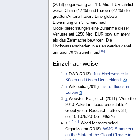
(2018) gegenwärtig auf 110 Mrd. EUR jährlich,
woran China (42 %) und Europa (22 %) die
größten Anteile haben. Eine globale
Erwärmung um 3 °C wird nach
Modellberechnungen eine Zunahme dieser
Verluste auf 1250 Mrd. EUR bzw. um mehr
als das Zehnfache bewirken. Die
Hochwasserschäden in Asien werden dabei
[
16
]
um über 70 % zunehmen.
Einzelnachweise
↑
DWD (2013):
Juni-Hochwasser im
Süden und Osten Deutschlands
↑
Wikipedia (2018):
List of floods in
Europe
↑
Webster, P.J., et al. (2011): Were the
2010 Pakistan floods predictable?,
Geophysical Research Letters 38,
doi:10.1029/2010GL046346
4,0
4,1
↑
World Meteorological
Organization (2018):
WMO Statement
on the State of the Global Climate in