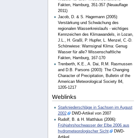
Fakten, Hamburg, 351-357 (Neuauflage
2011)
Jacob, D. & S. Hagemann (2005):
Verstärkung und Schwächung des
regionalen Wasserkreislaufs - wichtiges
Kennzeichen des Klimawandels, in Lozan,
J.L., H. Graßl, P. Hupfer, L. Menzel, C.-D.
Schönwiese: Warnsignal Klima: Genug
Wasser für alle? Wissenschaftliche
Fakten, Hamburg, 167-170
Trenberth, K.E., A. Dai, R.M. Rasmussen
and D.B. Parsons (2003): The Changing
Character of Precipitation, Bulletin of the
American Meteorological Society 84,
1205-1217
Weblinks
Starkniederschläge in Sachsen im August
2002
DWD-Artikel von 2007
Rudolf, B. & H. Matthäus (2006):
Frühjahrshochwasser der Elbe 2006 aus
hydrometeorologischer Sicht
DWD-
Artikel