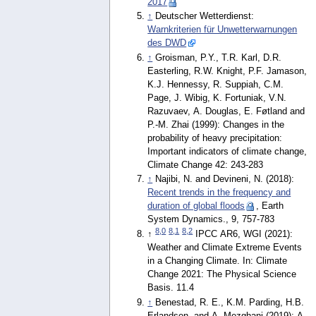
2017
↑
Deutscher Wetterdienst:
Warnkriterien für Unwetterwarnungen
des DWD
↑
Groisman, P.Y., T.R. Karl, D.R.
Easterling, R.W. Knight, P.F. Jamason,
K.J. Hennessy, R. Suppiah, C.M.
Page, J. Wibig, K. Fortuniak, V.N.
Razuvaev, A. Douglas, E. Føtland and
P.-M. Zhai (1999): Changes in the
probability of heavy precipitation:
Important indicators of climate change,
Climate Change 42: 243-283
↑
Najibi, N. and Devineni, N. (2018):
Recent trends in the frequency and
duration of global floods
, Earth
System Dynamics., 9, 757-783
8,0
8,1
8,2
↑
IPCC AR6, WGI (2021):
Weather and Climate Extreme Events
in a Changing Climate. In: Climate
Change 2021: The Physical Science
Basis. 11.4
↑
Benestad, R. E., K.M. Parding, H.B.
Erlandsen, and A. Mezghani (2019): A