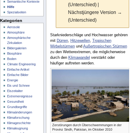
Semantische Kontexte
(Unterschied) |
Hilfe
Nächstjüngere Version →
Spezialseiten
(Unterschied)
Kategorien
Aerosole
Atmosphäre
Starkniederschläge und Hochwasser gehören
Atmosphärische
mit
Dürren
,
Hitzewellen
,
Tropischen
Zirkulation
Wirbelstürmen
und
Außertropischen Stürmen
Bildergalerien
zu den Wetterextremen, die möglicherweise
Biosphäre
durch den
Klimawandel
verstärkt oder
Boden
häufiger auftreten werden.
Climate Engineering
Einfache Artikel
Einfache Bilder
Energie
Eis und Schnee
Eiszeitalter
Extremereignisse
Gesundheit
Grundbegriffe
Klimaänderungen
Klimaforschung
Klimageschichte
Zerstörungen durch Überschwemmungen in der
Klimaleugnung
Provinz Sindh, Pakistan, im Oktober 2010