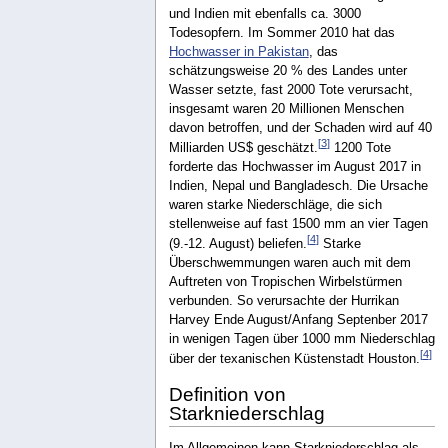
und Indien mit ebenfalls ca. 3000
Todesopfern. Im Sommer 2010 hat das
Hochwasser in Pakistan
, das
schätzungsweise 20 % des Landes unter
Wasser setzte, fast 2000 Tote verursacht,
insgesamt waren 20 Millionen Menschen
davon betroffen, und der Schaden wird auf 40
[
3
]
Milliarden US$ geschätzt.
1200 Tote
forderte das Hochwasser im August 2017 in
Indien, Nepal und Bangladesch. Die Ursache
waren starke Niederschläge, die sich
stellenweise auf fast 1500 mm an vier Tagen
[
4
]
(9.-12. August) beliefen.
Starke
Überschwemmungen waren auch mit dem
Auftreten von Tropischen Wirbelstürmen
verbunden. So verursachte der Hurrikan
Harvey Ende August/Anfang Septenber 2017
in wenigen Tagen über 1000 mm Niederschlag
[
4
]
über der texanischen Küstenstadt Houston.
Definition von
Starkniederschlag
Im Allgemeinen kann Starkniederschlag als