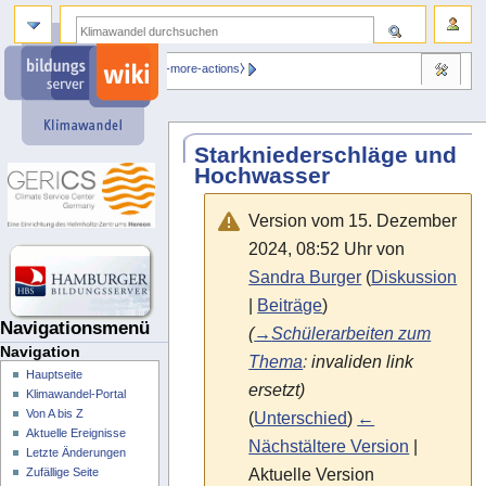
⧼dbsskin-more-actions⧽
Starkniederschläge und
Hochwasser
Version vom 15. Dezember
2024, 08:52 Uhr von
Sandra Burger
(
Diskussion
|
Beiträge
)
Navigationsmenü
(
→
Schülerarbeiten zum
Navigation
Thema
:
invaliden link
Hauptseite
ersetzt)
Klimawandel-Portal
Von A bis Z
(
Unterschied
)
←
Aktuelle Ereignisse
Nächstältere Version
|
Letzte Änderungen
Aktuelle Version
Zufällige Seite