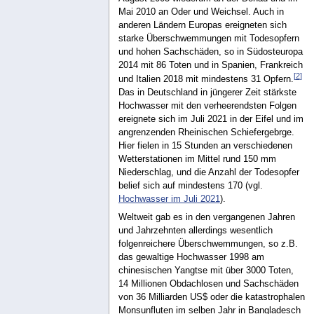
Mai 2010 an Oder und Weichsel. Auch in
anderen Ländern Europas ereigneten sich
starke Überschwemmungen mit Todesopfern
und hohen Sachschäden, so in Südosteuropa
2014 mit 86 Toten und in Spanien, Frankreich
[
2
]
und Italien 2018 mit mindestens 31 Opfern.
Das in Deutschland in jüngerer Zeit stärkste
Hochwasser mit den verheerendsten Folgen
ereignete sich im Juli 2021 in der Eifel und im
angrenzenden Rheinischen Schiefergebrge.
Hier fielen in 15 Stunden an verschiedenen
Wetterstationen im Mittel rund 150 mm
Niederschlag, und die Anzahl der Todesopfer
belief sich auf mindestens 170 (vgl.
Hochwasser im Juli 2021
).
Weltweit gab es in den vergangenen Jahren
und Jahrzehnten allerdings wesentlich
folgenreichere Überschwemmungen, so z.B.
das gewaltige Hochwasser 1998 am
chinesischen Yangtse mit über 3000 Toten,
14 Millionen Obdachlosen und Sachschäden
von 36 Milliarden US$ oder die katastrophalen
Monsunfluten im selben Jahr in Bangladesch