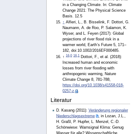
in a Changing Climate. In: Climate
Change 2021: The Physical Science
Basis. 12.5
↑
Alfieri, L., B. Bisselink, F. Dottori, G.
Naumann, A. de Roo, P. Salamon, K.
Wyser, and L. Feyen (2017): Global
projections of river flood risk in a
warmer world, Earth’s Future 5, 171–
182, doi:10.1002/2016EF000485.
16,0
16,1
↑
Dottori, F., et al. (2018):
Increased human and economic
losses from river flooding with
anthropogenic warming, Nature
Climate Change 8, 781-788,
https://doi.org/10.1038/s41558-018-
0257-z
Literatur
D. Kasang (2011):
Veränderung regionaler
Niederschlagsextreme
, in Lozan, J.L.,
H. Graßl, P. Hupfer, L. Menzel, C.-D.
Schönwiese: Warnsignal Klima: Genug
Wasser für alle? Wissenschaftliche