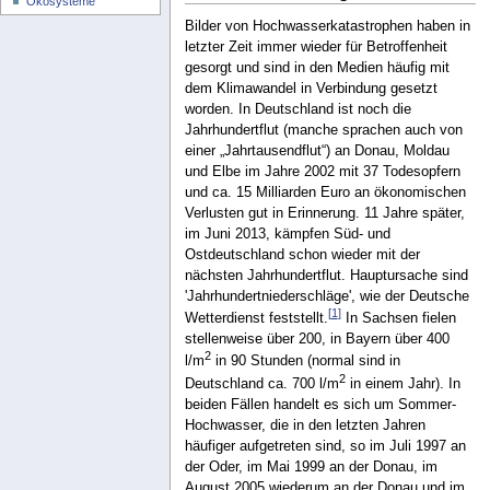
Ökosysteme
Bilder von Hochwasserkatastrophen haben in
letzter Zeit immer wieder für Betroffenheit
gesorgt und sind in den Medien häufig mit
dem Klimawandel in Verbindung gesetzt
worden. In Deutschland ist noch die
Jahrhundertflut (manche sprachen auch von
einer „Jahrtausendflut“) an Donau, Moldau
und Elbe im Jahre 2002 mit 37 Todesopfern
und ca. 15 Milliarden Euro an ökonomischen
Verlusten gut in Erinnerung. 11 Jahre später,
im Juni 2013, kämpfen Süd- und
Ostdeutschland schon wieder mit der
nächsten Jahrhundertflut. Hauptursache sind
'Jahrhundertniederschläge', wie der Deutsche
[
1
]
Wetterdienst feststellt.
In Sachsen fielen
stellenweise über 200, in Bayern über 400
2
l/m
in 90 Stunden (normal sind in
2
Deutschland ca. 700 l/m
in einem Jahr). In
beiden Fällen handelt es sich um Sommer-
Hochwasser, die in den letzten Jahren
häufiger aufgetreten sind, so im Juli 1997 an
der Oder, im Mai 1999 an der Donau, im
August 2005 wiederum an der Donau und im