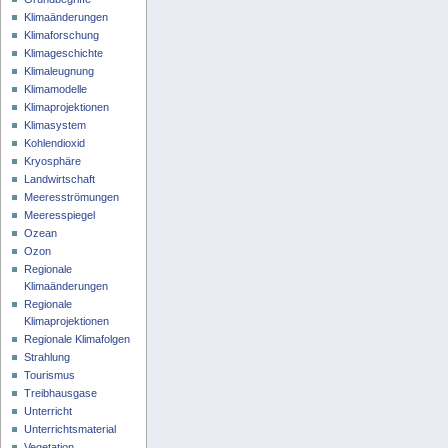
Klimaänderungen
Klimaforschung
Klimageschichte
Klimaleugnung
Klimamodelle
Klimaprojektionen
Klimasystem
Kohlendioxid
Kryosphäre
Landwirtschaft
Meeresströmungen
Meeresspiegel
Ozean
Ozon
Regionale
Klimaänderungen
Regionale
Klimaprojektionen
Regionale Klimafolgen
Strahlung
Tourismus
Treibhausgase
Unterricht
Unterrichtsmaterial
Vegetation