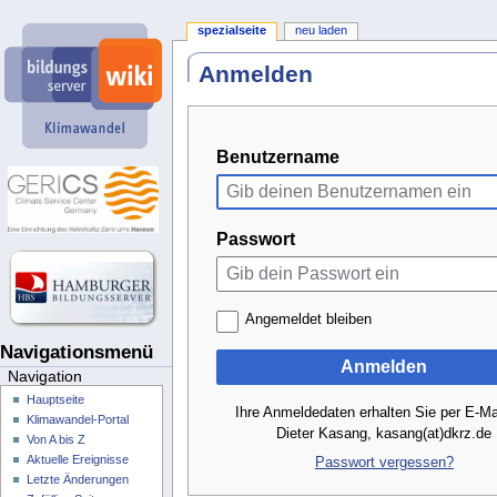
spezialseite
neu laden
Anmelden
Benutzername
Passwort
Angemeldet bleiben
Navigationsmenü
Anmelden
Navigation
Hauptseite
Ihre Anmeldedaten erhalten Sie per E-Ma
Klimawandel-Portal
Dieter Kasang, kasang(at)dkrz.de
Von A bis Z
Aktuelle Ereignisse
Passwort vergessen?
Letzte Änderungen