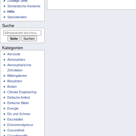
Zufällige Seite
Semantische Kontexte
Hilfe
Spezialseiten
Suche
Kategorien
Aerosole
Atmosphäre
Atmosphärische
Zirkulation
Bildergalerien
Biosphäre
Boden
Climate Engineering
Einfache Artikel
Einfache Bilder
Energie
Eis und Schnee
Eiszeitalter
Extremereignisse
Gesundheit
Grundbegriffe