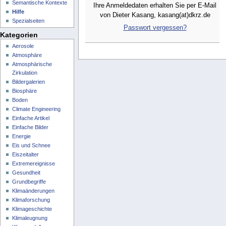
Semantische Kontexte
Ihre Anmeldedaten erhalten Sie per E-Mail
Hilfe
von Dieter Kasang, kasang(at)dkrz.de
Spezialseiten
Passwort vergessen?
Kategorien
Aerosole
Atmosphäre
Atmosphärische
Zirkulation
Bildergalerien
Biosphäre
Boden
Climate Engineering
Einfache Artikel
Einfache Bilder
Energie
Eis und Schnee
Eiszeitalter
Extremereignisse
Gesundheit
Grundbegriffe
Klimaänderungen
Klimaforschung
Klimageschichte
Klimaleugnung