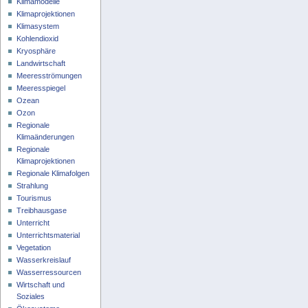
Klimamodelle
Klimaprojektionen
Klimasystem
Kohlendioxid
Kryosphäre
Landwirtschaft
Meeresströmungen
Meeresspiegel
Ozean
Ozon
Regionale
Klimaänderungen
Regionale
Klimaprojektionen
Regionale Klimafolgen
Strahlung
Tourismus
Treibhausgase
Unterricht
Unterrichtsmaterial
Vegetation
Wasserkreislauf
Wasserressourcen
Wirtschaft und
Soziales