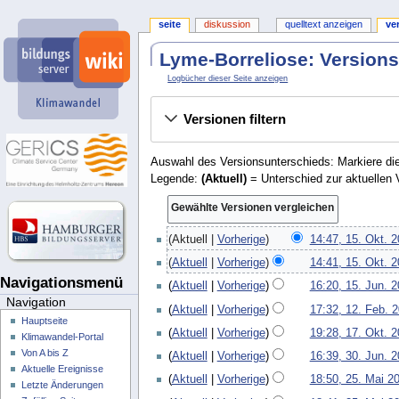
seite
diskussion
quelltext anzeigen
ve
Lyme-Borreliose: Version
Logbücher dieser Seite anzeigen
Versionen filtern
Auswahl des Versionsunterschieds: Markiere die
Legende:
(Aktuell)
= Unterschied zur aktuellen 
1
Aktuell
Vorherige
14:47, 15. Okt. 
5
K
Aktuell
Vorherige
14:41, 15. Okt. 
.
e
Navigationsmenü
1
O
Aktuell
Vorherige
16:20, 15. Jun. 
i
5
Navigation
k
1
n
Aktuell
Vorherige
17:32, 12. Feb. 
.
t
2
Hauptseite
e
K
1
J
Aktuell
Vorherige
19:28, 17. Okt. 2
o
Klimawandel-Portal
.
B
e
7
u
K
3
b
Von A bis Z
F
Aktuell
Vorherige
16:39, 30. Jun. 
e
i
.
n
e
0
e
Aktuelle Ereignisse
e
a
2
n
O
Aktuell
Vorherige
18:50, 25. Mai 2
i
i
.
Letzte Änderungen
r
b
r
5
e
k
K