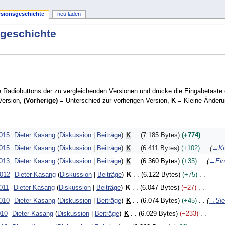
rsionsgeschichte
neu laden
sgeschichte
 Radiobuttons der zu vergleichenden Versionen und drücke die Eingabetaste 
Version,
(Vorherige)
= Unterschied zur vorherigen Version,
K
= Kleine Änderu
2015
Dieter Kasang
Diskussion
Beiträge
K
7.185 Bytes
+774
2015
Dieter Kasang
Diskussion
Beiträge
K
6.411 Bytes
+102
→
Kr
2013
Dieter Kasang
Diskussion
Beiträge
K
6.360 Bytes
+35
→
Ei
2012
Dieter Kasang
Diskussion
Beiträge
K
6.122 Bytes
+75
011
Dieter Kasang
Diskussion
Beiträge
K
6.047 Bytes
−27
2010
Dieter Kasang
Diskussion
Beiträge
K
6.074 Bytes
+45
→
Si
010
Dieter Kasang
Diskussion
Beiträge
K
6.029 Bytes
−233