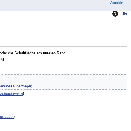
Anmelden
Hilfe
oder die Schaltfläche am unteren Rand.
ng
ankheitsüberträger
nzelnachweise
ehe auch