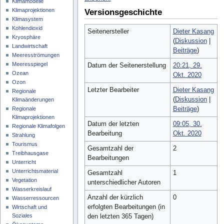
Klimamodelle
Klimaprojektionen
Versionsgeschichte
Klimasystem
Kohlendioxid
Seitenersteller
Dieter Kasang
Kryosphäre
(
Diskussion
|
Landwirtschaft
Beiträge
)
Meeresströmungen
Meeresspiegel
Datum der Seitenerstellung
20:21, 29.
Ozean
Okt. 2020
Ozon
Letzter Bearbeiter
Dieter Kasang
Regionale
(
Diskussion
|
Klimaänderungen
Beiträge
)
Regionale
Klimaprojektionen
Datum der letzten
09:05, 30.
Regionale Klimafolgen
Bearbeitung
Okt. 2020
Strahlung
Tourismus
Gesamtzahl der
2
Treibhausgase
Bearbeitungen
Unterricht
Unterrichtsmaterial
Gesamtzahl
1
Vegetation
unterschiedlicher Autoren
Wasserkreislauf
Anzahl der kürzlich
0
Wasserressourcen
erfolgten Bearbeitungen (in
Wirtschaft und
Soziales
den letzten 365 Tagen)