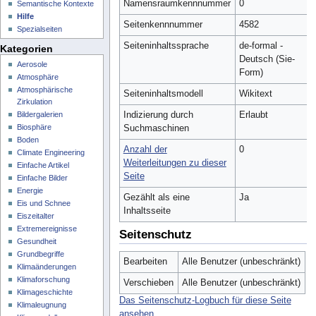
Namensraumkennnummer
0
Semantische Kontexte
Hilfe
Seitenkennnummer
4582
Spezialseiten
Seiteninhaltssprache
de-formal -
Kategorien
Deutsch (Sie-
Aerosole
Form)
Atmosphäre
Atmosphärische
Seiteninhaltsmodell
Wikitext
Zirkulation
Indizierung durch
Erlaubt
Bildergalerien
Biosphäre
Suchmaschinen
Boden
Anzahl der
0
Climate Engineering
Weiterleitungen zu dieser
Einfache Artikel
Seite
Einfache Bilder
Energie
Gezählt als eine
Ja
Eis und Schnee
Inhaltsseite
Eiszeitalter
Extremereignisse
Seitenschutz
Gesundheit
Grundbegriffe
Bearbeiten
Alle Benutzer (unbeschränkt)
Klimaänderungen
Klimaforschung
Verschieben
Alle Benutzer (unbeschränkt)
Klimageschichte
Das Seitenschutz-Logbuch für diese Seite
Klimaleugnung
ansehen.