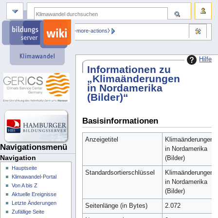
⧼dbsskin-more-actions⧽
Hilfe
Informationen zu
„Klimaänderungen
in Nordamerika
(Bilder)“
Basisinformationen
Anzeigetitel
Klimaänderungen
Navigationsmenü
in Nordamerika
Navigation
(Bilder)
Hauptseite
Standardsortierschlüssel
Klimaänderungen
Klimawandel-Portal
in Nordamerika
Von A bis Z
(Bilder)
Aktuelle Ereignisse
Letzte Änderungen
Seitenlänge (in Bytes)
2.072
Zufällige Seite