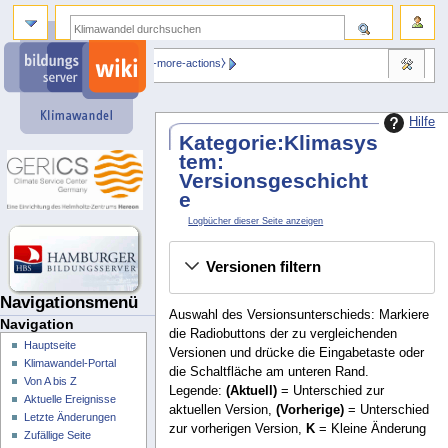
⧼dbsskin-more-actions⧽
Hilfe
Kategorie:Klimasys
tem:
Versionsgeschicht
e
Logbücher dieser Seite anzeigen
Versionen filtern
Navigationsmenü
Auswahl des Versionsunterschieds: Markiere
Navigation
die Radiobuttons der zu vergleichenden
Hauptseite
Versionen und drücke die Eingabetaste oder
Klimawandel-Portal
die Schaltfläche am unteren Rand.
Von A bis Z
Legende:
(Aktuell)
= Unterschied zur
Aktuelle Ereignisse
aktuellen Version,
(Vorherige)
= Unterschied
Letzte Änderungen
zur vorherigen Version,
K
= Kleine Änderung
Zufällige Seite