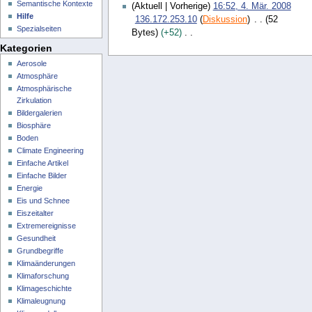
Semantische Kontexte
4
Aktuell
Vorherige
16:52, 4. Mär. 2008
Hilfe
.
136.172.253.10
Diskussion
52
Spezialseiten
M
Bytes
+52
ä
K
Kategorien
r
e
Aerosole
z
i
Atmosphäre
2
n
Atmosphärische
0
e
Zirkulation
0
B
Bildergalerien
8
e
Biosphäre
a
Boden
Climate Engineering
r
Einfache Artikel
b
Einfache Bilder
e
Energie
i
Eis und Schnee
t
Eiszeitalter
u
Extremereignisse
n
Gesundheit
g
Grundbegriffe
s
Klimaänderungen
z
Klimaforschung
u
Klimageschichte
s
Klimaleugnung
a