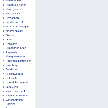
Klimamodelle
m
Klimaprojektionen
m
Klimasystem
e
Kohlendioxid
n
Kryosphäre
f
Landwirtschaft
Meeresströmungen
a
Meeresspiegel
s
Ozean
s
Ozon
u
Regionale
n
Klimaänderungen
g
Regionale
Klimaprojektionen
Regionale Klimafolgen
Strahlung
Tourismus
Treibhausgase
Unterricht
Unterrichtsmaterial
Vegetation
Wasserkreislauf
Wasserressourcen
Wirtschaft und
Soziales