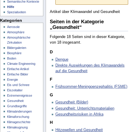
Semantische Kontexte
Hilfe
Artikel über Klimawandel und Gesundheit
Spezialseiten
Kategorien
Seiten in der Kategorie
„Gesundheit“
Aerosole
Atmosphäre
Folgende 18 Seiten sind in dieser Kategorie,
Atmosphärische
von 18 insgesamt.
Zirkulation
Bildergalerien
D
Biosphäre
Boden
Dengue
Climate Engineering
Direkte Auswirkungen des Klimawandels
Einfache Artikel
auf die Gesundheit
Einfache Bilder
F
Energie
Eis und Schnee
Frühsommer-Meningoenzephalitis (FSME)
Eiszeitalter
G
Extremereignisse
Gesundheit
Gesundheit (Bilder)
Grundbegriffe
Gesundheit: Unterrichtsmaterialien
Klimaänderungen
Gesundheitsrisiken in Afrika
Klimaforschung
H
Klimageschichte
Klimaleugnung
Hitzewellen und Gesundheit