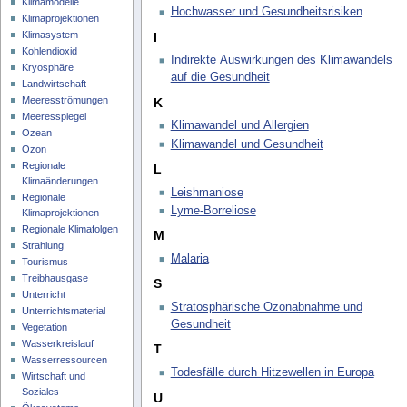
Klimamodelle
Hochwasser und Gesundheitsrisiken
Klimaprojektionen
Klimasystem
I
Kohlendioxid
Indirekte Auswirkungen des Klimawandels
Kryosphäre
auf die Gesundheit
Landwirtschaft
Meeresströmungen
K
Meeresspiegel
Klimawandel und Allergien
Ozean
Klimawandel und Gesundheit
Ozon
Regionale
L
Klimaänderungen
Leishmaniose
Regionale
Lyme-Borreliose
Klimaprojektionen
Regionale Klimafolgen
M
Strahlung
Malaria
Tourismus
Treibhausgase
S
Unterricht
Stratosphärische Ozonabnahme und
Unterrichtsmaterial
Gesundheit
Vegetation
Wasserkreislauf
T
Wasserressourcen
Todesfälle durch Hitzewellen in Europa
Wirtschaft und
Soziales
U