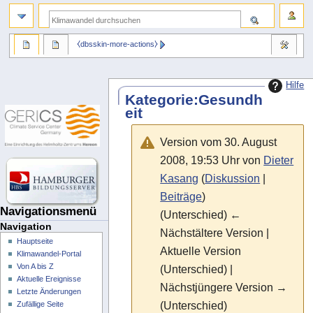
⧼dbsskin-more-actions⧽
Hilfe
Kategorie
:
Gesundh
eit
Version vom 30. August
2008, 19:53 Uhr von
Dieter
Kasang
(
Diskussion
|
Beiträge
)
Navigationsmenü
(Unterschied) ←
Navigation
Nächstältere Version |
Hauptseite
Aktuelle Version
Klimawandel-Portal
Von A bis Z
(Unterschied) |
Aktuelle Ereignisse
Nächstjüngere Version →
Letzte Änderungen
(Unterschied)
Zufällige Seite