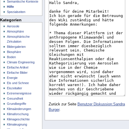
Semantische Kontexte
Hilfe
Spezialseiten
Kategorien
Aerosole
Atmosphäre
Atmosphärische
Zirkulation
Bildergalerien
Biosphäre
Boden
Climate Engineering
Einfache Artikel
Einfache Bilder
Energie
Eis und Schnee
Eiszeitalter
Extremereignisse
Gesundheit
Grundbegriffe
Zurück zur Seite
Benutzer Diskussion:Sandra
Klimaänderungen
Burger
.
Klimaforschung
Klimageschichte
Klimaleugnung