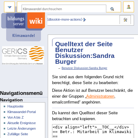
⧼dbsskin-more-actions⧽
Quelltext der Seite
Benutzer
Diskussion:Sandra
Burger
←
Benutzer Diskussion:Sandra Burger
Sie sind aus dem folgenden Grund nicht
berechtigt, diese Seite zu bearbeiten:
Diese Aktion ist auf Benutzer beschränkt, die
Navigationsmenü
einer der Gruppen „
Administratoren
,
Navigation
emailconfirmed“ angehören.
Hauptseite
Klimawandel-Portal
Du kannst den Quelltext dieser Seite
Von A bis Z
betrachten und kopieren.
Aktuelle Ereignisse
Letzte Änderungen
Zufällige Seite