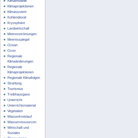
Klimamodelle
Klimaprojektionen
Klimasystem
Kohlendioxid
Kryosphäre
Landwirtschaft
Meeresströmungen
Meeresspiegel
Ozean
Ozon
Regionale
Klimaänderungen
Regionale
Klimaprojektionen
Regionale Klimafolgen
Strahlung
Tourismus
Treibhausgase
Unterricht
Unterrichtsmaterial
Vegetation
Wasserkreislauf
Wasserressourcen
Wirtschaft und
Soziales