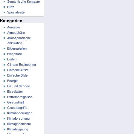
Semantische Kontexte
Hilfe
Spezialseiten
Kategorien
Aerosole
Atmosphäre
Atmosphärische
Zirkulation
Bildergalerien
Biosphäre
Boden
Climate Engineering
Einfache Artikel
Einfache Bilder
Energie
Eis und Schnee
Eiszeitalter
Extremereignisse
Gesundheit
Grundbegriffe
Klimaänderungen
Klimaforschung
Klimageschichte
Klimaleugnung