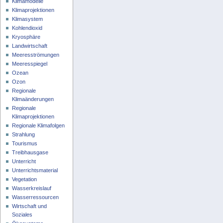
Klimamodelle
Klimaprojektionen
Klimasystem
Kohlendioxid
Kryosphäre
Landwirtschaft
Meeresströmungen
Meeresspiegel
Ozean
Ozon
Regionale
Klimaänderungen
Regionale
Klimaprojektionen
Regionale Klimafolgen
Strahlung
Tourismus
Treibhausgase
Unterricht
Unterrichtsmaterial
Vegetation
Wasserkreislauf
Wasserressourcen
Wirtschaft und
Soziales