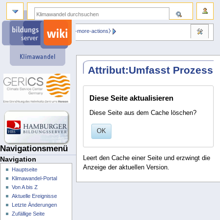
⧼dbsskin-more-actions⧽
Attribut:Umfasst Prozess
Diese Seite aktualisieren
Diese Seite aus dem Cache löschen?
OK
Navigationsmenü
Leert den Cache einer Seite und erzwingt die
Navigation
Anzeige der aktuellen Version.
Hauptseite
Klimawandel-Portal
Von A bis Z
Aktuelle Ereignisse
Letzte Änderungen
Zufällige Seite