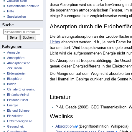
Zufällige Seite
diese Absorption wird die starke Erwärmung in d
Semantische Kontexte
die sogenannten atmosphärischen Fenster. Im n
Hilfe
einige Spurengase hier vergleichsweise wenig a
Spezialseiten
Suche
Absorption durch die Erdoberflä
Die Strahlungsabsorption an der Erdoberfläche 
Lichts
absorbiert werden, d.h., je nach Farbe ist
Kategorien
transmittiert. Wird beispielsweise eine gelb ersc
Aerosole
Licht wird die aufgenommenen Energie nicht n
Atmosphäre
Die Absorption ist frequenzabhängig. Die Ursac
Atmosphärische
genau dieser Energiedifferenz in der Elektronenh
Zirkulation
Bildergalerien
Die Menge der auf dem Weg nicht absorbierten o
Biosphäre
der Himmel im Gebirge dunkler und die Sonne he
Boden
Climate Engineering
Einfache Artikel
Literatur
Einfache Bilder
Energie
P.-M. Geade (2008): GEO Themenlexikon: Wet
Eis und Schnee
Weblinks
Eiszeitalter
Extremereignisse
Absorption
(Begriffsdefinition; Wikipedia)
Gesundheit
Grundbegriffe