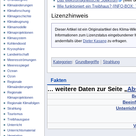
Das elektromagnetische Spektrum
(Welt d
Klimaänderungen
Wie funktioniert ein Treibhaus? (INFO-BOX: 
Klimaforschung
Lizenzhinweis
Klimageschichte
Klimaleugnung
Klimamodelle
Dieser Artikel ist ein Originalartikel des Klima-
Klimaprojektionen
Informationen zum Lizenzstatus eingebundener M
Klimasystem
andernfalls über
Dieter Kasang
zu erfragen.
Kohlendioxid
Kryosphäre
Landwirtschaft
Meeresströmungen
Kategorien
:
Grundbegriffe
Strahlung
Meeresspiegel
Ozean
Ozon
Fakten
Regionale
Klimaänderungen
… weitere Daten zur Seite „
Ab
Regionale
B
Klimaprojektionen
Beeinf
Regionale Klimafolgen
Unterrich
Strahlung
Tourismus
Treibhausgase
Unterricht
V
Unterrichtsmaterial
Vegetation