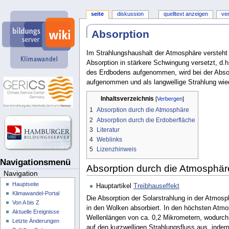
seite
diskussion
quelltext anzeigen
ve
Absorption
Im Strahlungshaushalt der Atmosphäre versteh
Absorption in stärkere Schwingung versetzt, d.
des Erdbodens aufgenommen, wird bei der Absor
aufgenommen und als langwellige Strahlung wie
Inhaltsverzeichnis
1
Absorption durch die Atmosphäre
2
Absorption durch die Erdoberfläche
3
Literatur
4
Weblinks
5
Lizenzhinweis
Navigationsmenü
Absorption durch die Atmosphär
Navigation
Hauptseite
Hauptartikel
Treibhauseffekt
Klimawandel-Portal
Die Absorption der Solarstrahlung in der Atmosph
Von A bis Z
in den Wolken absorbiert. In den höchsten Atmo
Aktuelle Ereignisse
Wellenlängen von ca. 0,2 Mikrometern, wodurch
Letzte Änderungen
auf den kurzwelligen Strahlungsfluss aus, indem