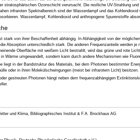
er stratosphärischen Ozonschicht verursacht. Die restliche UV-Strahlung und 
ahen infraroten Spektralbereich sind der Wasserdampf und das Kohlendioxid
bsorbieren. Wasserdampf, Kohlendioxid und anthropogene Spurenstoffe absorbi
che
ist stark von ihrer Beschaffenheit abhängig. In Abhängigkeit von der möglic
 die Absorption unterschiedlich stark. Die anderen Frequenzanteile werden je n
heinende Oberfläche mit weißem Licht bestrahlt, wird das grüne und rote Licht r
ur in Wärme umgewandelt, sondern kann durch andere Mechanismen wie Fluor
he liegt in der Bandstruktur des Materials, bei dem Photonen bestimmter En
ülle oder in ihren Molekülschwingungen (meist bei infrarotem Licht) besitzen.
der gestreuten Photonen hängt neben dem frequenzabhängigen Extinktionskoef
ller.
ter und Klima, Bibliographisches Institut & F.A. Brockhaus AG