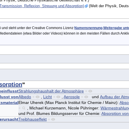
er Physik, Deutsche Physikalische Gesellschaft e.V.)
Transmission, Reflexion, Streuung und Absorption)
(Welt der Physik, Deuts
Wiki und steht unter der Creative Commons Lizenz
Namensnennung-Weitergabe unter
ediendateien (etwa Bilder oder Videos) können in den meisten Fällen durch Ankl
sorption
“
eeinflusst
Strahlungshaushalt der Atmosphäre
+
lusst von
Albedo
+
,
Licht
+
,
Aerosole
+
und
Aufbau der Atm
tsmaterial
Elmar Uherek (Max Planck Institut für Chemie / Mainz):
Abso
+
,
Michael Kurzemann, Nicole Pühringer:
Wärmestrahlun
und
Prof. Blumes Bildungsserver für Chemie:
Absorption von
erursacht
Treibhauseffekt
+