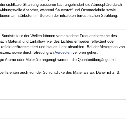
die sichtbare Strahlung passieren fast ungehindert die Atmosphäre durch
 wirkungsvolle Absorber, während Sauerstoff und Ozonmoleküle sowie
eren am stärksten im Bereich der infraroten terrestrischen Strahlung.
hen Bandstruktur der Wellen können verschiedene Frequenzbereiche des
ach Material und Einfallswinkel des Lichtes entweder reflektiert oder
eflektiert/transmittiert und blaues Licht absorbiert. Bei der Absorption von
eszenz sowie durch Streuung an
Aerosolen
verloren gehen.
ergie Atome oder Moleküle angeregt werden, die Quantenübergänge mit
fizienten auch von der Schichtdicke des Materials ab. Daher ist z. B.