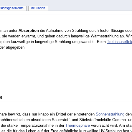
rsionsgeschichte
neu laden
t man unter
Absorption
die Aufnahme von Strahlung durch feste, flüssige ode
h. sie werden erwärmt, und geben dadurch langwellige Wärmestrahlung ab. Wi
ption kurzwellige in langwellige Strahlung umgewandelt. Beim
Treibhauseffek
der abgegeben.
e
äre bewirkt, dass nur knapp ein Drittel der eintretenden
Sonnenstrahlung
den 
sphärenschichten absorbieren Sauerstoff- und Stickstoffmoleküle Gamma- und 
 die starke Temperaturzunahme in der
Thermosphäre
verursacht wird. Am stä
 es die für das Leben auf der Erde gefährliche kurzwellige UV-Strahlung fast