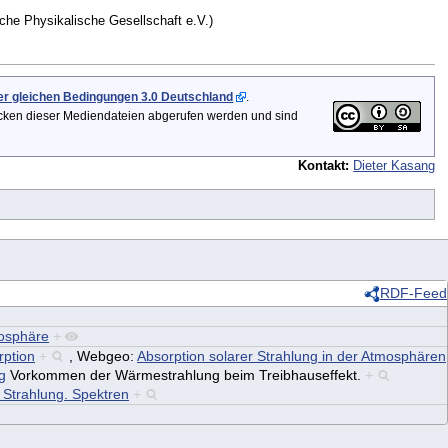
che Physikalische Gesellschaft e.V.)
 gleichen Bedingungen 3.0 Deutschland
.
icken dieser Mediendateien abgerufen werden und sind
Kontakt:
Dieter Kasang
RDF-Feed
osphäre
+
rption
+
,
Webgeo:
Absorption solarer Strahlung in der Atmosphären
g
Vorkommen der Wärmestrahlung beim Treibhauseffekt.
+
 Strahlung. Spektren
+