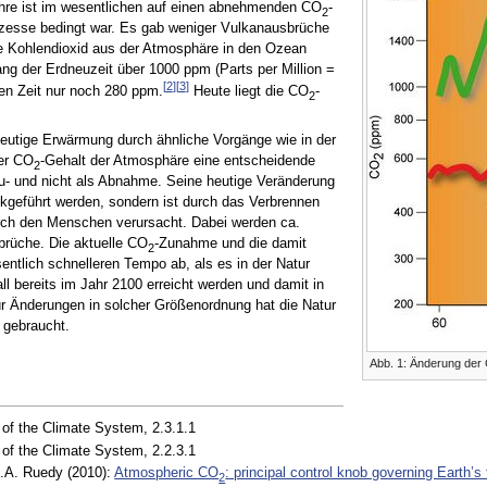
Jahre ist im wesentlichen auf einen abnehmenden CO
-
2
ozesse bedingt war. Es gab weniger Vulkanausbrüche
die Kohlendioxid aus der Atmosphäre in den Ozean
ng der Erdneuzeit über 1000 ppm (Parts per Million =
[
2
]
[
3
]
llen Zeit nur noch 280 ppm.
Heute liegt die CO
-
2
 heutige Erwärmung durch ähnliche Vorgänge wie in der
der CO
-Gehalt der Atmosphäre eine entscheidende
2
u- und nicht als Abnahme. Seine heutige Veränderung
ckgeführt werden, sondern ist durch das Verbrennen
urch den Menschen verursacht. Dabei werden ca.
brüche. Die aktuelle CO
-Zunahme und die damit
2
ntlich schnelleren Tempo ab, als es in der Natur
l bereits im Jahr 2100 erreicht werden und damit in
Für Änderungen in solcher Größenordnung hat die Natur
 gebraucht.
Abb. 1: Änderung der
of the Climate System, 2.3.1.1
of the Climate System, 2.2.3.1
R.A. Ruedy (2010):
Atmospheric CO
: principal control knob governing Earth’s
2