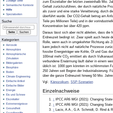
Zufällige Seite
zum Eiszeitalter der letzten zweieinhalb Mio. 
Semantische Kontexte
Gehalt zurückzuführen, der durch natürliche Pr
Hilfe
als zuvor und eine starke Verwitterung, durch 
Spezialseiten
überführt wurde. Der CO2-Gehalt betrug am Anfa
Suche
Teile pro Millionen Teile) und in der vorindustrie
Konzentration bei über 420 ppm.
Daraus lässt sich aber nicht ableiten, dass die
Erdneuzeit bedingt ist. Zwar spielt auch heute 
Kategorien
Rolle, wenn auch in umgekehrter Richtung als Z
Aerosole
kann jedoch nicht auf natürliche Prozesse zurü
Atmosphäre
fossiler Energieträger wie Kohle, Öl und Gas d
Atmosphärische
100mal mehr CO
emittiert als durch Vulkanaus
2
Zirkulation
verbundene Erwärmung läuft daher in einem wese
Bildergalerien
üblich ist. 1000 ppm könnten im schlimmsten Fal
Biosphäre
250 Jahren seit Beginn der Industrialisierung. 
Boden
über die ganze Erdneuzeit hinweg 50 Mio. Jahre
Climate Engineering
Einfache Artikel
Vgl.:
Känozoikum
,
SSP-Szenarien
Einfache Bilder
Einzelnachweise
Energie
Eis und Schnee
Eiszeitalter
↑
IPCC AR6 WGI (2021): Changing State 
Extremereignisse
↑
IPCC AR6 WGI (2021): Changing State 
Gesundheit
↑
Lacis, A.A., G.A. Schmidt, D. Rind & 
Grundbegriffe