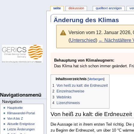
seite
diskussion
quelltext anzeigen
ve
Änderung des Klimas
Version vom 12. Januar 2026,
(
Unterschied
)
← Nächstältere 
Behauptung von Klimaleugnern:
Das Klima hat sich schon immer geändert. Früh
Inhaltsverzeichnis
1
Von heiß zu kalt: die Erdneuzeit
2
Einzelnachweise
Navigationsmenü
3
Weblinks
Navigation
4
Lizenzhinweis
Hauptseite
Von heiß zu kalt: die Erdneuzeit
Klimawandel-Portal
Von A bis Z
Aktuelle Ereignisse
Die Aussage ist in ihrem ersten Teil richtig. Die
Letzte Änderungen
zu Beginn der Erdneuzeit, um über 10 °C wärmer