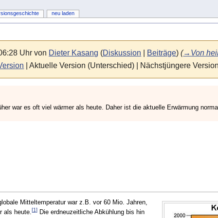
rsionsgeschichte
neu laden
 06:28 Uhr von
Dieter Kasang
(
Diskussion
|
Beiträge
)
(
→
Von hei
Version
| Aktuelle Version (Unterschied) | Nächstjüngere Versio
er war es oft viel wärmer als heute. Daher ist die aktuelle Erwärmung normal
 globale Mitteltemperatur war z.B. vor 60 Mio. Jahren,
[
1
]
 als heute.
Die erdneuzeitliche Abkühlung bis hin