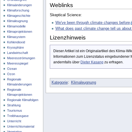
Weblinks
Klimaänderungen
Klimaforschung
Skeptical Science:
Klimageschichte
Klimaleugnung
We've been through climate changes before
Klimamodelle
What does past climate change tell us about
Klimaprojektionen
Lizenzhinweis
Klimasystem
Kohlendioxid
Kryosphäre
Dieser Artikel ist ein Originalartikel des Klima-
Landwirtschaft
Informationen zum Lizenzstatus eingebundener M
Meeresströmungen
andernfalls über
Dieter Kasang
zu erfragen.
Meeresspiegel
Ozean
Ozon
Regionale
Kategorie
:
Klimaleugnung
Klimaänderungen
Regionale
Klimaprojektionen
Regionale Klimafolgen
Strahlung
Tourismus
Treibhausgase
Unterricht
Unterrichtsmaterial
Vegetation