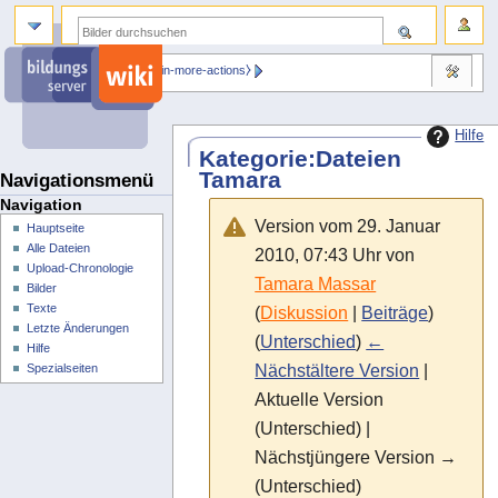
⧼dbsskin-more-actions⧽
Hilfe
Kategorie
:
Dateien
Tamara
Navigationsmenü
Navigation
Version vom 29. Januar
Hauptseite
Alle Dateien
2010, 07:43 Uhr von
Upload-Chronologie
Tamara Massar
Bilder
Texte
(
Diskussion
|
Beiträge
)
Letzte Änderungen
(
Unterschied
)
←
Hilfe
Nächstältere Version
|
Spezialseiten
Aktuelle Version
(Unterschied) |
Nächstjüngere Version →
(Unterschied)