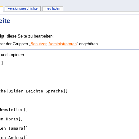
versionsgeschichte
neu laden
eite
gt, diese Seite zu bearbeiten:
ner der Gruppen „
Benutzer
,
Administratoren
“ angehören.
 und kopieren.